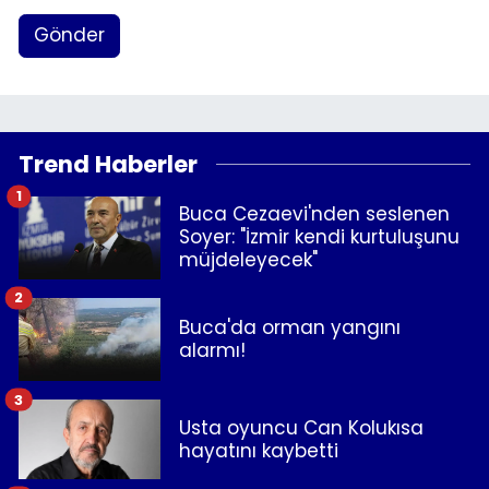
Gönder
Trend Haberler
1
Buca Cezaevi'nden seslenen
Soyer: "İzmir kendi kurtuluşunu
müjdeleyecek"
2
Buca'da orman yangını
alarmı!
3
Usta oyuncu Can Kolukısa
hayatını kaybetti