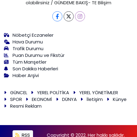
olabilirsiniz / GÜNDEME BAKIŞ- TE Bilişim
Nöbetçi Eczaneler
Hava Durumu
Trafik Durumu
Puan Durumu ve Fikstür
Tüm Manşetler
Son Dakika Haberleri
Haber Arşivi
GÜNCEL
YEREL POLİTİKA
YEREL YÖNETİMLER
SPOR
EKONOMİ
DÜNYA
İletişim
Künye
Resmi Reklam
RSS
Copyright © 2022. Her hakkı saklıdır.