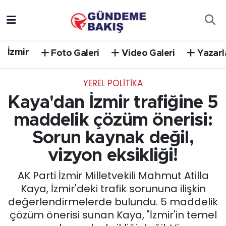
Ankara
Nöbetçi Eczaneler
İzmir
Foto Galeri
Video Galeri
Yazarl
Bilim Teknoloji
Hava Durumu
YEREL POLİTİKA
DÜNYA
Trafik Durumu
Kaya'dan İzmir trafiğine 5
EGE
Süper Lig Puan Durumu ve Fikstür
maddelik çözüm önerisi:
Sorun kaynak değil,
EĞİTİM
Tüm Manşetler
vizyon eksikliği!
EKONOMİ
Son Dakika Haberleri
AK Parti İzmir Milletvekili Mahmut Atilla
Kaya, İzmir'deki trafik sorununa ilişkin
English News
Haber Arşivi
değerlendirmelerde bulundu. 5 maddelik
çözüm önerisi sunan Kaya, "İzmir'in temel
GÜNCEL