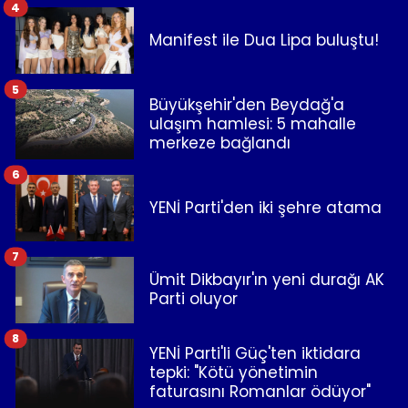
4
Manifest ile Dua Lipa buluştu!
5
Büyükşehir'den Beydağ'a
ulaşım hamlesi: 5 mahalle
merkeze bağlandı
6
YENİ Parti'den iki şehre atama
7
Ümit Dikbayır'ın yeni durağı AK
Parti oluyor
8
YENİ Parti'li Güç'ten iktidara
tepki: "Kötü yönetimin
faturasını Romanlar ödüyor"