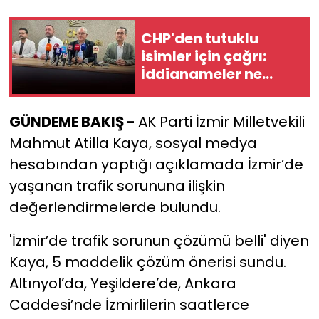
YEREL YÖNETİMLER
CHP'den tutuklu
isimler için çağrı:
Yurt
İddianameler ne
zaman
hazırlanacak?
GÜNDEME BAKIŞ -
AK Parti İzmir Milletvekili
Mahmut Atilla Kaya, sosyal medya
hesabından yaptığı açıklamada İzmir’de
yaşanan trafik sorununa ilişkin
değerlendirmelerde bulundu.
'İzmir’de trafik sorunun çözümü belli' diyen
Kaya, 5 maddelik çözüm önerisi sundu.
Altınyol’da, Yeşildere’de, Ankara
Caddesi’nde İzmirlilerin saatlerce