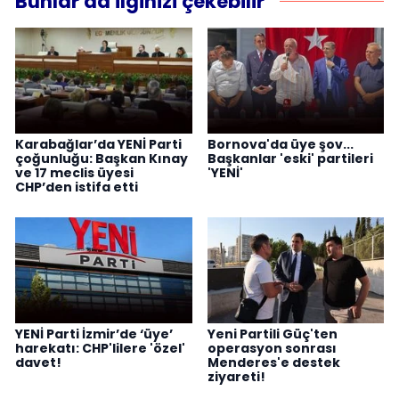
Bunlar da ilginizi çekebilir
Karabağlar’da YENİ Parti
Bornova'da üye şov...
çoğunluğu: Başkan Kınay
Başkanlar 'eski' partileri
ve 17 meclis üyesi
'YENİ'
CHP’den istifa etti
YENİ Parti İzmir’de ‘üye’
Yeni Partili Güç'ten
harekatı: CHP'lilere 'özel'
operasyon sonrası
davet!
Menderes'e destek
ziyareti!