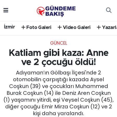
Ankara
Nöbetçi Eczaneler
İzmir
Foto Galeri
Video Galeri
Yazarl
Bilim Teknoloji
Hava Durumu
GÜNCEL
DÜNYA
Trafik Durumu
Katliam gibi kaza: Anne
EGE
Süper Lig Puan Durumu ve Fikstür
ve 2 çocuğu öldü!
Adıyaman’ın Gölbaşı İlçesi'nde 2
EĞİTİM
Tüm Manşetler
otomobilin çarpıştığı kazada Aysel
Coşkun (39) ve çocukları Muhammed
EKONOMİ
Son Dakika Haberleri
Burak Coşkun (14) ile Deniz Aren Coşkun
(1) yaşamını yitirdi, eşi Veysel Coşkun (45),
English News
Haber Arşivi
diğer çocuğu Emir Mirza Coşkun (12) ve 2
kişi daha yaralandı.
GÜNCEL