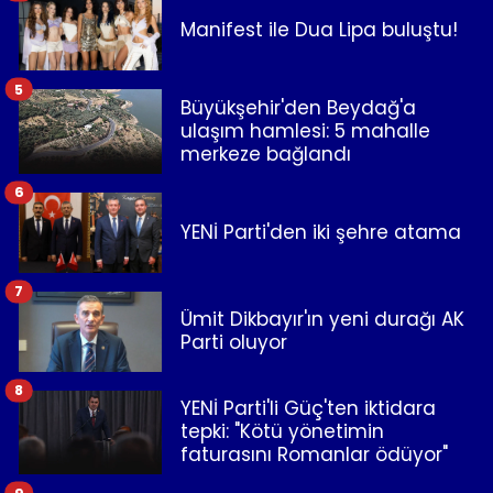
Manifest ile Dua Lipa buluştu!
5
Büyükşehir'den Beydağ'a
ulaşım hamlesi: 5 mahalle
merkeze bağlandı
6
YENİ Parti'den iki şehre atama
7
Ümit Dikbayır'ın yeni durağı AK
Parti oluyor
8
YENİ Parti'li Güç'ten iktidara
tepki: "Kötü yönetimin
faturasını Romanlar ödüyor"
9