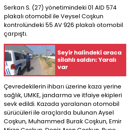
Serkan S. (27) yönetimindeki 01 AID 574
YEREL YÖNETİMLER
plakalı otomobil ile Veysel Coşkun
kontrolündeki 55 AV 926 plakalı otomobil
Yurt
çarpıştı.
Seyir halindeki araca
silahlı saldırı: Yaralı
var
Çevredekilerin ihbarı üzerine kaza yerine
sağlık, UMKE, jandarma ve itfaiye ekipleri
sevk edildi. Kazada yaralanan otomobil
sürücüleri ile araçlarda bulunan Aysel
Coşkun, Muhammed Burak Coşkun, Emir
Mirza Coşkun, Deniz Aren Coşkun, Buse