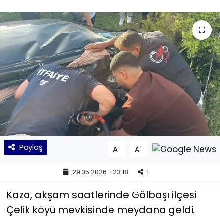
KÜLTÜR SANAT
MAGAZİN
POLİTİKA
SAĞLIK
Siyaset
SPOR
Paylaş
-
+
A
A
TEKNOLOJİ
29.05.2026 - 23:18
1
Yaşam
Kaza, akşam saatlerinde Gölbaşı ilçesi
Çelik köyü mevkisinde meydana geldi.
YEREL POLİTİKA