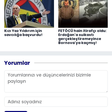
Kızı Yaz Yıldırım için
FETÖCÜ hain itirafçı oldu:
savcılığa başvurdu!
Erdoğan'a suikastı
gerçekleştiremeyince
Bornova'ya kaçmış!
Yorumlar