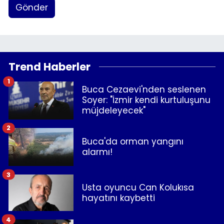
Gönder
Trend Haberler
1
Buca Cezaevi'nden seslenen
Soyer: "İzmir kendi kurtuluşunu
müjdeleyecek"
2
Buca'da orman yangını
alarmı!
3
Usta oyuncu Can Kolukısa
hayatını kaybetti
4