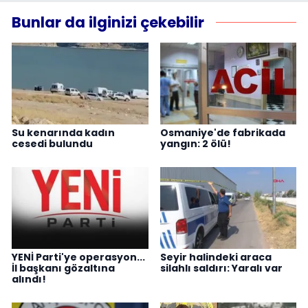
Bunlar da ilginizi çekebilir
Su kenarında kadın
Osmaniye'de fabrikada
cesedi bulundu
yangın: 2 ölü!
YENİ Parti'ye operasyon...
Seyir halindeki araca
İl başkanı gözaltına
silahlı saldırı: Yaralı var
alındı!