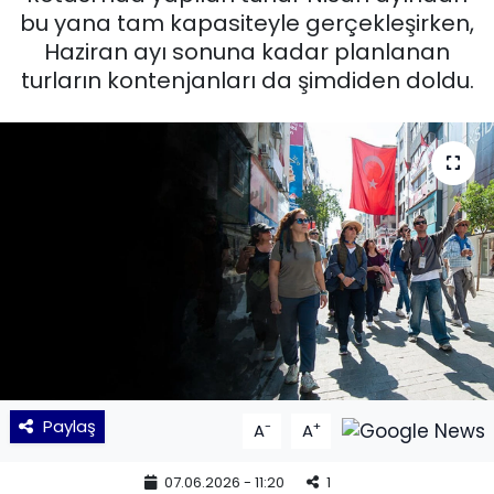
bu yana tam kapasiteyle gerçekleşirken,
KÜLTÜR SANAT
Haziran ayı sonuna kadar planlanan
turların kontenjanları da şimdiden doldu.
MAGAZİN
POLİTİKA
SAĞLIK
Siyaset
SPOR
TEKNOLOJİ
Paylaş
-
+
A
A
Yaşam
07.06.2026 - 11:20
1
YEREL POLİTİKA