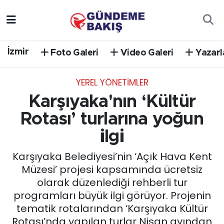
Ankara
Nöbetçi Eczaneler
İzmir
Foto Galeri
Video Galeri
Yazarl
Bilim Teknoloji
Hava Durumu
YEREL YÖNETİMLER
DÜNYA
Trafik Durumu
Karşıyaka'nın ‘Kültür
EGE
Süper Lig Puan Durumu ve Fikstür
Rotası’ turlarına yoğun
ilgi
EĞİTİM
Tüm Manşetler
Karşıyaka Belediyesi’nin ‘Açık Hava Kent
EKONOMİ
Son Dakika Haberleri
Müzesi’ projesi kapsamında ücretsiz
olarak düzenlediği rehberli tur
English News
Haber Arşivi
programları büyük ilgi görüyor. Projenin
tematik rotalarından ‘Karşıyaka Kültür
GÜNCEL
Rotası’nda yapılan turlar Nisan ayından