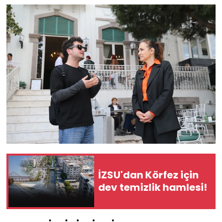
İZSU'dan Körfez için
dev temizlik hamlesi!