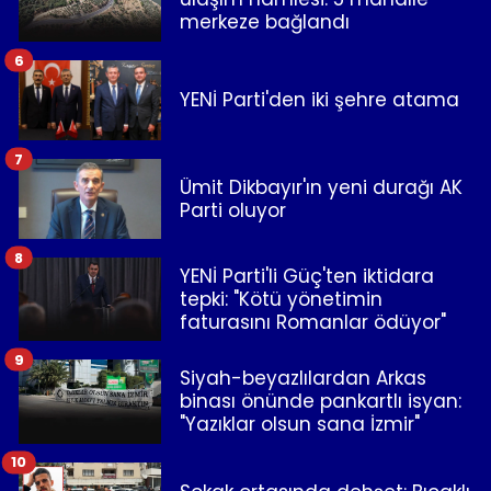
merkeze bağlandı
6
YENİ Parti'den iki şehre atama
7
Ümit Dikbayır'ın yeni durağı AK
Parti oluyor
8
YENİ Parti'li Güç'ten iktidara
tepki: "Kötü yönetimin
faturasını Romanlar ödüyor"
9
Siyah-beyazlılardan Arkas
binası önünde pankartlı isyan:
"Yazıklar olsun sana İzmir"
10