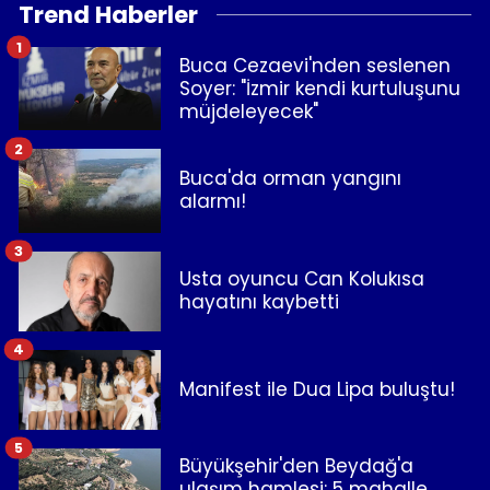
Trend Haberler
1
Buca Cezaevi'nden seslenen
Soyer: "İzmir kendi kurtuluşunu
müjdeleyecek"
2
Buca'da orman yangını
alarmı!
3
Usta oyuncu Can Kolukısa
hayatını kaybetti
4
Manifest ile Dua Lipa buluştu!
5
Büyükşehir'den Beydağ'a
ulaşım hamlesi: 5 mahalle