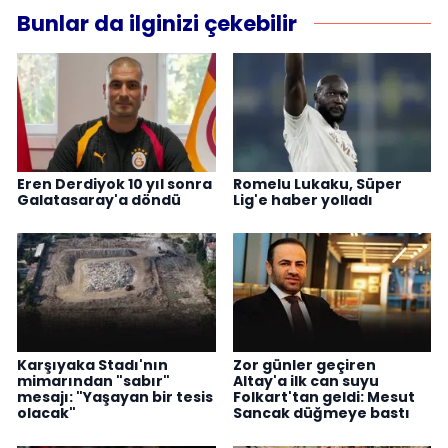
Bunlar da ilginizi çekebilir
Eren Derdiyok 10 yıl sonra
Romelu Lukaku, Süper
Galatasaray'a döndü
Lig'e haber yolladı
Karşıyaka Stadı'nın
Zor günler geçiren
mimarından "sabır"
Altay'a ilk can suyu
mesajı: "Yaşayan bir tesis
Folkart'tan geldi: Mesut
olacak"
Sancak düğmeye bastı