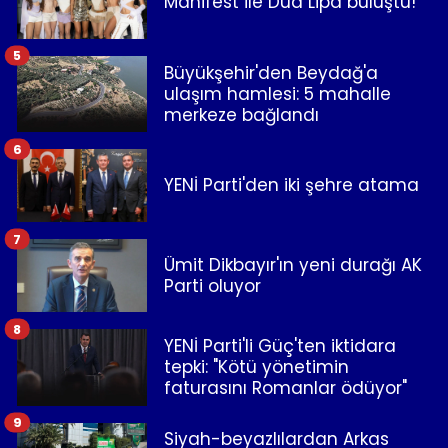
Manifest ile Dua Lipa buluştu!
5
Büyükşehir'den Beydağ'a
ulaşım hamlesi: 5 mahalle
merkeze bağlandı
6
YENİ Parti'den iki şehre atama
7
Ümit Dikbayır'ın yeni durağı AK
Parti oluyor
8
YENİ Parti'li Güç'ten iktidara
tepki: "Kötü yönetimin
faturasını Romanlar ödüyor"
9
Siyah-beyazlılardan Arkas