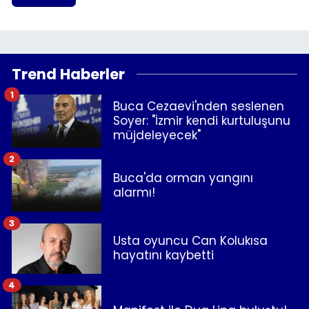
Trend Haberler
1
Buca Cezaevi'nden seslenen
Soyer: "İzmir kendi kurtuluşunu
müjdeleyecek"
2
Buca'da orman yangını
alarmı!
3
Usta oyuncu Can Kolukısa
hayatını kaybetti
4