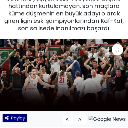
hattından kurtulamayan, son maçlara
KÜLTÜR SANAT
küme düşmenin en büyük adayı olarak
giren ligin eski şampiyonlarından Kaf-Kaf,
MAGAZİN
son salisede inanılmazı başardı.
POLİTİKA
SAĞLIK
Siyaset
SPOR
TEKNOLOJİ
Yaşam
Paylaş
-
+
A
A
YEREL POLİTİKA