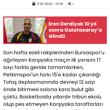
11.05.2026 - 13:08
1
YEREL YÖNETİMLER
Eren Derdiyok 10 yıl
Yurt
sonra Galatasaray'a
döndü
Son hafta ezeli rakiplerinden Bursaspor'u
ağırlayan Karşıyaka maçın ilk yarısını 17
sayı farkla geride tamamlarken,
Petkimspor'un farkı 15'e kadar çıkardığı
Tofaş deplasmanında devreyi 12 sayı
önde bitirmesi salona kara bulut gibi
çöktü. Basketbolda yıllardır tribün ekolü
olup pes etmeyen Karşıyaka taraftarları