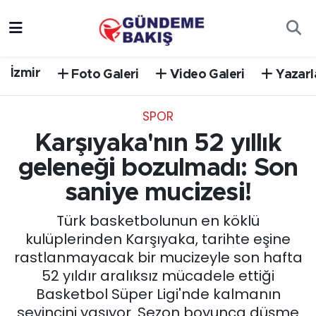
Ankara
Nöbetçi Eczaneler
İzmir
Foto Galeri
Video Galeri
Yazarl
Bilim Teknoloji
Hava Durumu
SPOR
DÜNYA
Trafik Durumu
Karşıyaka'nın 52 yıllık
EGE
Süper Lig Puan Durumu ve Fikstür
geleneği bozulmadı: Son
saniye mucizesi!
EĞİTİM
Tüm Manşetler
Türk basketbolunun en köklü
EKONOMİ
Son Dakika Haberleri
kulüplerinden Karşıyaka, tarihte eşine
rastlanmayacak bir mucizeyle son hafta
English News
Haber Arşivi
52 yıldır aralıksız mücadele ettiği
Basketbol Süper Ligi'nde kalmanın
GÜNCEL
sevincini yaşıyor. Sezon boyunca düşme