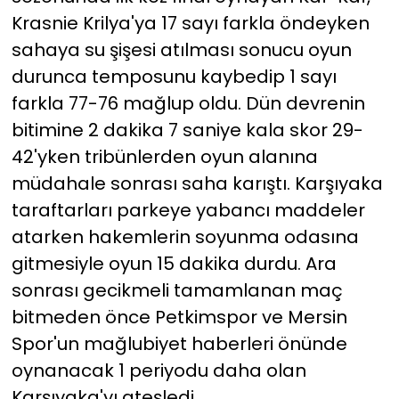
Krasnie Krilya'ya 17 sayı farkla öndeyken
sahaya su şişesi atılması sonucu oyun
durunca temposunu kaybedip 1 sayı
farkla 77-76 mağlup oldu. Dün devrenin
bitimine 2 dakika 7 saniye kala skor 29-
42'yken tribünlerden oyun alanına
müdahale sonrası saha karıştı. Karşıyaka
taraftarları parkeye yabancı maddeler
atarken hakemlerin soyunma odasına
gitmesiyle oyun 15 dakika durdu. Ara
sonrası gecikmeli tamamlanan maç
bitmeden önce Petkimspor ve Mersin
Spor'un mağlubiyet haberleri önünde
oynanacak 1 periyodu daha olan
Karşıyaka'yı ateşledi.