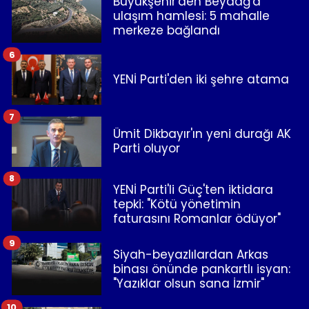
Büyükşehir'den Beydağ'a
ulaşım hamlesi: 5 mahalle
merkeze bağlandı
6
YENİ Parti'den iki şehre atama
7
Ümit Dikbayır'ın yeni durağı AK
Parti oluyor
8
YENİ Parti'li Güç'ten iktidara
tepki: "Kötü yönetimin
faturasını Romanlar ödüyor"
9
Siyah-beyazlılardan Arkas
binası önünde pankartlı isyan:
"Yazıklar olsun sana İzmir"
10