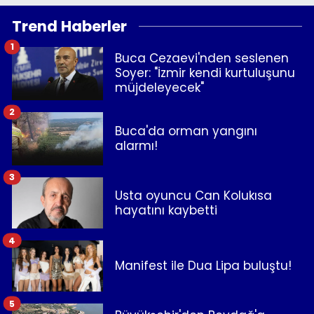
Trend Haberler
1
Buca Cezaevi'nden seslenen
Soyer: "İzmir kendi kurtuluşunu
müjdeleyecek"
2
Buca'da orman yangını
alarmı!
3
Usta oyuncu Can Kolukısa
hayatını kaybetti
4
Manifest ile Dua Lipa buluştu!
5