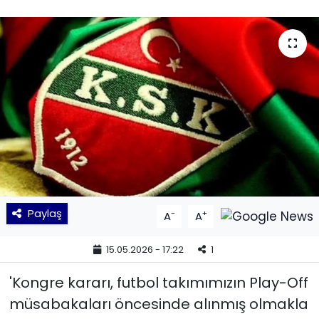
KÜLTÜR SANAT
MAGAZİN
POLİTİKA
SAĞLIK
Siyaset
SPOR
Paylaş
-
+
A
A
TEKNOLOJİ
15.05.2026 - 17:22
1
Yaşam
'Kongre kararı, futbol takımımızın Play-Off
müsabakaları öncesinde alınmış olmakla
YEREL POLİTİKA