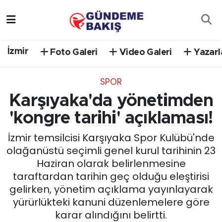
Ankara
Nöbetçi Eczaneler
İzmir
Foto Galeri
Video Galeri
Yazarl
Bilim Teknoloji
Hava Durumu
SPOR
DÜNYA
Trafik Durumu
Karşıyaka'da yönetimden
EGE
Süper Lig Puan Durumu ve Fikstür
'kongre tarihi' açıklaması!
İzmir temsilcisi Karşıyaka Spor Kulübü'nde
EĞİTİM
Tüm Manşetler
olağanüstü seçimli genel kurul tarihinin 23
Haziran olarak belirlenmesine
EKONOMİ
Son Dakika Haberleri
taraftardan tarihin geç olduğu eleştirisi
gelirken, yönetim açıklama yayınlayarak
English News
Haber Arşivi
yürürlükteki kanuni düzenlemelere göre
karar alındığını belirtti.
GÜNCEL