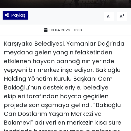
YEREL YÖNETİMLER
Paylaş
-
+
A
A
Yurt
08.04.2025 - 11:38
Karşıyaka Belediyesi, Yamanlar Dağı’nda
meydana gelen yangın felaketinden
etkilenen hayvan barınağının yerinde
yepyeni bir merkez inşa ediyor. Bakioğlu
Holding Yönetim Kurulu Başkanı Cem
Bakioğlu'nun destekleriyle, belediye
ekipleri tarafından hayata geçirilen
projede son aşamaya gelindi. “Bakioğlu
Can Dostlarım Yaşam Merkezi ve
Bakımevi” adı verilen merkezin kısa süre