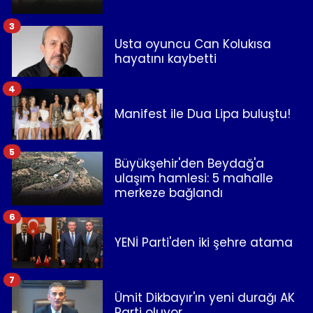
3
Usta oyuncu Can Kolukısa
hayatını kaybetti
4
Manifest ile Dua Lipa buluştu!
5
Büyükşehir'den Beydağ'a
ulaşım hamlesi: 5 mahalle
merkeze bağlandı
6
YENİ Parti'den iki şehre atama
7
Ümit Dikbayır'ın yeni durağı AK
Parti oluyor