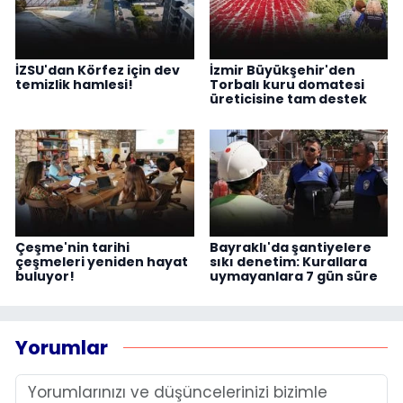
İZSU'dan Körfez için dev
İzmir Büyükşehir'den
temizlik hamlesi!
Torbalı kuru domatesi
üreticisine tam destek
Çeşme'nin tarihi
Bayraklı'da şantiyelere
çeşmeleri yeniden hayat
sıkı denetim: Kurallara
buluyor!
uymayanlara 7 gün süre
Yorumlar