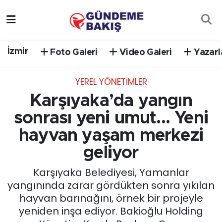
Ankara
Nöbetçi Eczaneler
İzmir
Foto Galeri
Video Galeri
Yazarl
Bilim Teknoloji
Hava Durumu
YEREL YÖNETİMLER
DÜNYA
Trafik Durumu
Karşıyaka’da yangın
EGE
Süper Lig Puan Durumu ve Fikstür
sonrası yeni umut... Yeni
hayvan yaşam merkezi
EĞİTİM
Tüm Manşetler
geliyor
EKONOMİ
Son Dakika Haberleri
Karşıyaka Belediyesi, Yamanlar
yangınında zarar gördükten sonra yıkılan
English News
Haber Arşivi
hayvan barınağını, örnek bir projeyle
yeniden inşa ediyor. Bakioğlu Holding
GÜNCEL