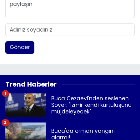
Gönder
Trend Haberler
1
Buca Cezaevi'nden seslenen
Soyer: "İzmir kendi kurtuluşunu
müjdeleyecek"
2
Buca'da orman yangını
alarmı!