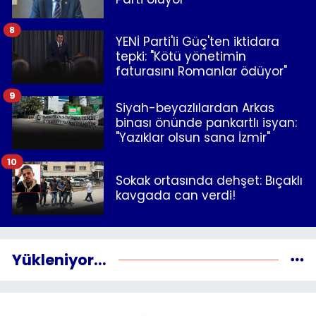
8
YENİ Parti'li Güç'ten iktidara
tepki: "Kötü yönetimin
faturasını Romanlar ödüyor"
9
Siyah-beyazlılardan Arkas
binası önünde pankartlı isyan:
"Yazıklar olsun sana İzmir"
10
Sokak ortasında dehşet: Bıçaklı
kavgada can verdi!
Yükleniyor...