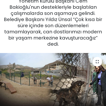
Yönetim Kurulu Başkanı Cem
Bakioğlu'nun destekleriyle başlatılan
KÜLTÜR SANAT
çalışmalarda son aşamaya gelindi.
Belediye Başkanı Yıldız Ünsal “Çok kısa bir
MAGAZİN
süre içinde son düzenlemeleri
tamamlayarak, can dostlarımızı modern
POLİTİKA
bir yaşam merkezine kavuşturacağız”
dedi.
SAĞLIK
Siyaset
SPOR
TEKNOLOJİ
Yaşam
YEREL POLİTİKA