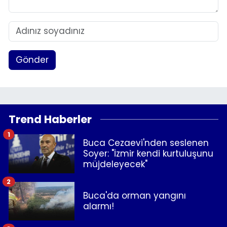
Gönder
Trend Haberler
1
Buca Cezaevi'nden seslenen
Soyer: "İzmir kendi kurtuluşunu
müjdeleyecek"
2
Buca'da orman yangını
alarmı!