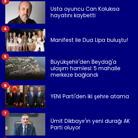
3
Usta oyuncu Can Kolukısa
hayatını kaybetti
4
Manifest ile Dua Lipa buluştu!
5
Büyükşehir'den Beydağ'a
ulaşım hamlesi: 5 mahalle
merkeze bağlandı
6
YENİ Parti'den iki şehre atama
7
Ümit Dikbayır'ın yeni durağı AK
Parti oluyor