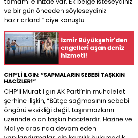
tamamı elinizde var. Ek belge isteseydiniz
ve bir gün önceden söyleseydiniz
hazırlarlardı” diye konuştu.
İzmir Büyükşehir'den
engelleri aşan deniz
hizmeti!
CHP’Lİ ILGIN: “SAPMALARIN SEBEBİ TAŞKKIN
HACİZLER!”
CHP’li Murat Ilgın AK Parti’nin muhalefet
şerhine ilişkin, “Bütçe sağmasının sebebi
öngörü eksikliği değil, taşınmazların
üzerinde olan taşkın hacizlerdir. Hazine ve
Maliye arasında devam eden
yapılandırmalar için karşılık bulamadık.