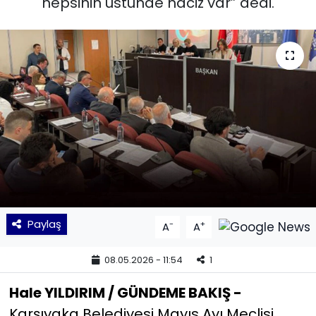
hepsinin üstünde haciz var” dedi.
KÜLTÜR SANAT
MAGAZİN
POLİTİKA
SAĞLIK
Siyaset
SPOR
Paylaş
-
+
A
A
TEKNOLOJİ
08.05.2026 - 11:54
1
Yaşam
Hale YILDIRIM / GÜNDEME BAKIŞ -
Karşıyaka Belediyesi Mayıs Ayı Meclisi
YEREL POLİTİKA