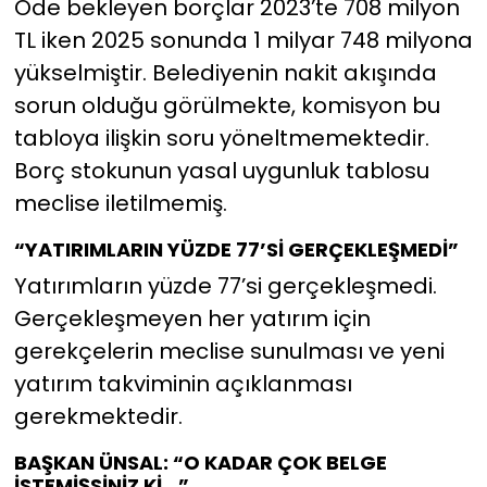
Öde bekleyen borçlar 2023’te 708 milyon
TL iken 2025 sonunda 1 milyar 748 milyona
yükselmiştir. Belediyenin nakit akışında
sorun olduğu görülmekte, komisyon bu
tabloya ilişkin soru yöneltmemektedir.
Borç stokunun yasal uygunluk tablosu
meclise iletilmemiş.
“YATIRIMLARIN YÜZDE 77’Sİ GERÇEKLEŞMEDİ”
Yatırımların yüzde 77’si gerçekleşmedi.
Gerçekleşmeyen her yatırım için
gerekçelerin meclise sunulması ve yeni
yatırım takviminin açıklanması
gerekmektedir.
BAŞKAN ÜNSAL: “O KADAR ÇOK BELGE
İSTEMİŞSİNİZ Kİ…”