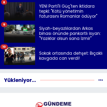
8
YENİ Parti'li Güç'ten iktidara
tepki: "Kötü yönetimin
faturasını Romanlar ödüyor"
9
Siyah-beyazlılardan Arkas
binası önünde pankartlı isyan:
"Yazıklar olsun sana İzmir"
10
Sokak ortasında dehşet: Bıçaklı
kavgada can verdi!
Yükleniyor...