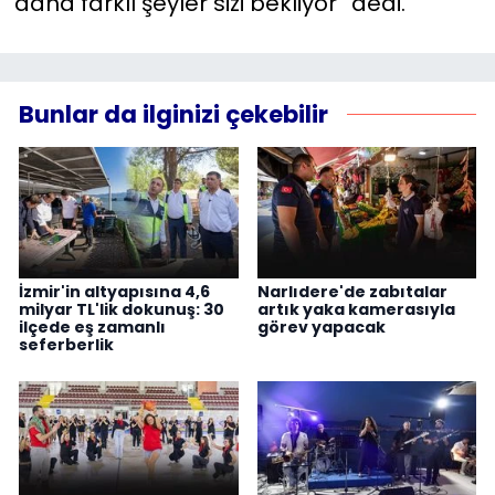
daha farklı şeyler sizi bekliyor” dedi.
Bunlar da ilginizi çekebilir
İzmir'in altyapısına 4,6
Narlıdere'de zabıtalar
milyar TL'lik dokunuş: 30
artık yaka kamerasıyla
ilçede eş zamanlı
görev yapacak
seferberlik