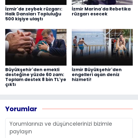
İzmir'de zeybek rüzgarı:
İzmir Marina'da Rebetika
Halk Dansları Topluluğu
rüzgarı esecek
500 kişiye ulaştı
Büyükşehir'den emekli
İzmir Büyükşehir'den
desteğine yüzde 60 zam:
engelleri aşan deniz
Toplam destek 8 bin TL'ye
hizmeti!
çıktı
Yorumlar