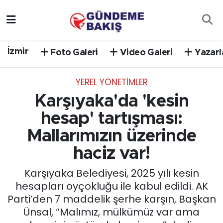
Ankara
Nöbetçi Eczaneler
İzmir
Foto Galeri
Video Galeri
Yazarl
Bilim Teknoloji
Hava Durumu
YEREL YÖNETİMLER
DÜNYA
Trafik Durumu
Karşıyaka'da 'kesin
EGE
Süper Lig Puan Durumu ve Fikstür
hesap' tartışması:
Mallarımızın üzerinde
EĞİTİM
Tüm Manşetler
haciz var!
EKONOMİ
Son Dakika Haberleri
Karşıyaka Belediyesi, 2025 yılı kesin
hesapları oyçokluğu ile kabul edildi. AK
English News
Haber Arşivi
Parti’den 7 maddelik şerhe karşın, Başkan
Ünsal, “Malımız, mülkümüz var ama
GÜNCEL