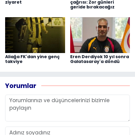
ziyaret
çağrısı: Zor günleri
geride bırakacağız
Aliağa FK'dan yine genç
Eren Derdiyok 10 yıl sonra
takviye
Galatasaray'a döndü
Yorumlar