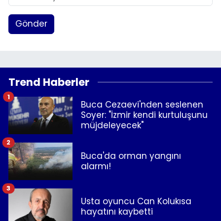
Gönder
Trend Haberler
1
Buca Cezaevi'nden seslenen
Soyer: "İzmir kendi kurtuluşunu
müjdeleyecek"
2
Buca'da orman yangını
alarmı!
3
Usta oyuncu Can Kolukısa
hayatını kaybetti