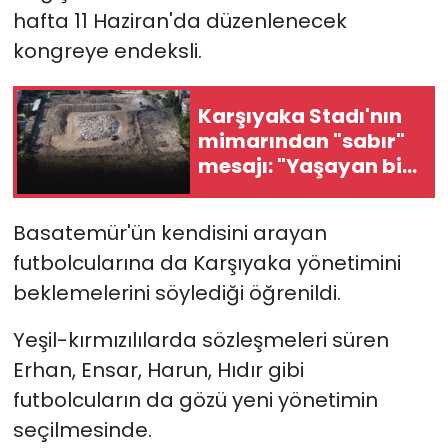
hafta 11 Haziran'da düzenlenecek
YEREL YÖNETİMLER
kongreye endeksli.
Yurt
Karşıyaka Stadı'nın
mimarından "sabır"
mesajı: "Yaşayan bir
tesis olacak"
Basatemür'ün kendisini arayan
futbolcularına da Karşıyaka yönetimini
beklemelerini söylediği öğrenildi.
Yeşil-kırmızılılarda sözleşmeleri süren
Erhan, Ensar, Harun, Hıdır gibi
futbolcuların da gözü yeni yönetimin
seçilmesinde.