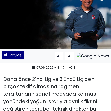
KÜLTÜR SANAT
MAGAZİN
POLİTİKA
SAĞLIK
Paylaş
-
+
A
A
Siyaset
07.06.2026 - 13:47
1
SPOR
Daha önce 2'nci Lig ve 3'üncü Lig'den
TEKNOLOJİ
birçok teklif almasına rağmen
taraftarların sanal medyada kalması
Yaşam
yönündeki yoğun ısrarıyla ayrılık fikrini
değiştiren tecrübeli teknik direktör bu
YEREL POLİTİKA