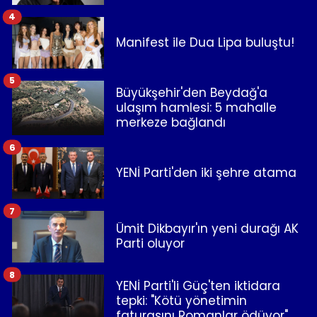
4
Manifest ile Dua Lipa buluştu!
5
Büyükşehir'den Beydağ'a
ulaşım hamlesi: 5 mahalle
merkeze bağlandı
6
YENİ Parti'den iki şehre atama
7
Ümit Dikbayır'ın yeni durağı AK
Parti oluyor
8
YENİ Parti'li Güç'ten iktidara
tepki: "Kötü yönetimin
faturasını Romanlar ödüyor"