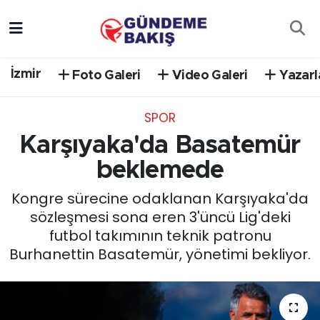
Ankara
Nöbetçi Eczaneler
İzmir
Foto Galeri
Video Galeri
Yazarl
Bilim Teknoloji
Hava Durumu
SPOR
DÜNYA
Trafik Durumu
Karşıyaka'da Basatemür
EGE
Süper Lig Puan Durumu ve Fikstür
beklemede
Kongre sürecine odaklanan Karşıyaka'da
EĞİTİM
Tüm Manşetler
sözleşmesi sona eren 3'üncü Lig'deki
futbol takımının teknik patronu
EKONOMİ
Son Dakika Haberleri
Burhanettin Basatemür, yönetimi bekliyor.
English News
Haber Arşivi
GÜNCEL