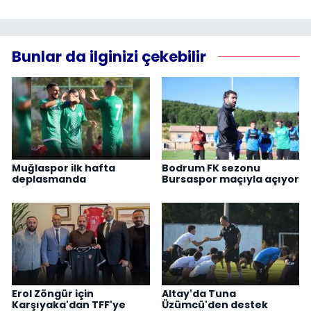
Bunlar da ilginizi çekebilir
Muğlaspor ilk hafta
Bodrum FK sezonu
deplasmanda
Bursaspor maçıyla açıyor
Erol Zöngür için
Altay'da Tuna
Karşıyaka'dan TFF'ye
Üzümcü'den destek