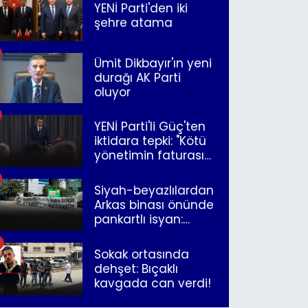
YENİ Parti'den iki
şehre atama
Ümit Dikbayır'ın yeni
durağı AK Parti
oluyor
YENİ Parti'li Güç'ten
iktidara tepki: "Kötü
yönetimin faturasını
Romanlar ödüyor"
Siyah-beyazlılardan
Arkas binası önünde
pankartlı isyan:
"Yazıklar olsun sana
İzmir"
Sokak ortasında
dehşet: Bıçaklı
kavgada can verdi!