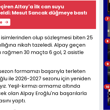
çiren Altay'a ilk can suyu
geldi: Mesut Sancak düğmeye bastı
7
le
isimlerinden olup sözleşmesi biten 25
8
yıllığına nikah tazeledi. Alpay geçen
rağmen 30 maçta 6 gol, 2 asistle
9
 sezon formamızı başarıyla terleten
lu ile 2026-2027 sezonu için yeniden
. Yeşil-kırmızı armamız altında
10
olan Alpay Eroğlu'na başarılarla
asını yaptı.