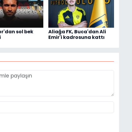
'dan sol bek
Aliağa FK, Buca'dan Ali
i
Emir'i kadrosuna kattı