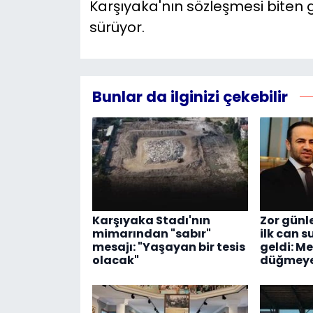
Karşıyaka'nın sözleşmesi biten g
sürüyor.
Bunlar da ilginizi çekebilir
Karşıyaka Stadı'nın
Zor günl
mimarından "sabır"
ilk can s
mesajı: "Yaşayan bir tesis
geldi: M
olacak"
düğmeye