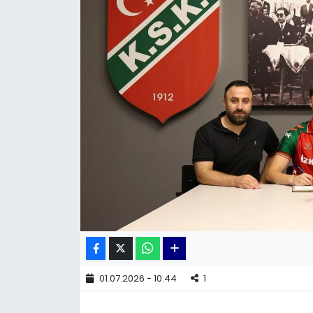
KÜLTÜR SANAT
MAGAZİN
POLİTİKA
SAĞLIK
Siyaset
SPOR
TEKNOLOJİ
Yaşam
01.07.2026 - 10:44
1
YEREL POLİTİKA