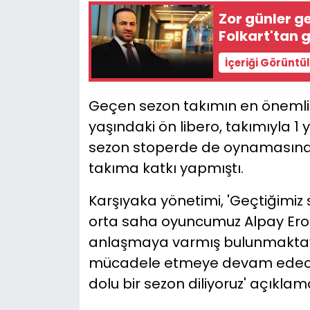
Zor günler ge
YEREL YÖNETİMLER
Folkart'tan 
İçeriği Görüntü
Yurt
Geçen sezon takımın en önemli 
yaşındaki ön libero, takımıyla 1 
sezon stoperde de oynamasına 
takıma katkı yapmıştı.
Karşıyaka yönetimi, 'Geçtiğimiz
orta saha oyuncumuz Alpay Eroğ
anlaşmaya varmış bulunmaktayız
mücadele etmeye devam edecek 
dolu bir sezon diliyoruz' açıklam