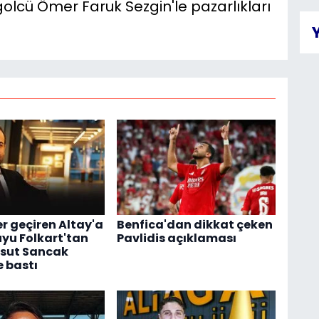
olcü Ömer Faruk Sezgin'le pazarlıkları
er geçiren Altay'a
Benfica'dan dikkat çeken
uyu Folkart'tan
Pavlidis açıklaması
esut Sancak
 bastı