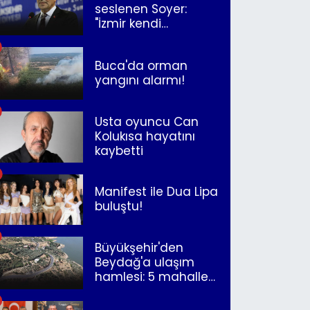
seslenen Soyer:
"İzmir kendi
kurtuluşunu
müjdeleyecek"
Buca'da orman
yangını alarmı!
Usta oyuncu Can
Kolukısa hayatını
kaybetti
Manifest ile Dua Lipa
buluştu!
Büyükşehir'den
Beydağ'a ulaşım
hamlesi: 5 mahalle
merkeze bağlandı