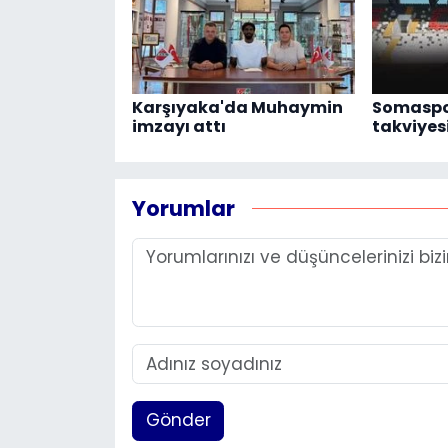
Karşıyaka'da Muhaymin
Somaspor
imzayı attı
takviyes
Yorumlar
Gönder