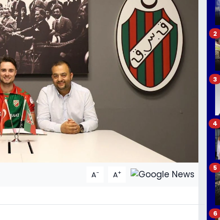
2
3
4
5
-
+
A
A
6