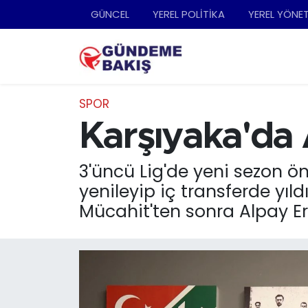
GÜNCEL
YEREL POLİTİKA
YEREL YÖNE
Ankara
Nöbetçi Eczaneler
Bilim Teknoloji
Hava Durumu
SPOR
DÜNYA
Trafik Durumu
Karşıyaka'da
EGE
Süper Lig Puan Durumu ve Fikstür
3'üncü Lig'de yeni sezon ö
yenileyip iç transferde yıl
EĞİTİM
Tüm Manşetler
Mücahit'ten sonra Alpay Er
EKONOMİ
Son Dakika Haberleri
English News
Haber Arşivi
GÜNCEL