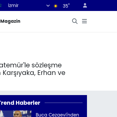
İzmir
°
2
35
7
Magazin
7
5
2
9
satemür'le sözleşme
n Karşıyaka, Erhan ve
Trend Haberler
Buca Cezaevi'nden