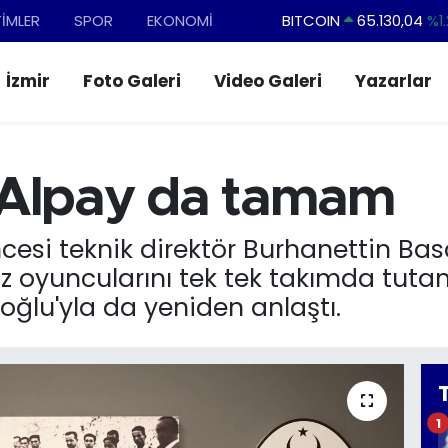
TİMLER
SPOR
EKONOMİ
BITCOIN
65.130,04
%1.
DOLAR
47,7106
%0.1
İzmir
Foto Galeri
Video Galeri
Yazarlar
EURO
55,1652
%0.2
STERLİN
64,4046
%0.3
GRAM ALTIN
6618.49
%2.1
 Alpay da tamam
BİST100
13.773
%-1
ncesi teknik direktör Burhanettin Ba
dız oyuncularını tek tek takımda tuta
oğlu'yla da yeniden anlaştı.
1