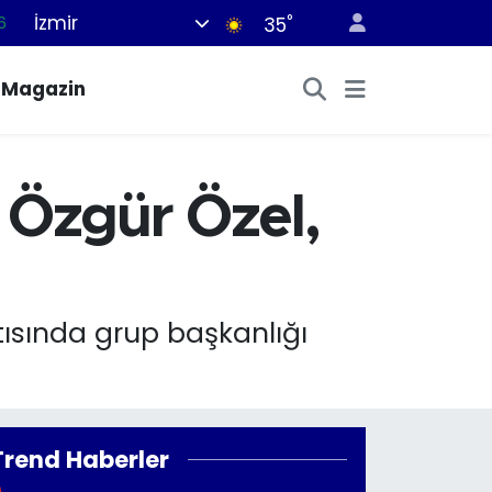
İzmir
°
6
35
6
Magazin
2
2
2
 Özgür Özel,
0
ısında grup başkanlığı
Trend Haberler