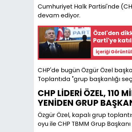
Cumhuriyet Halk Partisi'nde (CH
YEREL YÖNETİMLER
devam ediyor.
Yurt
Özel'den dik
Parti'ye katı
İçeriği Görüntü
CHP'de bugün Özgür Özel başkanl
Toplantıda "grup başkanlığı seçi
CHP LİDERİ ÖZEL, 110 M
YENİDEN GRUP BAŞKAN
Özgür Özel, kapalı grup toplantıs
oyu ile CHP TBMM Grup Başkanı o