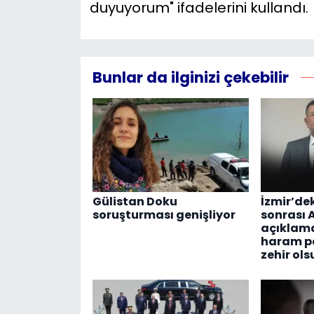
duyuyorum" ifadelerini kullandı.
Bunlar da ilginizi çekebilir
Gülistan Doku
İzmir’de
soruşturması genişliyor
sonrası
açıklam
haram p
zehir ols