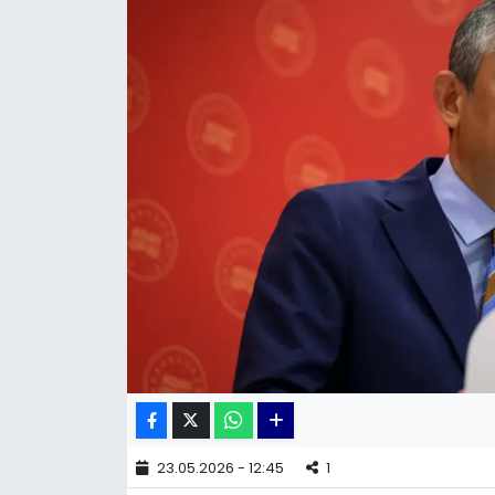
KÜLTÜR SANAT
MAGAZİN
POLİTİKA
SAĞLIK
Siyaset
SPOR
TEKNOLOJİ
Yaşam
23.05.2026 - 12:45
1
YEREL POLİTİKA