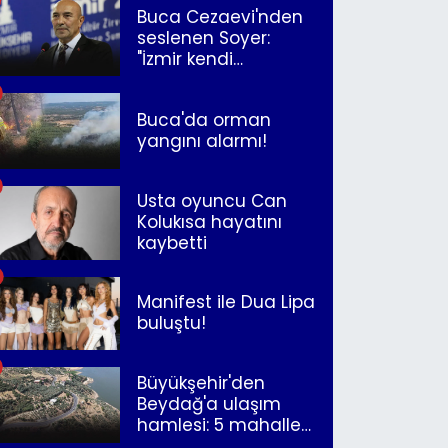
Buca Cezaevi'nden
seslenen Soyer:
"İzmir kendi
kurtuluşunu
müjdeleyecek"
Buca'da orman
yangını alarmı!
Usta oyuncu Can
Kolukısa hayatını
kaybetti
Manifest ile Dua Lipa
buluştu!
Büyükşehir'den
Beydağ'a ulaşım
hamlesi: 5 mahalle
merkeze bağlandı