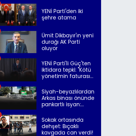
YENİ Parti'den iki
şehre atama
Ümit Dikbayır'ın yeni
durağı AK Parti
oluyor
YENİ Parti'li Güç'ten
iktidara tepki: "Kötü
yönetimin faturasını
Romanlar ödüyor"
Siyah-beyazlılardan
Arkas binası önünde
pankartlı isyan:
"Yazıklar olsun sana
İzmir"
Sokak ortasında
dehşet: Bıçaklı
kavgada can verdi!