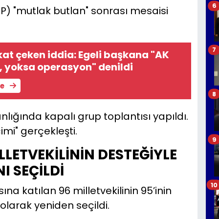
6
P) "mutlak butlan" sonrası mesaisi
7
kat çeken iddia: Egeli başkana "AK
l, yoksa operasyon" denildi
le
8
ığında kapalı grup toplantısı yapıldı.
mi" gerçekleşti.
9
İLLETVEKİLİNİN DESTEĞİYLE
I SEÇİLDİ
10
ına katılan 96 milletvekilinin 95’inin
larak yeniden seçildi.