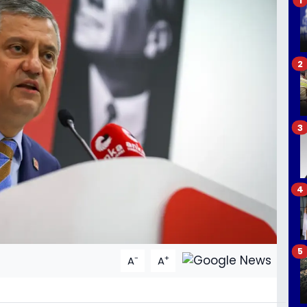
2
3
4
5
-
+
A
A