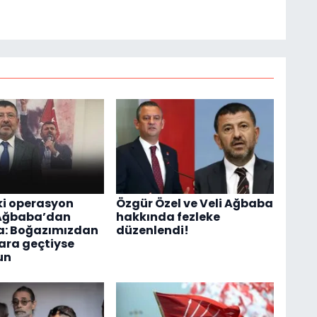
ki operasyon
Özgür Özel ve Veli Ağbaba
 Ağbaba’dan
hakkında fezleke
a: Boğazımızdan
düzenlendi!
ara geçtiyse
un