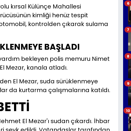
6
olu kırsal Külünçe Mahallesi
rücüsünün kimliği henüz tespit
otomobil, kontrolden çıkarak sulama
7
ÜKLENMEYE BAŞLADI
8
 yardım bekleyen polis memuru Nimet
El Mezar, kanala atladı.
beden El Mezar, suda sürüklenmeye
9
ar da kurtarma çalışmalarına katıldı.
BETTİ
10
ehmet El Mezar'ı sudan çıkardı. İhbar
eri sevk edildi. Vatandaşlar tarafından