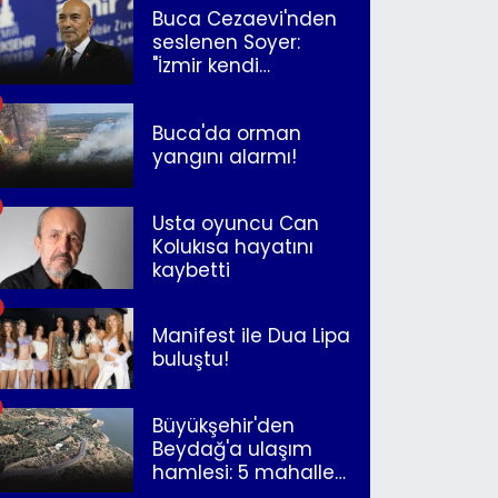
Buca Cezaevi'nden
seslenen Soyer:
"İzmir kendi
kurtuluşunu
müjdeleyecek"
Buca'da orman
yangını alarmı!
Usta oyuncu Can
Kolukısa hayatını
kaybetti
Manifest ile Dua Lipa
buluştu!
Büyükşehir'den
Beydağ'a ulaşım
hamlesi: 5 mahalle
merkeze bağlandı