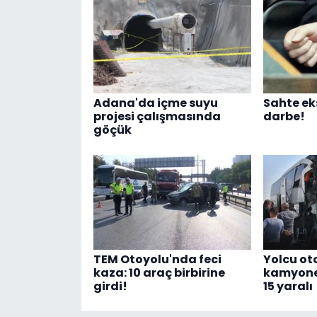
Adana'da içme suyu
Sahte ek
projesi çalışmasında
darbe!
göçük
TEM Otoyolu'nda feci
Yolcu ot
kaza: 10 araç birbirine
kamyonete
girdi!
15 yaralı