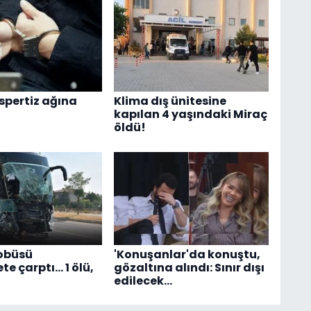
spertiz ağına
Klima dış ünitesine
kapılan 4 yaşındaki Miraç
öldü!
obüsü
'Konuşanlar'da konuştu,
 çarptı... 1 ölü,
gözaltına alındı: Sınır dışı
edilecek…