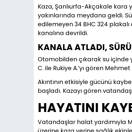
Kaza, Şanlıurfa-Akçakale kara y
YEREL YÖNETİMLER
yakınlarında meydana geldi. Sü
edilemeyen 34 BHC 324 plakalı 
Yurt
kanalına devrildi.
KANALA ATLADI, SÜR
Otomobilden çıkarak su içinde
C. ile Rukiye A.’yı gören Mehmet 
Akıntının etkisiyle gücünü kay
başladı. Kazayı gören vatandaşl
HAYATINI KAY
Vatandaşlar halat yardımıyla M
üzerine kaza yerine sağlık ekipl