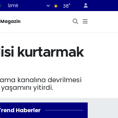
İzmir
°
5
38
8
Magazin
2
8
3
isi kurtarmak
4
lama kanalına devrilmesi
yaşamını yitirdi.
Trend Haberler