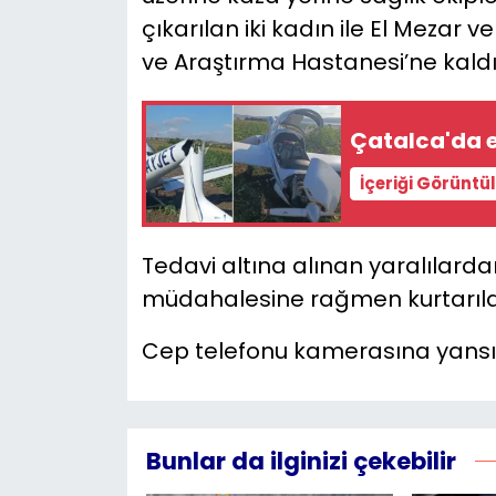
çıkarılan iki kadın ile El Mezar v
ve Araştırma Hastanesi’ne kaldır
Çatalca'da e
İçeriği Görüntü
Tedavi altına alınan yaralılard
müdahalesine rağmen kurtarıl
Cep telefonu kamerasına yansıya
Bunlar da ilginizi çekebilir