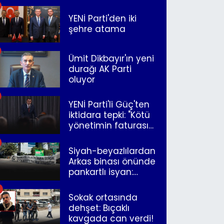
YENİ Parti'den iki
şehre atama
Ümit Dikbayır'ın yeni
durağı AK Parti
oluyor
YENİ Parti'li Güç'ten
iktidara tepki: "Kötü
yönetimin faturasını
Romanlar ödüyor"
Siyah-beyazlılardan
Arkas binası önünde
pankartlı isyan:
"Yazıklar olsun sana
İzmir"
Sokak ortasında
dehşet: Bıçaklı
kavgada can verdi!