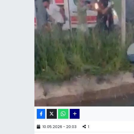
KÜLTÜR SANAT
MAGAZİN
POLİTİKA
SAĞLIK
Siyaset
SPOR
TEKNOLOJİ
Yaşam
10.05.2026 - 20:03
1
YEREL POLİTİKA