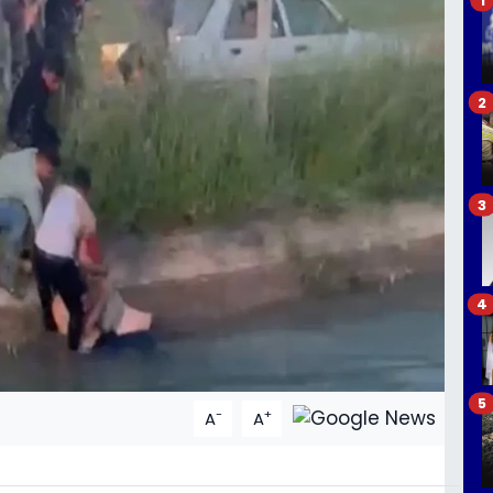
2
3
4
5
-
+
A
A