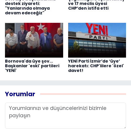
destek ziyareti:
ve 17 meclis üyesi
"Yanlarında olmaya
CHP’den istifa etti
devam edeceğiz"
Bornova'da üye şov...
YENİ Parti İzmir’de ‘üye’
Başkanlar 'eski' partileri
harekatı: CHP'lilere 'özel'
'YENİ'
davet!
Yorumlar