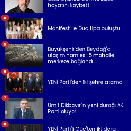
hayatını kaybetti
4
Manifest ile Dua Lipa buluştu!
5
Büyükşehir'den Beydağ'a
ulaşım hamlesi: 5 mahalle
merkeze bağlandı
6
YENİ Parti'den iki şehre atama
7
Ümit Dikbayır'ın yeni durağı AK
Parti oluyor
8
YENİ Parti'li Güç'ten iktidara