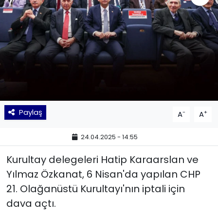
KÜLTÜR SANAT
MAGAZİN
POLİTİKA
SAĞLIK
Paylaş
-
+
A
A
Siyaset
24.04.2025 - 14:55
SPOR
Kurultay delegeleri Hatip Karaarslan ve
TEKNOLOJİ
Yılmaz Özkanat, 6 Nisan'da yapılan CHP
21. Olağanüstü Kurultayı'nın iptali için
Yaşam
dava açtı.
YEREL POLİTİKA