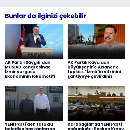
Bunlar da ilginizi çekebilir
AK Partili Saygılı'dan
AK Partili Kaya'dan
MÜSİAD kongresinde
Büyükşehir'e Alsancak
İzmir vurgusu:
tepkisi: "İzmir'in vitrinini
Ekonominin lokomotifi
şantiyeye çevirdiniz"
YENİ Parti'den tutuklu
Karabağlar’da YENİ Parti
belediye başkanlarına
çoğunluğu: Başkan Kınay