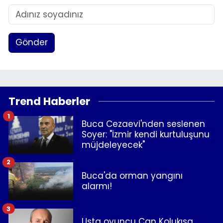
Gönder
Trend Haberler
1
Buca Cezaevi'nden seslenen
Soyer: "İzmir kendi kurtuluşunu
müjdeleyecek"
2
Buca'da orman yangını
alarmı!
3
Usta oyuncu Can Kolukısa