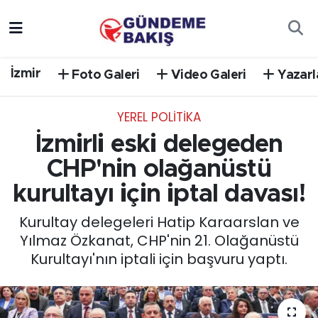
Ankara
Nöbetçi Eczaneler
İzmir
Foto Galeri
Video Galeri
Yazarl
Bilim Teknoloji
Hava Durumu
YEREL POLİTİKA
DÜNYA
Trafik Durumu
İzmirli eski delegeden
EGE
Süper Lig Puan Durumu ve Fikstür
CHP'nin olağanüstü
kurultayı için iptal davası!
EĞİTİM
Tüm Manşetler
Kurultay delegeleri Hatip Karaarslan ve
EKONOMİ
Son Dakika Haberleri
Yılmaz Özkanat, CHP'nin 21. Olağanüstü
Kurultayı'nın iptali için başvuru yaptı.
English News
Haber Arşivi
GÜNCEL