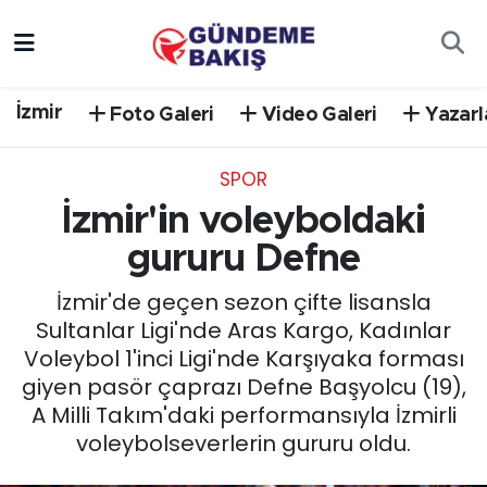
Ankara
Nöbetçi Eczaneler
İzmir
Foto Galeri
Video Galeri
Yazarl
Bilim Teknoloji
Hava Durumu
SPOR
DÜNYA
Trafik Durumu
İzmir'in voleyboldaki
EGE
Süper Lig Puan Durumu ve Fikstür
gururu Defne
İzmir'de geçen sezon çifte lisansla
EĞİTİM
Tüm Manşetler
Sultanlar Ligi'nde Aras Kargo, Kadınlar
Voleybol 1'inci Ligi'nde Karşıyaka forması
EKONOMİ
Son Dakika Haberleri
giyen pasör çaprazı Defne Başyolcu (19),
A Milli Takım'daki performansıyla İzmirli
English News
Haber Arşivi
voleybolseverlerin gururu oldu.
GÜNCEL