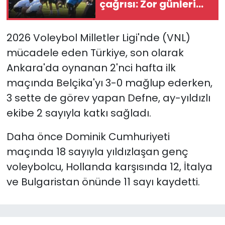
çağrısı: Zor günleri
geride bırakacağız
YEREL YÖNETİMLER
2026 Voleybol Milletler Ligi'nde (VNL)
Yurt
mücadele eden Türkiye, son olarak
Ankara'da oynanan 2'nci hafta ilk
maçında Belçika'yı 3-0 mağlup ederken,
3 sette de görev yapan Defne, ay-yıldızlı
ekibe 2 sayıyla katkı sağladı.
Daha önce Dominik Cumhuriyeti
maçında 18 sayıyla yıldızlaşan genç
voleybolcu, Hollanda karşısında 12, İtalya
ve Bulgaristan önünde 11 sayı kaydetti.