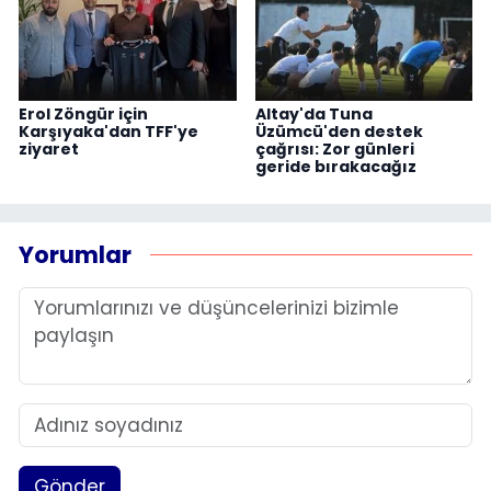
Erol Zöngür için
Altay'da Tuna
Karşıyaka'dan TFF'ye
Üzümcü'den destek
ziyaret
çağrısı: Zor günleri
geride bırakacağız
Yorumlar
Gönder