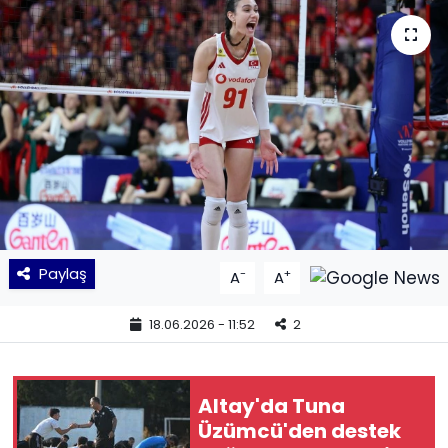
KÜLTÜR SANAT
MAGAZİN
POLİTİKA
SAĞLIK
Siyaset
Paylaş
-
+
A
A
SPOR
18.06.2026 - 11:52
2
TEKNOLOJİ
Yaşam
Altay'da Tuna
Üzümcü'den destek
YEREL POLİTİKA