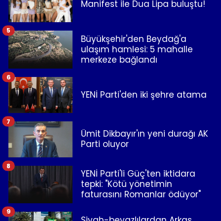
Manifest ile Dua Lipa buluştu!
5
Büyükşehir'den Beydağ'a
ulaşım hamlesi: 5 mahalle
merkeze bağlandı
6
YENİ Parti'den iki şehre atama
7
Ümit Dikbayır'ın yeni durağı AK
Parti oluyor
8
YENİ Parti'li Güç'ten iktidara
tepki: "Kötü yönetimin
faturasını Romanlar ödüyor"
9
Siyah-beyazlılardan Arkas