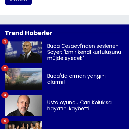
Trend Haberler
1
Buca Cezaevi'nden seslenen
Soyer: "İzmir kendi kurtuluşunu
müjdeleyecek"
2
Buca'da orman yangını
alarmı!
3
Usta oyuncu Can Kolukısa
hayatını kaybetti
4