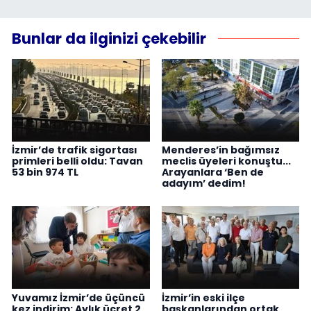
Bunlar da ilginizi çekebilir
İzmir’de trafik sigortası
Menderes’in bağımsız
primleri belli oldu: Tavan
meclis üyeleri konuştu...
53 bin 974 TL
Arayanlara ‘Ben de
adayım’ dedim!
Yuvamız İzmir’de üçüncü
İzmir’in eski ilçe
kez indirim: Aylık ücret 2
başkanlarından ortak