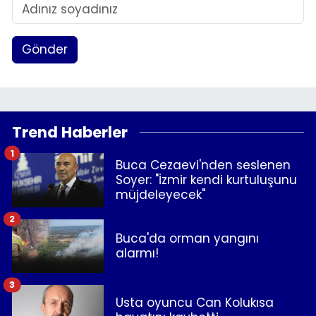
Gönder
Trend Haberler
1
Buca Cezaevi'nden seslenen
Soyer: "İzmir kendi kurtuluşunu
müjdeleyecek"
2
Buca'da orman yangını
alarmı!
3
Usta oyuncu Can Kolukısa