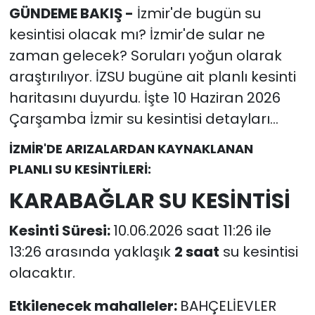
GÜNDEME BAKIŞ -
İzmir'de bugün su
kesintisi olacak mı? İzmir'de sular ne
YEREL YÖNETİMLER
zaman gelecek? Soruları yoğun olarak
Yurt
araştırılıyor. İZSU bugüne ait planlı kesinti
haritasını duyurdu. İşte 10 Haziran 2026
Çarşamba İzmir su kesintisi detayları...
İZMİR'DE ARIZALARDAN KAYNAKLANAN
PLANLI SU KESİNTİLERİ:
KARABAĞLAR SU KESİNTİSİ
Kesinti Süresi:
10.06.2026 saat 11:26 ile
13:26 arasında yaklaşık
2 saat
su kesintisi
olacaktır.
Etkilenecek mahalleler:
BAHÇELİEVLER