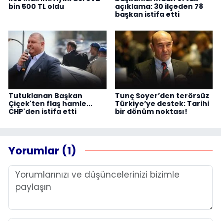
bin 500 TL oldu
açıklama: 30 ilçeden 78
başkan istifa etti
Tutuklanan Başkan
Tunç Soyer’den terörsüz
Çiçek'ten flaş hamle...
Türkiye’ye destek: Tarihi
CHP'den istifa etti
bir dönüm noktası!
Yorumlar (1)