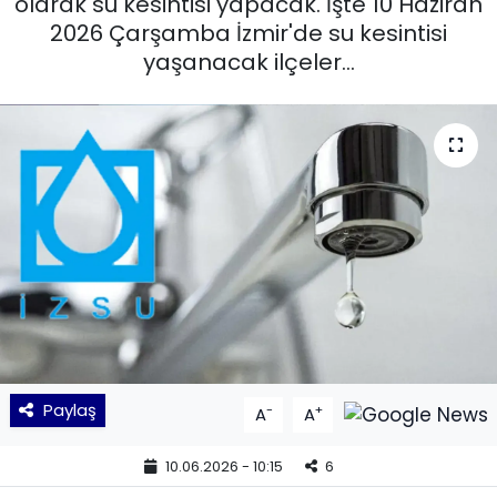
olarak su kesintisi yapacak. İşte 10 Haziran
2026 Çarşamba İzmir'de su kesintisi
KÜLTÜR SANAT
yaşanacak ilçeler...
MAGAZİN
POLİTİKA
SAĞLIK
Siyaset
SPOR
TEKNOLOJİ
Paylaş
-
+
A
A
Yaşam
10.06.2026 - 10:15
6
YEREL POLİTİKA