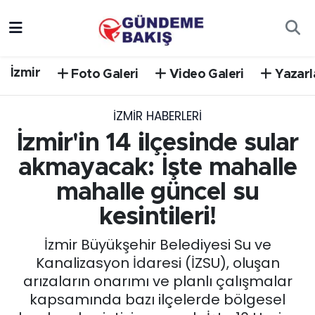
Ankara
Nöbetçi Eczaneler
İzmir
Foto Galeri
Video Galeri
Yazarl
Bilim Teknoloji
Hava Durumu
İZMIR HABERLERI
DÜNYA
Trafik Durumu
İzmir'in 14 ilçesinde sular
EGE
Süper Lig Puan Durumu ve Fikstür
akmayacak: İşte mahalle
mahalle güncel su
EĞİTİM
Tüm Manşetler
kesintileri!
EKONOMİ
Son Dakika Haberleri
İzmir Büyükşehir Belediyesi Su ve
Kanalizasyon İdaresi (İZSU), oluşan
English News
Haber Arşivi
arızaların onarımı ve planlı çalışmalar
kapsamında bazı ilçelerde bölgesel
GÜNCEL