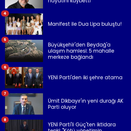
hayatını kaybetti
4
Manifest ile Dua Lipa buluştu!
5
Büyükşehir'den Beydağ'a
ulaşım hamlesi: 5 mahalle
merkeze bağlandı
6
YENİ Parti'den iki şehre atama
7
Ümit Dikbayır'ın yeni durağı AK
Parti oluyor
8
YENİ Parti'li Güç'ten iktidara
tepki: "Kötü yönetimin