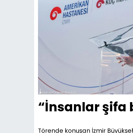
“İnsanlar şifa
Törende konuşan İzmir Büyükşeh