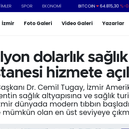
TİMLER
SPOR
EKONOMİ
DOLAR
47,7436
%0.1
EURO
55,2510
%0.3
İzmir
Foto Galeri
Video Galeri
Yazarlar
STERLİN
64,4811
%0.3
GRAM ALTIN
6660.55
%
BİST100
13.779
%-1
lyon dolarlık sağlık
BITCOIN
64.815,30
%-0.
anesi hizmete açıl
Başkanı Dr. Cemil Tugay, İzmir Ameri
kentin sağlık altyapısına ve sağlık tu
zmir dünyada modern tıbbın başladığı
e mümkün olan en üst seviyeye çıkma