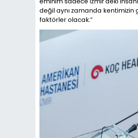
eminim sadece İzmir'deki insanla
değil aynı zamanda kentimizin g
faktörler olacak.”