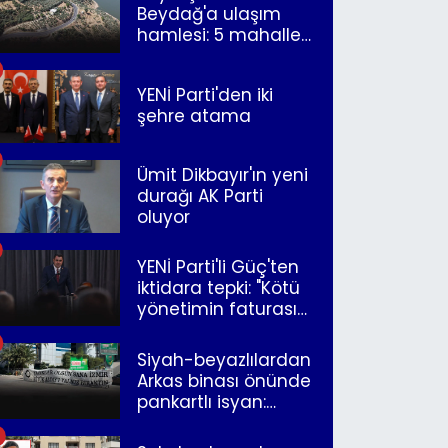
Beydağ'a ulaşım
hamlesi: 5 mahalle
merkeze bağlandı
YENİ Parti'den iki
şehre atama
Ümit Dikbayır'ın yeni
durağı AK Parti
oluyor
YENİ Parti'li Güç'ten
iktidara tepki: "Kötü
yönetimin faturasını
Romanlar ödüyor"
Siyah-beyazlılardan
Arkas binası önünde
pankartlı isyan:
"Yazıklar olsun sana
İzmir"