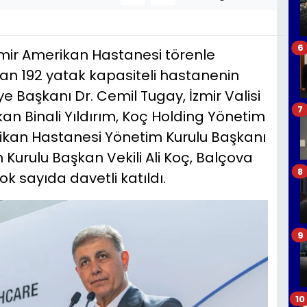
6
mir Amerikan Hastanesi törenle
lan 192 yatak kapasiteli hastanenin
ye Başkanı Dr. Cemil Tugay, İzmir Valisi
7
an Binali Yıldırım, Koç Holding Yönetim
ikan Hastanesi Yönetim Kurulu Başkanı
Kurulu Başkan Vekili Ali Koç, Balçova
8
k sayıda davetli katıldı.
9
10