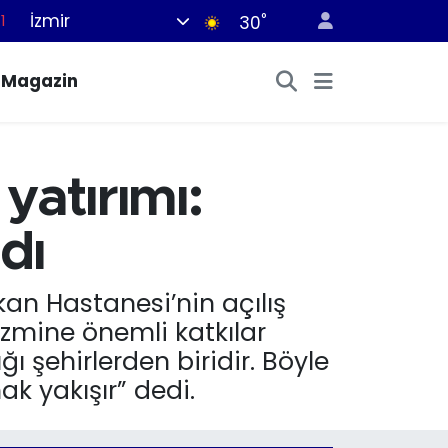
İzmir
°
8
30
2
Magazin
8
0
4
 yatırımı:
1
dı
kan Hastanesi’nin açılış
rizmine önemli katkılar
 şehirlerden biridir. Böyle
k yakışır” dedi.