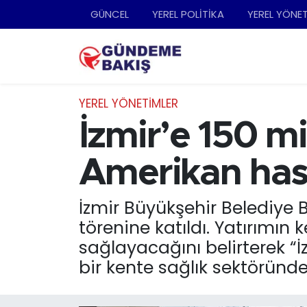
GÜNCEL
YEREL POLİTİKA
YEREL YÖNE
Ankara
Nöbetçi Eczaneler
Bilim Teknoloji
Hava Durumu
YEREL YÖNETİMLER
DÜNYA
Trafik Durumu
İzmir’e 150 mi
EGE
Süper Lig Puan Durumu ve Fikstür
Amerikan hast
EĞİTİM
Tüm Manşetler
İzmir Büyükşehir Belediye 
törenine katıldı. Yatırımın 
EKONOMİ
Son Dakika Haberleri
sağlayacağını belirterek “İ
English News
Haber Arşivi
bir kente sağlık sektöründ
GÜNCEL