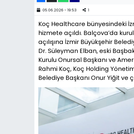
05.06.2026 - 19:53
1
YEREL YÖNETİMLER
Koç Healthcare bünyesindeki İz
Yurt
hizmete açıldı. Balçova’da kuru
açılışına İzmir Büyükşehir Beledi
Dr. Süleyman Elban, eski Başbak
Kurulu Onursal Başkanı ve Amer
Rahmi Koç, Koç Holding Yönetim 
Belediye Başkanı Onur Yiğit ve ço