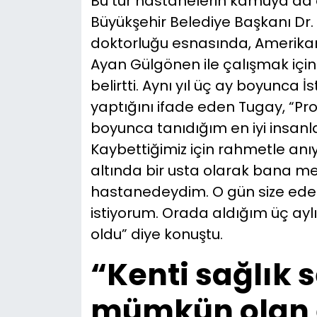
Bu tür hastanelerin kamuya da 
Büyükşehir Belediye Başkanı Dr. 
doktorluğu esnasında, Amerikan
Ayan Gülgönen ile çalışmak için 
belirtti. Aynı yıl üç ay boyunca
yaptığını ifade eden Tugay, “Pr
boyunca tanıdığım en iyi insanla
Kaybettiğimiz için rahmetle anı
altında bir usta olarak bana mes
hastanedeydim. O gün size ed
istiyorum. Orada aldığım üç ayl
oldu” diye konuştu.
“Kenti sağlık 
mümkün olan e