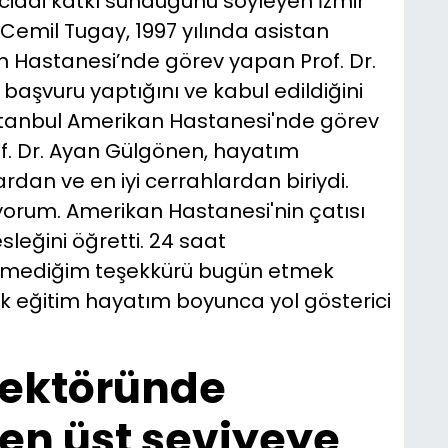
ciddi katkı sunduğunu söyleyen İzmir
Cemil Tugay, 1997 yılında asistan
 Hastanesi’nde görev yapan Prof. Dr.
başvuru yaptığını ve kabul edildiğini
 İstanbul Amerikan Hastanesi'nde görev
of. Dr. Ayan Gülgönen, hayatım
rdan ve en iyi cerrahlardan biriydi.
yorum. Amerikan Hastanesi'nin çatısı
leğini öğretti. 24 saat
emediğim teşekkürü bugün etmek
ık eğitim hayatım boyunca yol gösterici
sektöründe
n üst seviyeye