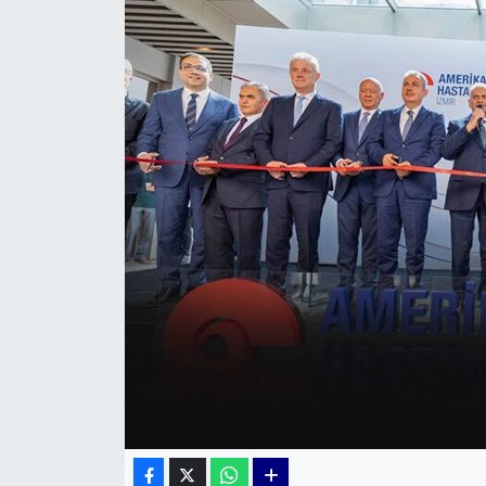
KÜLTÜR SANAT
MAGAZİN
POLİTİKA
SAĞLIK
Siyaset
SPOR
TEKNOLOJİ
Yaşam
YEREL POLİTİKA