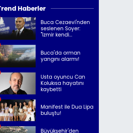
Trend Haberler
Buca Cezaevi'nden
seslenen Soyer:
"İzmir kendi
kurtuluşunu
müjdeleyecek"
Buca'da orman
yangını alarmı!
Usta oyuncu Can
Kolukısa hayatını
kaybetti
Manifest ile Dua Lipa
buluştu!
Büyükşehir'den