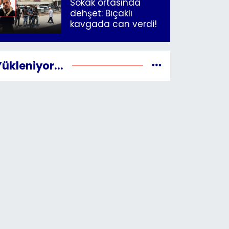
Sokak ortasında
dehşet: Bıçaklı
kavgada can verdi!
Yükleniyor...