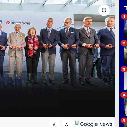
1
2
3
4
5
-
+
A
A