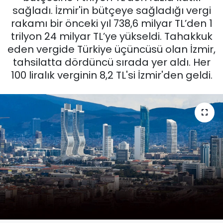
sağladı. İzmir'in bütçeye sağladığı vergi
KÜLTÜR SANAT
rakamı bir önceki yıl 738,6 milyar TL’den 1
trilyon 24 milyar TL’ye yükseldi. Tahakkuk
MAGAZİN
eden vergide Türkiye üçüncüsü olan İzmir,
tahsilatta dördüncü sırada yer aldı. Her
POLİTİKA
100 liralık verginin 8,2 TL'si İzmir'den geldi.
SAĞLIK
Siyaset
SPOR
TEKNOLOJİ
Yaşam
YEREL POLİTİKA