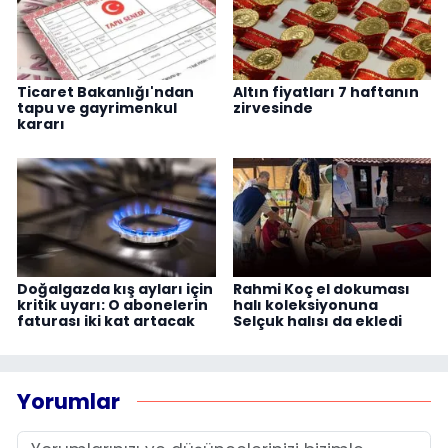
Ticaret Bakanlığı'ndan
Altın fiyatları 7 haftanın
tapu ve gayrimenkul
zirvesinde
kararı
Doğalgazda kış ayları için
Rahmi Koç el dokuması
kritik uyarı: O abonelerin
halı koleksiyonuna
faturası iki kat artacak
Selçuk halısı da ekledi
Yorumlar