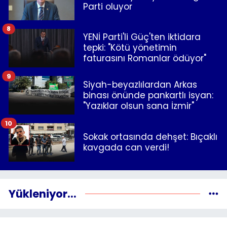
Parti oluyor
8
YENİ Parti'li Güç'ten iktidara
tepki: "Kötü yönetimin
faturasını Romanlar ödüyor"
9
Siyah-beyazlılardan Arkas
binası önünde pankartlı isyan:
"Yazıklar olsun sana İzmir"
10
Sokak ortasında dehşet: Bıçaklı
kavgada can verdi!
Yükleniyor...