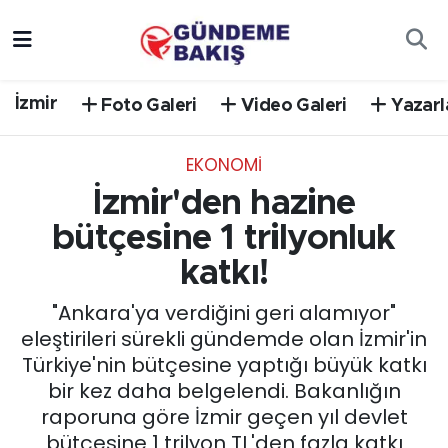
Ankara
Nöbetçi Eczaneler
İzmir
Foto Galeri
Video Galeri
Yazarl
Bilim Teknoloji
Hava Durumu
EKONOMİ
DÜNYA
Trafik Durumu
İzmir'den hazine
EGE
Süper Lig Puan Durumu ve Fikstür
bütçesine 1 trilyonluk
katkı!
EĞİTİM
Tüm Manşetler
"Ankara'ya verdiğini geri alamıyor"
EKONOMİ
Son Dakika Haberleri
eleştirileri sürekli gündemde olan İzmir'in
Türkiye'nin bütçesine yaptığı büyük katkı
English News
Haber Arşivi
bir kez daha belgelendi. Bakanlığın
raporuna göre İzmir geçen yıl devlet
GÜNCEL
bütçesine 1 trilyon TL'den fazla katkı