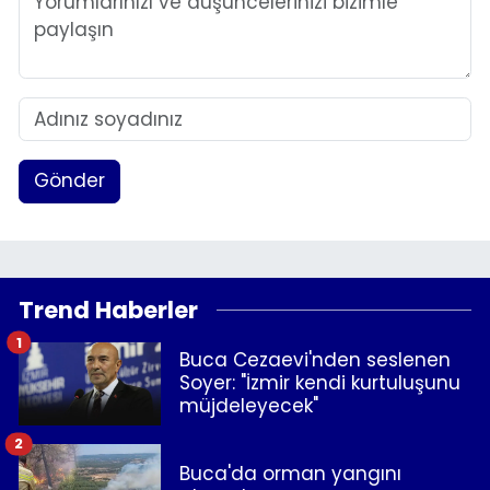
Gönder
Trend Haberler
1
Buca Cezaevi'nden seslenen
Soyer: "İzmir kendi kurtuluşunu
müjdeleyecek"
2
Buca'da orman yangını