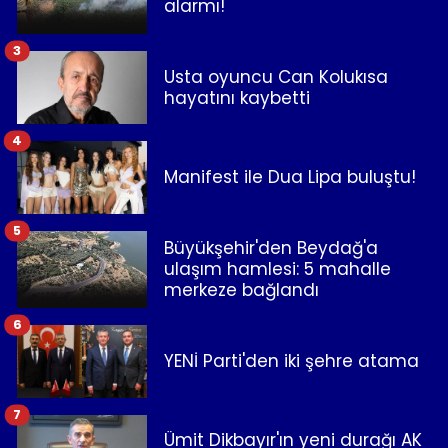
alarmı!
3
Usta oyuncu Can Kolukısa
hayatını kaybetti
4
Manifest ile Dua Lipa buluştu!
5
Büyükşehir'den Beydağ'a
ulaşım hamlesi: 5 mahalle
merkeze bağlandı
6
YENİ Parti'den iki şehre atama
7
Ümit Dikbayır'ın yeni durağı AK