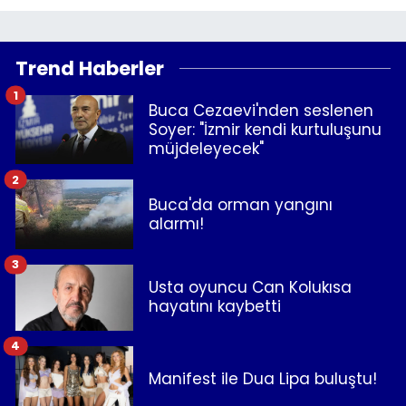
Trend Haberler
1
Buca Cezaevi'nden seslenen
Soyer: "İzmir kendi kurtuluşunu
müjdeleyecek"
2
Buca'da orman yangını
alarmı!
3
Usta oyuncu Can Kolukısa
hayatını kaybetti
4
Manifest ile Dua Lipa buluştu!