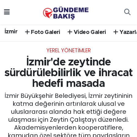
Ankara
Nöbetçi Eczaneler
İzmir
Foto Galeri
Video Galeri
Yazarl
Bilim Teknoloji
Hava Durumu
YEREL YÖNETİMLER
DÜNYA
Trafik Durumu
İzmir'de zeytinde
EGE
Süper Lig Puan Durumu ve Fikstür
sürdürülebilirlik ve ihracat
hedefi masada
EĞİTİM
Tüm Manşetler
İzmir Büyükşehir Belediyesi, İzmir zeytininin
EKONOMİ
Son Dakika Haberleri
katma değerinin artırılarak ulusal ve
uluslararası alanda hak ettiği değere
English News
Haber Arşivi
ulaşması için Zeytin Çalıştayı düzenledi.
Akademisyenlerden kooperatiflere,
GÜNCEL
kamudan özel sektöre tüm paydaşların