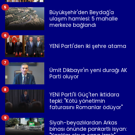
5
Büyükşehir'den Beydağ'a
ulaşım hamlesi: 5 mahalle
merkeze bağlandı
6
YENİ Parti'den iki şehre atama
7
Ümit Dikbayır'ın yeni durağı AK
Parti oluyor
8
YENİ Parti'li Güç'ten iktidara
tepki: "Kötü yönetimin
faturasını Romanlar ödüyor"
9
Siyah-beyazlılardan Arkas
binası önünde pankartlı isyan: