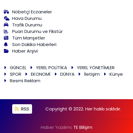
Nöbetçi Eczaneler
Hava Durumu
Trafik Durumu
Puan Durumu ve Fikstür
Tüm Manşetler
Son Dakika Haberleri
Haber Arşivi
GÜNCEL
YEREL POLİTİKA
YEREL YÖNETİMLER
SPOR
EKONOMİ
DÜNYA
İletişim
Künye
Resmi Reklam
RSS
Copyright © 2022. Her hakkı saklıdır.
Haber Yazılımı:
TE Bilişim