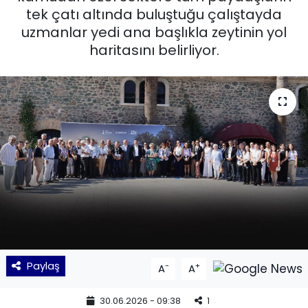
tek çatı altında buluştuğu çalıştayda
KÜLTÜR SANAT
uzmanlar yedi ana başlıkla zeytinin yol
haritasını belirliyor.
MAGAZİN
POLİTİKA
SAĞLIK
Siyaset
SPOR
TEKNOLOJİ
Paylaş
-
+
A
A
Yaşam
30.06.2026 - 09:38
1
YEREL POLİTİKA