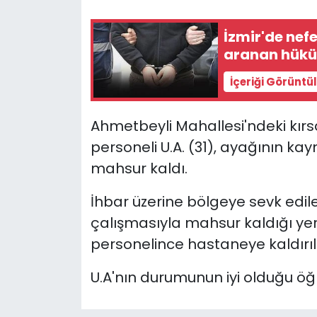
YEREL YÖNETİMLER
İzmir'de nef
aranan hükü
Yurt
İçeriği Görüntü
Ahmetbeyli Mahallesi'ndeki kır
personeli U.A. (31), ayağının k
mahsur kaldı.
İhbar üzerine bölgeye sevk edil
çalışmasıyla mahsur kaldığı yerd
personelince hastaneye kaldırıl
U.A'nın durumunun iyi olduğu öğr