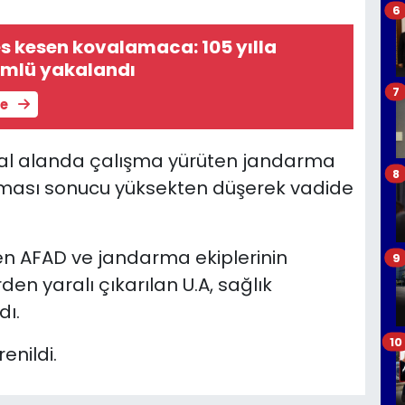
6
es kesen kovalamaca: 105 yılla
mlü yakalandı
7
le
sal alanda çalışma yürüten jandarma
8
ayması sonucu yüksekten düşerek vadide
en AFAD ve jandarma ekiplerinin
9
en yaralı çıkarılan U.A, sağlık
dı.
10
enildi.