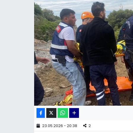
KÜLTÜR SANAT
MAGAZİN
POLİTİKA
SAĞLIK
Siyaset
SPOR
TEKNOLOJİ
Yaşam
23.05.2026 - 20:38
2
YEREL POLİTİKA