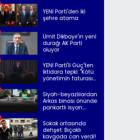
YENİ Parti'den iki
şehre atama
Ümit Dikbayır'ın yeni
durağı AK Parti
oluyor
YENİ Parti'li Güç'ten
iktidara tepki: "Kötü
yönetimin faturasını
Romanlar ödüyor"
Siyah-beyazlılardan
Arkas binası önünde
pankartlı isyan:
"Yazıklar olsun sana
İzmir"
Sokak ortasında
dehşet: Bıçaklı
kavgada can verdi!