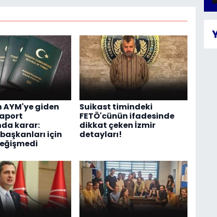
n AYM'ye giden
Suikast timindeki
saport
FETÖ'cünün ifadesinde
da karar:
dikkat çeken İzmir
 başkanları için
detayları!
değişmedi