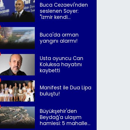
Buca Cezaevi'nden
seslenen Soyer:
"İzmir kendi
kurtuluşunu
müjdeleyecek"
Buca'da orman
yangını alarmı!
Usta oyuncu Can
Kolukısa hayatını
kaybetti
Manifest ile Dua Lipa
buluştu!
Büyükşehir'den
Beydağ'a ulaşım
hamlesi: 5 mahalle
merkeze bağlandı