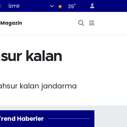
İzmir
°
9
39
6
Magazin
1
1
2
sur kalan
8
mahsur kalan jandarma
Trend Haberler