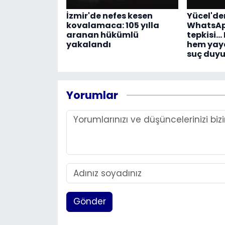
İzmir'de nefes kesen
Yücel'de
kovalamaca: 105 yılla
WhatsAp
aranan hükümlü
tepkisi..
yakalandı
hem yay
suç duyu
Yorumlar
Gönder