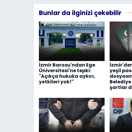
Bunlar da ilginizi çekebilir
İzmir Barosu'ndan Ege
İzmir'de
Üniversitesi'ne tepki:
yeşil pa
"Açıkça hukuka aykırı,
dosyasın
yetkileri yok!"
Belediye
şartlar 