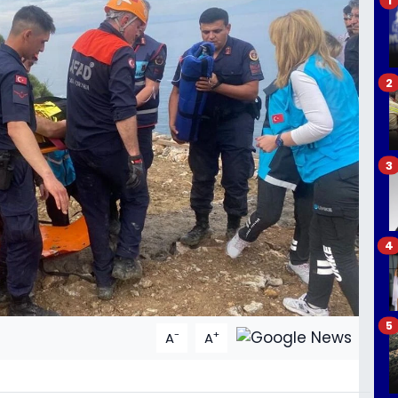
2
3
4
5
-
+
A
A