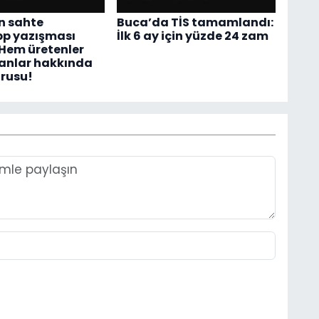
n sahte
Buca’da TİS tamamlandı:
p yazışması
İlk 6 ay için yüzde 24 zam
. Hem üretenler
anlar hakkında
rusu!