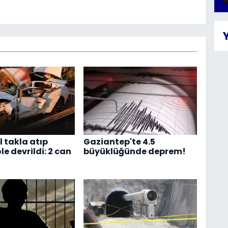
 takla atıp
Gaziantep'te 4.5
e devrildi: 2 can
büyüklüğünde deprem!