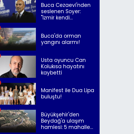
Buca Cezaevi'nden
seslenen Soyer:
"İzmir kendi
kurtuluşunu
müjdeleyecek"
Buca'da orman
yangını alarmı!
Usta oyuncu Can
Kolukısa hayatını
kaybetti
Manifest ile Dua Lipa
buluştu!
Büyükşehir'den
Beydağ'a ulaşım
hamlesi: 5 mahalle
merkeze bağlandı