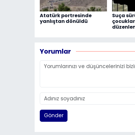
Atatürk portresinde
Suça sür
yanlıştan dönüldü
çocuklara
düzenlem
Yorumlar
Gönder