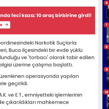
6
da feci kaza: 10 araç birbirine girdi!
le
7
oordinesindeki Narkotik Suçlarla
8
i, Buca ilçesindeki bir evde yüklü
nduğu ve 'torbacı' olarak tabir edilen
ilgisi üzerine çalışma başlattı.
9
düzenlenen operasyonda yapılan
e geçirildi.
10
. ve E.T., emniyetteki işlemlerinin
ede çıkarıldıkları mahkemece