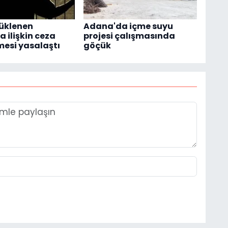
üklenen
Adana'da içme suyu
 ilişkin ceza
projesi çalışmasında
esi yasalaştı
göçük