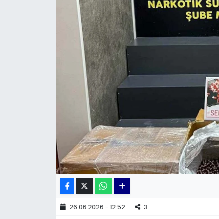
KÜLTÜR SANAT
MAGAZİN
POLİTİKA
SAĞLIK
Siyaset
SPOR
TEKNOLOJİ
Yaşam
26.06.2026 - 12:52
3
YEREL POLİTİKA