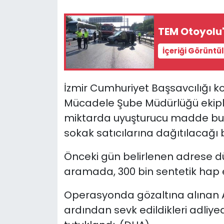
YEREL YÖNETİMLER
TEM Otoyolu'n
Yurt
İçeriği Görüntü
İzmir Cumhuriyet Başsavcılığı k
Mücadele Şube Müdürlüğü ekipler
miktarda uyuşturucu madde bulu
sokak satıcılarına dağıtılacağı b
Önceki gün belirlenen adrese 
aramada, 300 bin sentetik hap el
Operasyonda gözaltına alınan A.K
ardından sevk edildikleri adliy