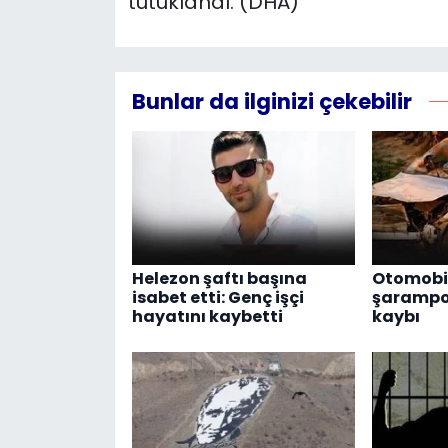
tutuklandı. (DHA)
Bunlar da ilginizi çekebilir
Helezon şaftı başına
Otomobil
isabet etti: Genç işçi
şarampol
hayatını kaybetti
kaybı