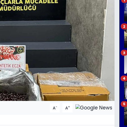
2
3
4
5
-
+
A
A