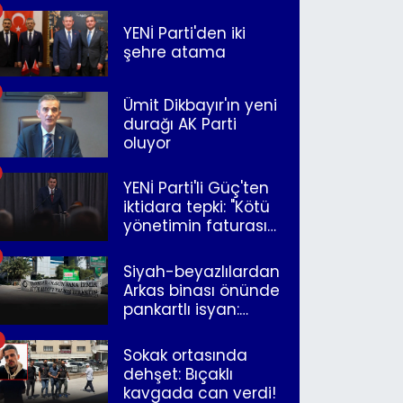
YENİ Parti'den iki
şehre atama
Ümit Dikbayır'ın yeni
durağı AK Parti
oluyor
YENİ Parti'li Güç'ten
iktidara tepki: "Kötü
yönetimin faturasını
Romanlar ödüyor"
Siyah-beyazlılardan
Arkas binası önünde
pankartlı isyan:
"Yazıklar olsun sana
İzmir"
Sokak ortasında
dehşet: Bıçaklı
kavgada can verdi!