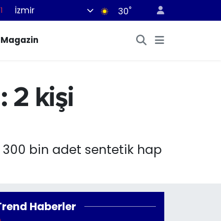
İzmir
°
1
30
8
Magazin
2
8
0
 2 kişi
4
 300 bin adet sentetik hap
Trend Haberler