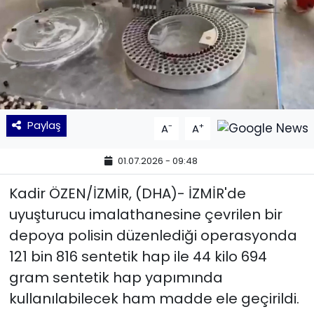
KÜLTÜR SANAT
MAGAZİN
POLİTİKA
Paylaş
-
+
A
A
SAĞLIK
01.07.2026 - 09:48
Siyaset
Kadir ÖZEN/İZMİR, (DHA)- İZMİR'de
SPOR
uyuşturucu imalathanesine çevrilen bir
depoya polisin düzenlediği operasyonda
TEKNOLOJİ
121 bin 816 sentetik hap ile 44 kilo 694
Yaşam
gram sentetik hap yapımında
kullanılabilecek ham madde ele geçirildi.
YEREL POLİTİKA