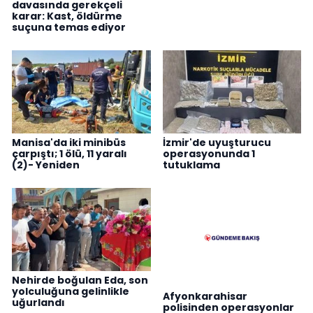
davasında gerekçeli
karar: Kast, öldürme
suçuna temas ediyor
Manisa'da iki minibüs
İzmir'de uyuşturucu
çarpıştı; 1 ölü, 11 yaralı
operasyonunda 1
(2)- Yeniden
tutuklama
Nehirde boğulan Eda, son
yolculuğuna gelinlikle
Afyonkarahisar
uğurlandı
polisinden operasyonlar