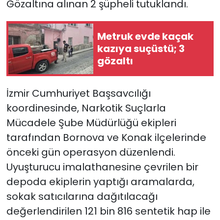
Gözaltına alınan 2 şüpheli tutuklandı.
YEREL YÖNETİMLER
Metruk evde kaçak
kazıya suçüstü; 3
Yurt
gözaltı
İzmir Cumhuriyet Başsavcılığı
koordinesinde, Narkotik Suçlarla
Mücadele Şube Müdürlüğü ekipleri
tarafından Bornova ve Konak ilçelerinde
önceki gün operasyon düzenlendi.
Uyuşturucu imalathanesine çevrilen bir
depoda ekiplerin yaptığı aramalarda,
sokak satıcılarına dağıtılacağı
değerlendirilen 121 bin 816 sentetik hap ile