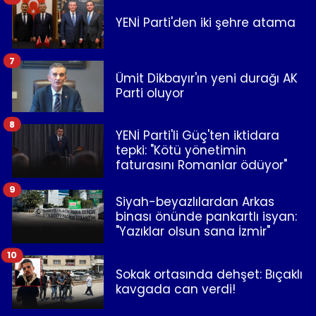
YENİ Parti'den iki şehre atama
7
Ümit Dikbayır'ın yeni durağı AK
Parti oluyor
8
YENİ Parti'li Güç'ten iktidara
tepki: "Kötü yönetimin
faturasını Romanlar ödüyor"
9
Siyah-beyazlılardan Arkas
binası önünde pankartlı isyan:
"Yazıklar olsun sana İzmir"
10
Sokak ortasında dehşet: Bıçaklı
kavgada can verdi!