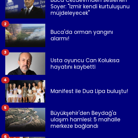
Buca Cezaevi'nden seslenen
Soyer: "İzmir kendi kurtuluşunu
müjdeleyecek"
2
Buca'da orman yangını
alarmı!
3
Usta oyuncu Can Kolukısa
hayatını kaybetti
4
Manifest ile Dua Lipa buluştu!
5
Büyükşehir'den Beydağ'a
ulaşım hamlesi: 5 mahalle
merkeze bağlandı
6