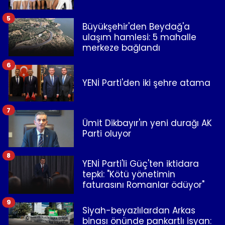
5
Büyükşehir'den Beydağ'a
ulaşım hamlesi: 5 mahalle
merkeze bağlandı
6
YENİ Parti'den iki şehre atama
7
Ümit Dikbayır'ın yeni durağı AK
Parti oluyor
8
YENİ Parti'li Güç'ten iktidara
tepki: "Kötü yönetimin
faturasını Romanlar ödüyor"
9
Siyah-beyazlılardan Arkas
binası önünde pankartlı isyan: