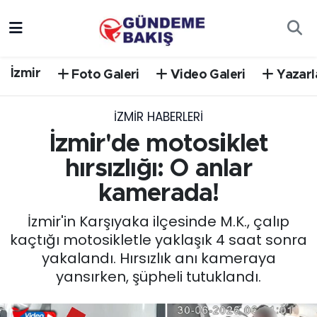
Ankara
Nöbetçi Eczaneler
İzmir
Foto Galeri
Video Galeri
Yazarl
Bilim Teknoloji
Hava Durumu
İZMIR HABERLERI
DÜNYA
Trafik Durumu
İzmir'de motosiklet
EGE
Süper Lig Puan Durumu ve Fikstür
hırsızlığı: O anlar
kamerada!
EĞİTİM
Tüm Manşetler
İzmir'in Karşıyaka ilçesinde M.K., çalıp
EKONOMİ
Son Dakika Haberleri
kaçtığı motosikletle yaklaşık 4 saat sonra
yakalandı. Hırsızlık anı kameraya
English News
Haber Arşivi
yansırken, şüpheli tutuklandı.
GÜNCEL