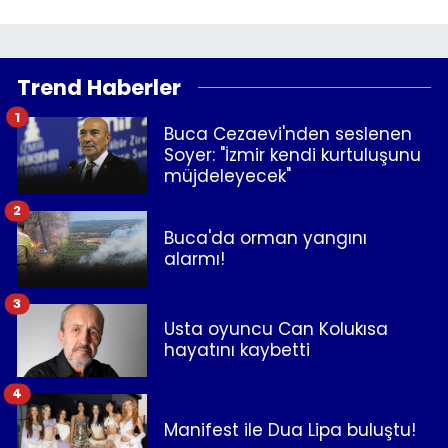
Trend Haberler
1
Buca Cezaevi'nden seslenen
Soyer: "İzmir kendi kurtuluşunu
müjdeleyecek"
2
Buca'da orman yangını
alarmı!
3
Usta oyuncu Can Kolukısa
hayatını kaybetti
4
Manifest ile Dua Lipa buluştu!