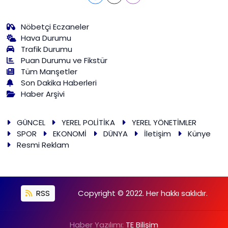
Nöbetçi Eczaneler
Hava Durumu
Trafik Durumu
Puan Durumu ve Fikstür
Tüm Manşetler
Son Dakika Haberleri
Haber Arşivi
GÜNCEL
YEREL POLİTİKA
YEREL YÖNETİMLER
SPOR
EKONOMİ
DÜNYA
İletişim
Künye
Resmi Reklam
RSS
Copyright © 2022. Her hakkı saklıdır.
Haber Yazılımı:
TE Bilişim