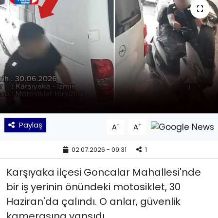
KÜLTÜR SANAT
MAGAZİN
POLİTİKA
SAĞLIK
Siyaset
Paylaş
-
+
A
A
SPOR
02.07.2026 - 09:31
1
TEKNOLOJİ
Karşıyaka ilçesi Goncalar Mahallesi'nde
bir iş yerinin önündeki motosiklet, 30
Yaşam
Haziran'da çalındı. O anlar, güvenlik
kamerasına yansıdı.
YEREL POLİTİKA