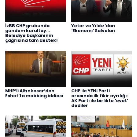
İzBB CHP grubunda
Yeter ve Yıldız’dan
gündem kurultay...
‘Ekonomi’ Salvoları
Belediye başkanının
çağrısına tam destek!
MHP’li Altınkeser’den
CHP ile YENİ Parti
Eshot’ta mobbing iddiası
arasında ilk fikir ayrılığı:
AK Parti ile birlikte ‘evet’
dediler