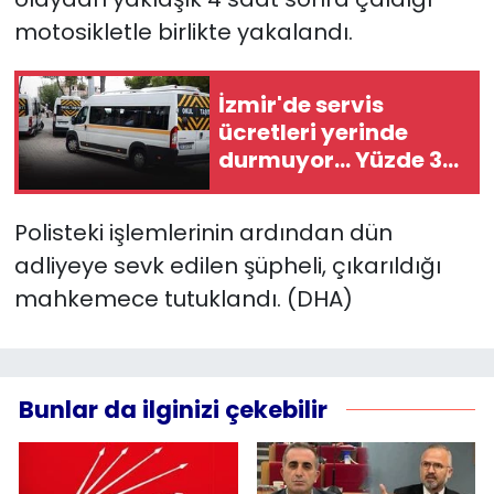
motosikletle birlikte yakalandı.
İzmir'de servis
ücretleri yerinde
durmuyor... Yüzde 35
zam!
Polisteki işlemlerinin ardından dün
adliyeye sevk edilen şüpheli, çıkarıldığı
mahkemece tutuklandı. (DHA)
Bunlar da ilginizi çekebilir