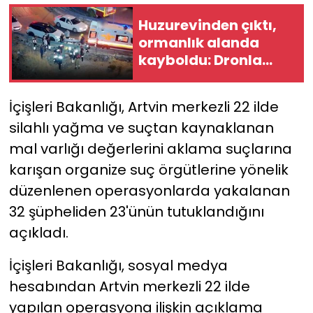
Huzurevinden çıktı,
YEREL YÖNETİMLER
ormanlık alanda
kayboldu: Dronla
Yurt
bulundu
İçişleri Bakanlığı, Artvin merkezli 22 ilde
silahlı yağma ve suçtan kaynaklanan
mal varlığı değerlerini aklama suçlarına
karışan organize suç örgütlerine yönelik
düzenlenen operasyonlarda yakalanan
32 şüpheliden 23'ünün tutuklandığını
açıkladı.
İçişleri Bakanlığı, sosyal medya
hesabından Artvin merkezli 22 ilde
yapılan operasyona ilişkin açıklama