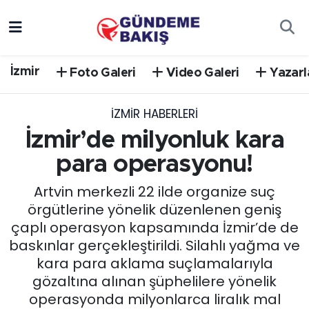
Ankara
Nöbetçi Eczaneler
İzmir
Foto Galeri
Video Galeri
Yazarl
Bilim Teknoloji
Hava Durumu
İZMIR HABERLERI
DÜNYA
Trafik Durumu
İzmir’de milyonluk kara
EGE
Süper Lig Puan Durumu ve Fikstür
para operasyonu!
Artvin merkezli 22 ilde organize suç
EĞİTİM
Tüm Manşetler
örgütlerine yönelik düzenlenen geniş
çaplı operasyon kapsamında İzmir’de de
EKONOMİ
Son Dakika Haberleri
baskınlar gerçekleştirildi. Silahlı yağma ve
kara para aklama suçlamalarıyla
English News
Haber Arşivi
gözaltına alınan şüphelilere yönelik
operasyonda milyonlarca liralık mal
GÜNCEL