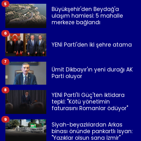
5
Büyükşehir'den Beydağ'a
ulaşım hamlesi: 5 mahalle
merkeze bağlandı
6
YENİ Parti'den iki şehre atama
7
Ümit Dikbayır'ın yeni durağı AK
Parti oluyor
8
YENİ Parti'li Güç'ten iktidara
tepki: "Kötü yönetimin
faturasını Romanlar ödüyor"
9
Siyah-beyazlılardan Arkas
binası önünde pankartlı isyan:
"Yazıklar olsun sana İzmir"