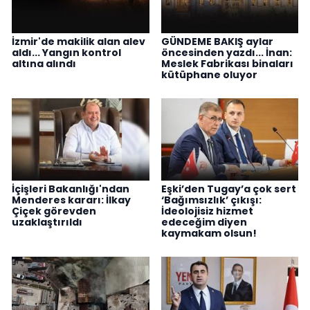
İzmir'de makilik alan alev
GÜNDEME BAKIŞ aylar
aldı... Yangın kontrol
öncesinden yazdı... İnan:
altına alındı
Meslek Fabrikası binaları
kütüphane oluyor
İçişleri Bakanlığı'ndan
Eşki’den Tugay’a çok sert
Menderes kararı: İlkay
‘Bağımsızlık’ çıkışı:
Çiçek görevden
İdeolojisiz hizmet
uzaklaştırıldı
edeceğim diyen
kaymakam olsun!