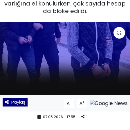
varlığına el konulurken, çok sayıda hesap
da bloke edildi.
KÜLTÜR SANAT
MAGAZİN
POLİTİKA
SAĞLIK
Siyaset
SPOR
TEKNOLOJİ
Paylaş
-
+
A
A
Yaşam
07.05.2026 - 17:55
1
YEREL POLİTİKA