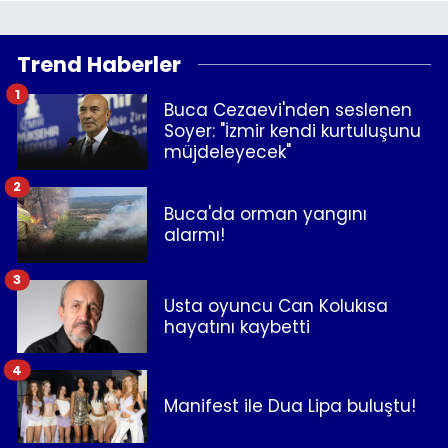
Trend Haberler
1
Buca Cezaevi'nden seslenen
Soyer: "İzmir kendi kurtuluşunu
müjdeleyecek"
2
Buca'da orman yangını
alarmı!
3
Usta oyuncu Can Kolukısa
hayatını kaybetti
4
Manifest ile Dua Lipa buluştu!