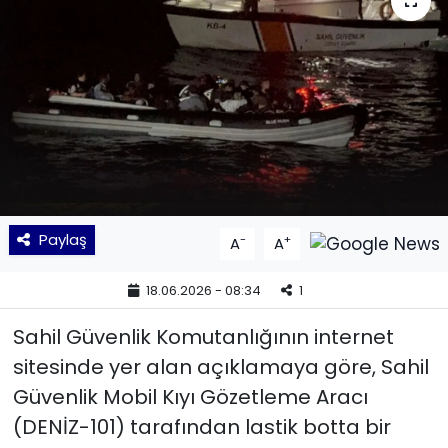
KÜLTÜR SANAT
MAGAZİN
POLİTİKA
SAĞLIK
Siyaset
Paylaş
-
+
A
A
SPOR
18.06.2026 - 08:34
1
Sahil Güvenlik Komutanlığının internet
TEKNOLOJİ
sitesinde yer alan açıklamaya göre, Sahil
Yaşam
Güvenlik Mobil Kıyı Gözetleme Aracı
(DENİZ-101) tarafından lastik botta bir
YEREL POLİTİKA