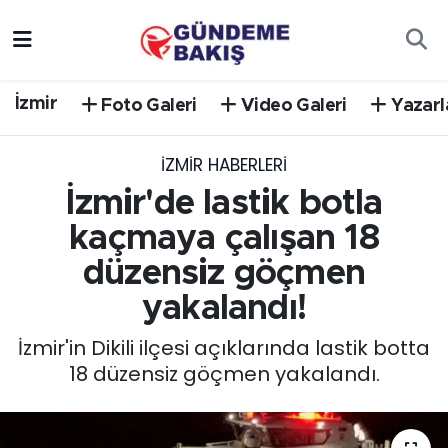
Ankara
Nöbetçi Eczaneler
İzmir
Foto Galeri
Video Galeri
Yazarl
Bilim Teknoloji
Hava Durumu
İZMIR HABERLERI
DÜNYA
Trafik Durumu
İzmir'de lastik botla
EGE
Süper Lig Puan Durumu ve Fikstür
kaçmaya çalışan 18
düzensiz göçmen
EĞİTİM
Tüm Manşetler
yakalandı!
EKONOMİ
Son Dakika Haberleri
İzmir'in Dikili ilçesi açıklarında lastik botta
18 düzensiz göçmen yakalandı.
English News
Haber Arşivi
GÜNCEL