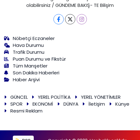
olabilirsiniz / GÜNDEME BAKIŞ- TE Bilişim
Nöbetçi Eczaneler
Hava Durumu
Trafik Durumu
Puan Durumu ve Fikstür
Tüm Manşetler
Son Dakika Haberleri
Haber Arşivi
GÜNCEL
YEREL POLİTİKA
YEREL YÖNETİMLER
SPOR
EKONOMİ
DÜNYA
İletişim
Künye
Resmi Reklam