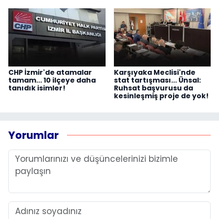
CHP İzmir'de atamalar
Karşıyaka Meclisi'nde
tamam... 10 ilçeye daha
stat tartışması... Ünsal:
tanıdık isimler!
Ruhsat başvurusu da
kesinleşmiş proje de yok!
Yorumlar