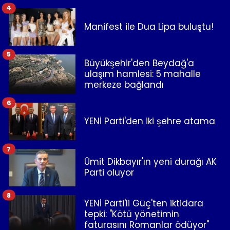
4
Manifest ile Dua Lipa buluştu!
5
Büyükşehir'den Beydağ'a
ulaşım hamlesi: 5 mahalle
merkeze bağlandı
6
YENİ Parti'den iki şehre atama
7
Ümit Dikbayır'ın yeni durağı AK
Parti oluyor
8
YENİ Parti'li Güç'ten iktidara
tepki: "Kötü yönetimin
faturasını Romanlar ödüyor"