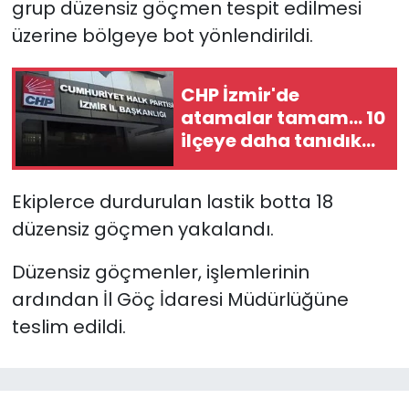
grup düzensiz göçmen tespit edilmesi
üzerine bölgeye bot yönlendirildi.
YEREL YÖNETİMLER
Yurt
CHP İzmir'de
atamalar tamam... 10
ilçeye daha tanıdık
isimler!
Ekiplerce durdurulan lastik botta 18
düzensiz göçmen yakalandı.
Düzensiz göçmenler, işlemlerinin
ardından İl Göç İdaresi Müdürlüğüne
teslim edildi.