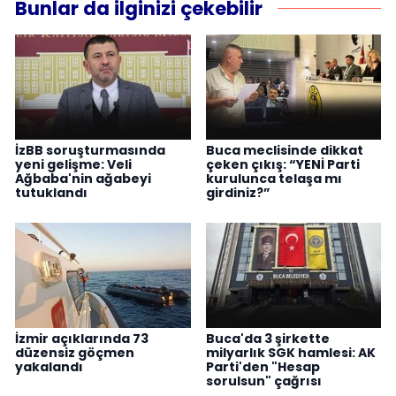
Bunlar da ilginizi çekebilir
İzBB soruşturmasında
Buca meclisinde dikkat
yeni gelişme: Veli
çeken çıkış: “YENİ Parti
Ağbaba'nin ağabeyi
kurulunca telaşa mı
tutuklandı
girdiniz?”
İzmir açıklarında 73
Buca'da 3 şirkette
düzensiz göçmen
milyarlık SGK hamlesi: AK
yakalandı
Parti'den "Hesap
sorulsun" çağrısı