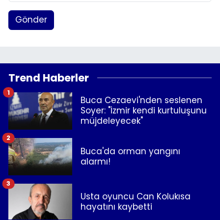
Gönder
Trend Haberler
1
Buca Cezaevi'nden seslenen
Soyer: "İzmir kendi kurtuluşunu
müjdeleyecek"
2
Buca'da orman yangını
alarmı!
3
Usta oyuncu Can Kolukısa
hayatını kaybetti