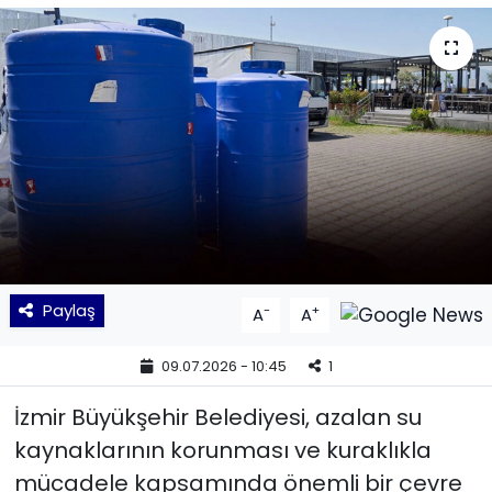
KÜLTÜR SANAT
MAGAZİN
POLİTİKA
SAĞLIK
Siyaset
Paylaş
-
+
A
A
SPOR
09.07.2026 - 10:45
1
TEKNOLOJİ
İzmir Büyükşehir Belediyesi, azalan su
Yaşam
kaynaklarının korunması ve kuraklıkla
mücadele kapsamında önemli bir çevre
YEREL POLİTİKA