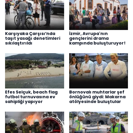
Karşıyaka Çarşısı’nda
İzmir, Avrupa'nın
taşıt yasağı denetimleri
gençlerini drama
sıkılaştırıldı
kampında buluşturuyor!
Efes Selçuk, beach flag
Bornovalı muhtarlar şef
futbol turnuvasına ev
önlüğünü giydi: Makarna
sahipliği yapıyor
atölyesinde buluştular