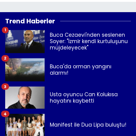
Trend Haberler
1
Buca Cezaevi'nden seslenen
Soyer: "İzmir kendi kurtuluşunu
müjdeleyecek"
2
Buca'da orman yangını
alarmı!
3
Usta oyuncu Can Kolukısa
hayatını kaybetti
4
Manifest ile Dua Lipa buluştu!