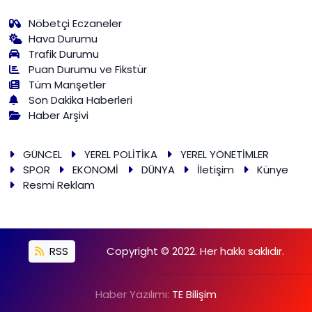
Nöbetçi Eczaneler
Hava Durumu
Trafik Durumu
Puan Durumu ve Fikstür
Tüm Manşetler
Son Dakika Haberleri
Haber Arşivi
GÜNCEL
YEREL POLİTİKA
YEREL YÖNETİMLER
SPOR
EKONOMİ
DÜNYA
İletişim
Künye
Resmi Reklam
RSS
Copyright © 2022. Her hakkı saklıdır.
Haber Yazılımı:
TE Bilişim