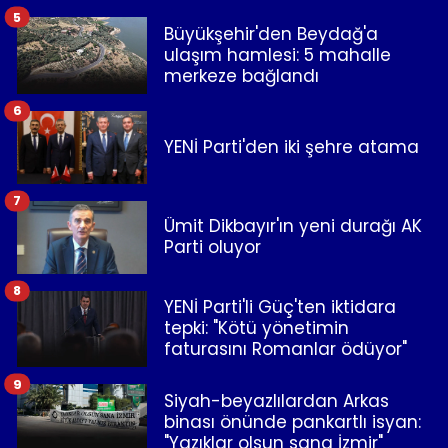
5
Büyükşehir'den Beydağ'a
ulaşım hamlesi: 5 mahalle
merkeze bağlandı
6
YENİ Parti'den iki şehre atama
7
Ümit Dikbayır'ın yeni durağı AK
Parti oluyor
8
YENİ Parti'li Güç'ten iktidara
tepki: "Kötü yönetimin
faturasını Romanlar ödüyor"
9
Siyah-beyazlılardan Arkas
binası önünde pankartlı isyan:
"Yazıklar olsun sana İzmir"