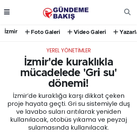
Ankara
Nöbetçi Eczaneler
İzmir
Foto Galeri
Video Galeri
Yazarl
Bilim Teknoloji
Hava Durumu
YEREL YÖNETİMLER
DÜNYA
Trafik Durumu
İzmir'de kuraklıkla
EGE
Süper Lig Puan Durumu ve Fikstür
mücadelede 'Gri su'
dönemi!
EĞİTİM
Tüm Manşetler
İzmir’de kuraklığa karşı dikkat çeken
EKONOMİ
Son Dakika Haberleri
proje hayata geçti. Gri su sistemiyle duş
ve lavabo suları arıtılarak yeniden
English News
Haber Arşivi
kullanılacak, otobüs yıkama ve peyzaj
sulamasında kullanılacak.
GÜNCEL