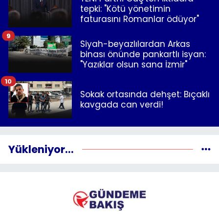
tepki: "Kötü yönetimin
faturasını Romanlar ödüyor"
9
Siyah-beyazlılardan Arkas
binası önünde pankartlı isyan:
"Yazıklar olsun sana İzmir"
10
Sokak ortasında dehşet: Bıçaklı
kavgada can verdi!
Yükleniyor...