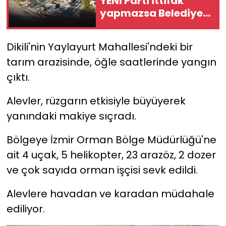
YENİ Parti ittifak
yapmazsa Belediye
YEREL YÖNETİMLER
AK Parti'ye geçebilir!
Dikili'nin Yaylayurt Mahallesi'ndeki bir
Yurt
tarım arazisinde, öğle saatlerinde yangın
çıktı.
Alevler, rüzgarın etkisiyle büyüyerek
yanındaki makiye sıçradı.
Bölgeye İzmir Orman Bölge Müdürlüğü'ne
ait 4 uçak, 5 helikopter, 23 arazöz, 2 dozer
ve çok sayıda orman işçisi sevk edildi.
Alevlere havadan ve karadan müdahale
ediliyor.