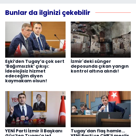
Bunlar da ilginizi çekebilir
Eşki’den Tugay’a çok sert
İzmir'deki sünger
‘Bağımsızlık’ çıkışı:
deposunda çıkan yangın
İdeolojisiz hizmet
kontrol altına alındı!
edeceğim diyen
kaymakam olsun!
YENİ Parti İzmir İl Başkanı
Tugay'dan flaş hamle...
Güç’ten Tugay’a jet
YENİ Parti ve CHP'li meclis