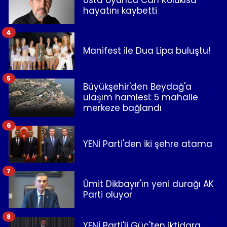
hayatını kaybetti
4
Manifest ile Dua Lipa buluştu!
5
Büyükşehir'den Beydağ'a
ulaşım hamlesi: 5 mahalle
merkeze bağlandı
6
YENİ Parti'den iki şehre atama
7
Ümit Dikbayır'ın yeni durağı AK
Parti oluyor
8
YENİ Parti'li Güç'ten iktidara