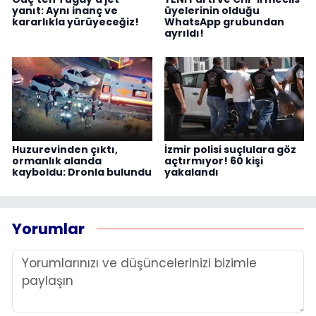
yanıt: Aynı inanç ve
üyelerinin olduğu
kararlıkla yürüyeceğiz!
WhatsApp grubundan
ayrıldı!
Huzurevinden çıktı,
İzmir polisi suçlulara göz
ormanlık alanda
açtırmıyor! 60 kişi
kayboldu: Dronla bulundu
yakalandı
Yorumlar