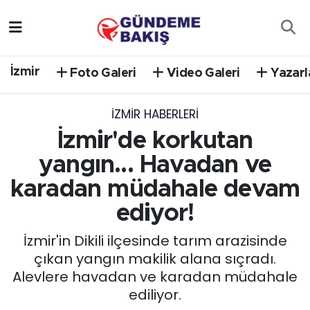
Ankara
Nöbetçi Eczaneler
İzmir
Foto Galeri
Video Galeri
Yazarl
Bilim Teknoloji
Hava Durumu
İZMIR HABERLERI
DÜNYA
Trafik Durumu
İzmir'de korkutan
EGE
Süper Lig Puan Durumu ve Fikstür
yangın... Havadan ve
karadan müdahale devam
EĞİTİM
Tüm Manşetler
ediyor!
EKONOMİ
Son Dakika Haberleri
İzmir'in Dikili ilçesinde tarım arazisinde
çıkan yangın makilik alana sıçradı.
English News
Haber Arşivi
Alevlere havadan ve karadan müdahale
ediliyor.
GÜNCEL