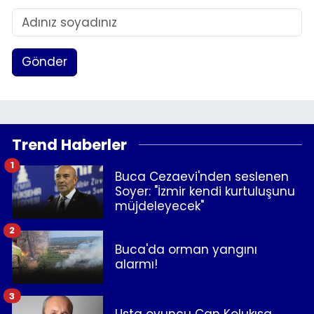
Gönder
Trend Haberler
1
Buca Cezaevi'nden seslenen
Soyer: "İzmir kendi kurtuluşunu
müjdeleyecek"
2
Buca'da orman yangını
alarmı!
3
Usta oyuncu Can Kolukısa