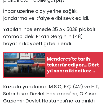
İhbar üzerine olay yerine sağlık,
YEREL YÖNETİMLER
jandarma ve itfaiye ekibi sevk edildi.
Yurt
Yapılan incelemede 35 AK 5038 plakalı
otomobildeki Erkan Gergin'in (48)
hayatını kaybettiği belirlendi.
Menderes'te tarih
tekerrür ediyor... Dört
yıl sonra ikinci kez
başkanvekili
seçilecek!
Kazada yaralanan M.S.C, F.Ç. (42) ve H.T,
Seferihisar Devlet Hastanesi'ne, O.K. ise
Gaziemir Devlet Hastanesi'ne kaldırıldı.