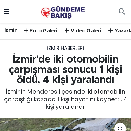
Ankara
Nöbetçi Eczaneler
İzmir
Foto Galeri
Video Galeri
Yazarl
Bilim Teknoloji
Hava Durumu
İZMIR HABERLERI
DÜNYA
Trafik Durumu
İzmir'de iki otomobilin
EGE
Süper Lig Puan Durumu ve Fikstür
çarpışması sonucu 1 kişi
öldü, 4 kişi yaralandı
EĞİTİM
Tüm Manşetler
İzmir'in Menderes ilçesinde iki otomobilin
EKONOMİ
Son Dakika Haberleri
çarpıştığı kazada 1 kişi hayatını kaybetti, 4
kişi yaralandı.
English News
Haber Arşivi
GÜNCEL