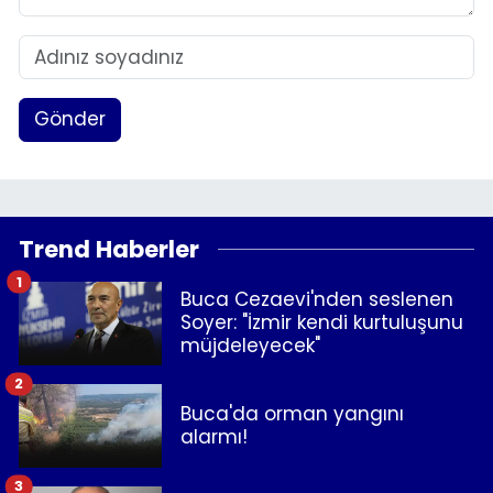
Gönder
Trend Haberler
1
Buca Cezaevi'nden seslenen
Soyer: "İzmir kendi kurtuluşunu
müjdeleyecek"
2
Buca'da orman yangını
alarmı!
3