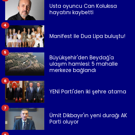
Usta oyuncu Can Kolukısa
hayatını kaybetti
4
Manifest ile Dua Lipa buluştu!
5
Büyükşehir'den Beydağ'a
ulaşım hamlesi: 5 mahalle
merkeze bağlandı
6
YENİ Parti'den iki şehre atama
7
Ümit Dikbayır'ın yeni durağı AK
Parti oluyor
8