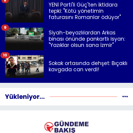
YENİ Parti'li Güç'ten iktidara
tepki: "Kötü yönetimin
faturasını Romanlar ödüyor"
9
Siyah-beyazlılardan Arkas
binası önünde pankartlı isyan:
"Yazıklar olsun sana İzmir"
10
Sokak ortasında dehşet: Bıçaklı
kavgada can verdi!
Yükleniyor...