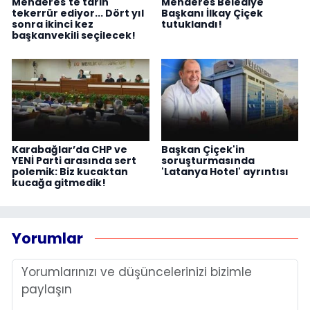
Menderes'te tarih
Menderes Belediye
tekerrür ediyor... Dört yıl
Başkanı İlkay Çiçek
sonra ikinci kez
tutuklandı!
başkanvekili seçilecek!
Karabağlar’da CHP ve
Başkan Çiçek'in
YENİ Parti arasında sert
soruşturmasında
polemik: Biz kucaktan
'Latanya Hotel' ayrıntısı
kucağa gitmedik!
Yorumlar