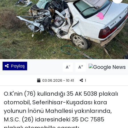
KÜLTÜR SANAT
MAGAZİN
POLİTİKA
SAĞLIK
Paylaş
-
+
A
A
Siyaset
03.06.2026 - 10:41
1
SPOR
O.K'nin (76) kullandığı 35 AK 5038 plakalı
TEKNOLOJİ
otomobil, Seferihisar-Kuşadası kara
yolunun İnönü Mahallesi yakınlarında,
Yaşam
M.S.C. (26) idaresindeki 35 DC 7585
YEREL POLİTİKA
plakalı otomobille çarpıştı.