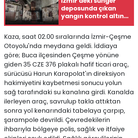
İzmir'deki sünger
deposunda çıkan
YEREL YÖNETİMLER
yangın kontrol altına
alındı!
Yurt
Kaza, saat 02.00 sıralarında İzmir-Çeşme
Otoyolu'nda meydana geldi. İddiaya
göre; Buca ilçesinden Çeşme yönüne
giden 35 CZE 376 plakalı hafif ticari araç,
sürücüsü Harun Karapolat'ın direksiyon
hakimiyetini kaybetmesi sonucu yolun
sağ tarafındaki su kanalına girdi. Kanalda
ilerleyen araç, savrulup takla attıktan
sonra yol kenarındaki tabelaya çarpıp,
şarampole devrildi. Çevredekilerin
ihbarıyla bölgeye polis, sağlık ve itfaiye