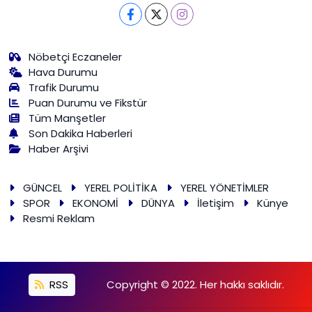
Nöbetçi Eczaneler
Hava Durumu
Trafik Durumu
Puan Durumu ve Fikstür
Tüm Manşetler
Son Dakika Haberleri
Haber Arşivi
GÜNCEL
YEREL POLİTİKA
YEREL YÖNETİMLER
SPOR
EKONOMİ
DÜNYA
İletişim
Künye
Resmi Reklam
RSS
Copyright © 2022. Her hakkı saklıdır.