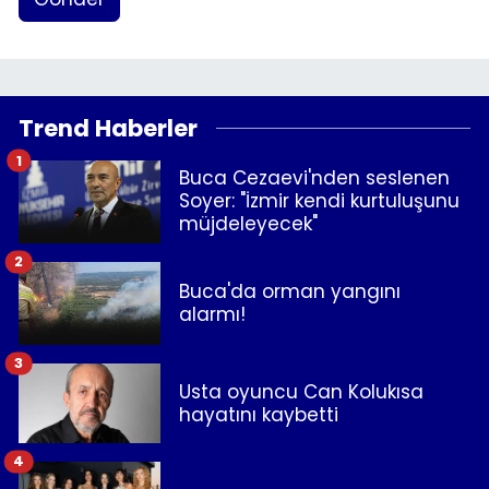
Trend Haberler
1
Buca Cezaevi'nden seslenen
Soyer: "İzmir kendi kurtuluşunu
müjdeleyecek"
2
Buca'da orman yangını
alarmı!
3
Usta oyuncu Can Kolukısa
hayatını kaybetti
4