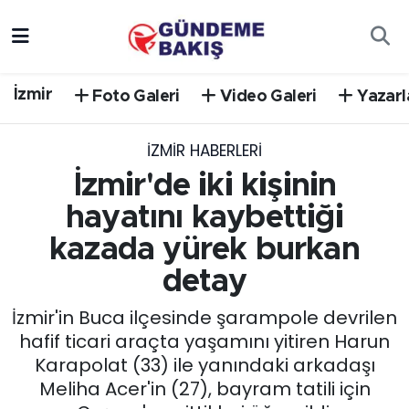
Ankara
Nöbetçi Eczaneler
İzmir
Foto Galeri
Video Galeri
Yazarl
Bilim Teknoloji
Hava Durumu
İZMIR HABERLERI
DÜNYA
Trafik Durumu
İzmir'de iki kişinin
EGE
Süper Lig Puan Durumu ve Fikstür
hayatını kaybettiği
kazada yürek burkan
EĞİTİM
Tüm Manşetler
detay
EKONOMİ
Son Dakika Haberleri
İzmir'in Buca ilçesinde şarampole devrilen
hafif ticari araçta yaşamını yitiren Harun
English News
Haber Arşivi
Karapolat (33) ile yanındaki arkadaşı
Meliha Acer'in (27), bayram tatili için
GÜNCEL