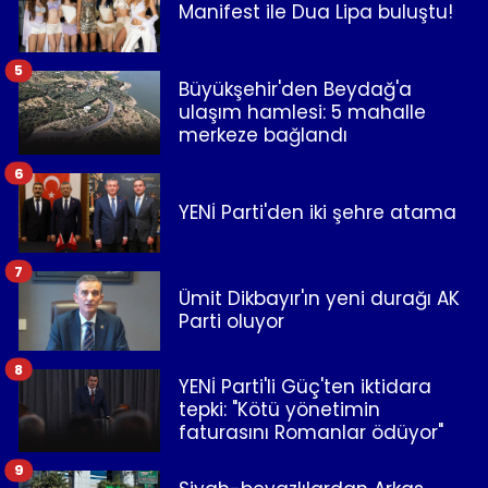
Manifest ile Dua Lipa buluştu!
5
Büyükşehir'den Beydağ'a
ulaşım hamlesi: 5 mahalle
merkeze bağlandı
6
YENİ Parti'den iki şehre atama
7
Ümit Dikbayır'ın yeni durağı AK
Parti oluyor
8
YENİ Parti'li Güç'ten iktidara
tepki: "Kötü yönetimin
faturasını Romanlar ödüyor"
9