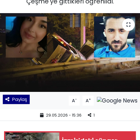
Çeşme'ye gittikleri öğrenildi.
KÜLTÜR SANAT
MAGAZİN
POLİTİKA
SAĞLIK
Siyaset
SPOR
Paylaş
-
+
A
A
TEKNOLOJİ
29.05.2026 - 15:36
1
Yaşam
YEREL POLİTİKA