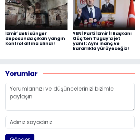
İzmir'deki sünger
YENİ Parti İzmir İl Başkanı
deposunda çıkan yangın
Güç’ten Tugay’a jet
kontrol altına alındı!
yanıt: Aynı inanç ve
kararlıkla yürüyeceğiz!
Yorumlar
Gönder