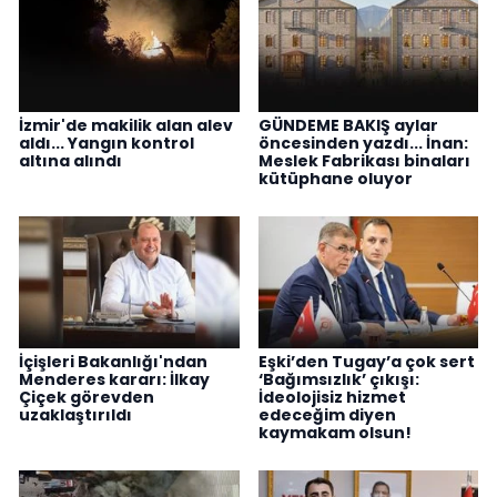
İzmir'de makilik alan alev
GÜNDEME BAKIŞ aylar
aldı... Yangın kontrol
öncesinden yazdı... İnan:
altına alındı
Meslek Fabrikası binaları
kütüphane oluyor
İçişleri Bakanlığı'ndan
Eşki’den Tugay’a çok sert
Menderes kararı: İlkay
‘Bağımsızlık’ çıkışı:
Çiçek görevden
İdeolojisiz hizmet
uzaklaştırıldı
edeceğim diyen
kaymakam olsun!