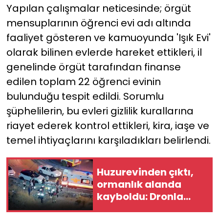
Yapılan çalışmalar neticesinde; örgüt
mensuplarının öğrenci evi adı altında
YEREL YÖNETİMLER
faaliyet gösteren ve kamuoyunda 'Işık Evi'
Yurt
olarak bilinen evlerde hareket ettikleri, il
genelinde örgüt tarafından finanse
edilen toplam 22 öğrenci evinin
bulunduğu tespit edildi. Sorumlu
şüphelilerin, bu evleri gizlilik kurallarına
riayet ederek kontrol ettikleri, kira, iaşe ve
temel ihtiyaçlarını karşıladıkları belirlendi.
Huzurevinden çıktı,
ormanlık alanda
kayboldu: Dronla
bulundu