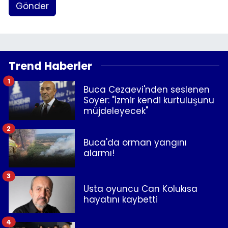
Gönder
Trend Haberler
1
Buca Cezaevi'nden seslenen
Soyer: "İzmir kendi kurtuluşunu
müjdeleyecek"
2
Buca'da orman yangını
alarmı!
3
Usta oyuncu Can Kolukısa
hayatını kaybetti
4