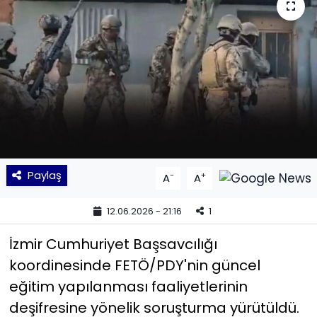
KÜLTÜR SANAT
MAGAZİN
POLİTİKA
SAĞLIK
Siyaset
Paylaş
-
+
A
A
SPOR
12.06.2026 - 21:16
1
TEKNOLOJİ
İzmir Cumhuriyet Başsavcılığı
koordinesinde FETÖ/PDY'nin güncel
Yaşam
eğitim yapılanması faaliyetlerinin
deşifresine yönelik soruşturma yürütüldü.
YEREL POLİTİKA