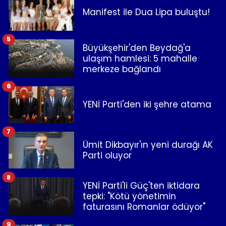
Manifest ile Dua Lipa buluştu!
5
Büyükşehir'den Beydağ'a
ulaşım hamlesi: 5 mahalle
merkeze bağlandı
6
YENİ Parti'den iki şehre atama
7
Ümit Dikbayır'ın yeni durağı AK
Parti oluyor
8
YENİ Parti'li Güç'ten iktidara
tepki: "Kötü yönetimin
faturasını Romanlar ödüyor"
9