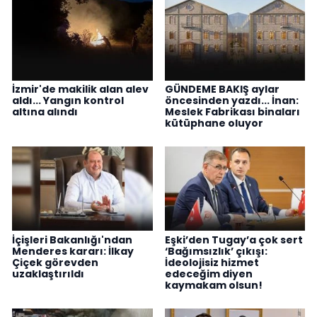
İzmir'de makilik alan alev
GÜNDEME BAKIŞ aylar
aldı... Yangın kontrol
öncesinden yazdı... İnan:
altına alındı
Meslek Fabrikası binaları
kütüphane oluyor
İçişleri Bakanlığı'ndan
Eşki’den Tugay’a çok sert
Menderes kararı: İlkay
‘Bağımsızlık’ çıkışı:
Çiçek görevden
İdeolojisiz hizmet
uzaklaştırıldı
edeceğim diyen
kaymakam olsun!