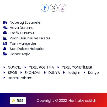
Nöbetçi Eczaneler
Hava Durumu
Trafik Durumu
Puan Durumu ve Fikstür
Tüm Manşetler
Son Dakika Haberleri
Haber Arşivi
GÜNCEL
YEREL POLİTİKA
YEREL YÖNETİMLER
SPOR
EKONOMİ
DÜNYA
İletişim
Künye
Resmi Reklam
RSS
Copyright © 2022. Her hakkı saklıdır.