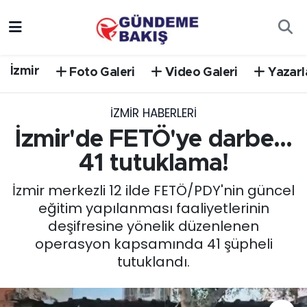
Ankara
Nöbetçi Eczaneler
İzmir
Foto Galeri
Video Galeri
Yazarl
Bilim Teknoloji
Hava Durumu
İZMIR HABERLERI
DÜNYA
Trafik Durumu
İzmir'de FETÖ'ye darbe...
EGE
Süper Lig Puan Durumu ve Fikstür
41 tutuklama!
İzmir merkezli 12 ilde FETÖ/PDY'nin güncel
EĞİTİM
Tüm Manşetler
eğitim yapılanması faaliyetlerinin
deşifresine yönelik düzenlenen
EKONOMİ
Son Dakika Haberleri
operasyon kapsamında 41 şüpheli
tutuklandı.
English News
Haber Arşivi
GÜNCEL