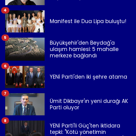
4
Manifest ile Dua Lipa buluştu!
5
Büyükşehir'den Beydağ'a
ulaşım hamlesi: 5 mahalle
merkeze bağlandı
6
YENİ Parti'den iki şehre atama
7
Ümit Dikbayır'ın yeni durağı AK
Parti oluyor
8
YENİ Parti'li Güç'ten iktidara
tepki: "Kötü yönetimin