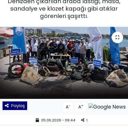
Denizden çıkarılan araba lastiği, masa,
sandalye ve klozet kapağı gibi atıklar
KÜLTÜR SANAT
görenleri şaşırttı.
MAGAZİN
POLİTİKA
SAĞLIK
Siyaset
SPOR
TEKNOLOJİ
Paylaş
-
+
A
A
Yaşam
05.06.2026 - 09:44
1
YEREL POLİTİKA