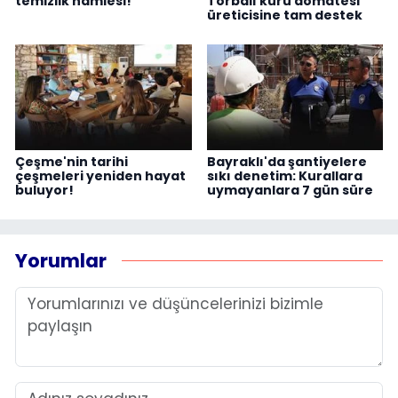
temizlik hamlesi!
Torbalı kuru domatesi
üreticisine tam destek
Çeşme'nin tarihi
Bayraklı'da şantiyelere
çeşmeleri yeniden hayat
sıkı denetim: Kurallara
buluyor!
uymayanlara 7 gün süre
Yorumlar