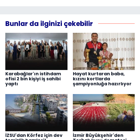
Bunlar da ilginizi çekebilir
Karabağlar'ın istihdam
Hayat kurtaran baba,
ofisi 2 bin kişiyi iş sahibi
kızını kortlarda
yaptı
şampiyonluğa hazırlıyor
İZSU'dan Körfez için dev
İzmir Büyükşehir'den