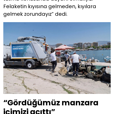
Felaketin kıyısına gelmeden, kıyılara
gelmek zorundayız” dedi.
“Gördüğümüz manzara
içimizi acıttı”