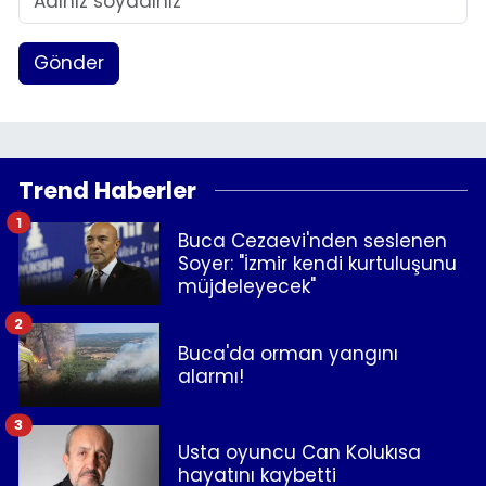
Gönder
Trend Haberler
1
Buca Cezaevi'nden seslenen
Soyer: "İzmir kendi kurtuluşunu
müjdeleyecek"
2
Buca'da orman yangını
alarmı!
3
Usta oyuncu Can Kolukısa
hayatını kaybetti