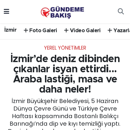
Ankara
Nöbetçi Eczaneler
İzmir
Foto Galeri
Video Galeri
Yazarl
Bilim Teknoloji
Hava Durumu
YEREL YÖNETİMLER
DÜNYA
Trafik Durumu
İzmir’de deniz dibinden
EGE
Süper Lig Puan Durumu ve Fikstür
çıkanlar isyan ettirdi...
Araba lastiği, masa ve
EĞİTİM
Tüm Manşetler
daha neler!
EKONOMİ
Son Dakika Haberleri
İzmir Büyükşehir Belediyesi, 5 Haziran
Dünya Çevre Günü ve Türkiye Çevre
English News
Haber Arşivi
Haftası kapsamında Bostanlı Balıkçı
Barınağı’nda dip ve kıyı temizliği yaptı.
GÜNCEL