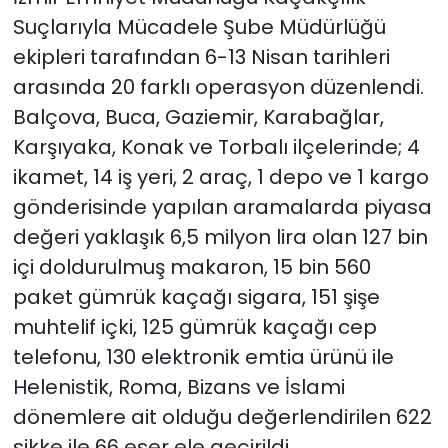
Suçlarıyla Mücadele Şube Müdürlüğü
YEREL YÖNETİMLER
ekipleri tarafından 6-13 Nisan tarihleri
arasında 20 farklı operasyon düzenlendi.
Yurt
Balçova, Buca, Gaziemir, Karabağlar,
Karşıyaka, Konak ve Torbalı ilçelerinde; 4
ikamet, 14 iş yeri, 2 araç, 1 depo ve 1 kargo
gönderisinde yapılan aramalarda piyasa
değeri yaklaşık 6,5 milyon lira olan 127 bin
içi doldurulmuş makaron, 15 bin 560
paket gümrük kaçağı sigara, 151 şişe
muhtelif içki, 125 gümrük kaçağı cep
telefonu, 130 elektronik emtia ürünü ile
Helenistik, Roma, Bizans ve İslami
dönemlere ait olduğu değerlendirilen 622
sikke ile 66 eser ele geçirildi.