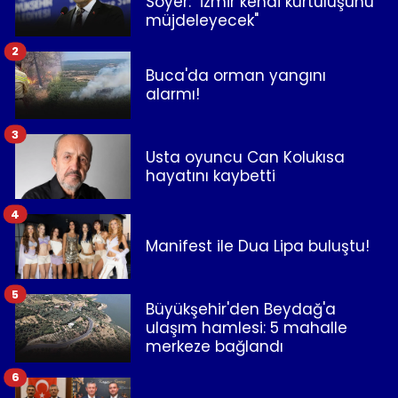
Soyer: "İzmir kendi kurtuluşunu
müjdeleyecek"
2
Buca'da orman yangını
alarmı!
3
Usta oyuncu Can Kolukısa
hayatını kaybetti
4
Manifest ile Dua Lipa buluştu!
5
Büyükşehir'den Beydağ'a
ulaşım hamlesi: 5 mahalle
merkeze bağlandı
6