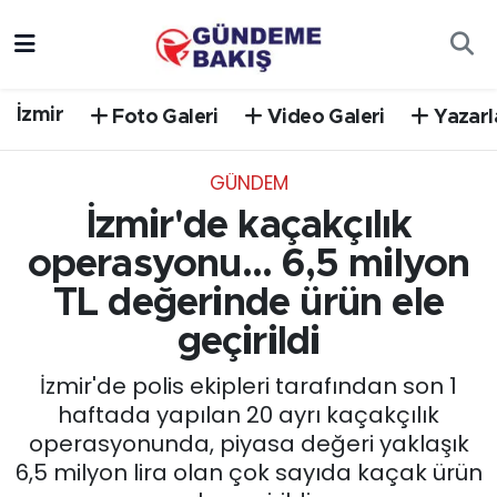
Ankara
Nöbetçi Eczaneler
İzmir
Foto Galeri
Video Galeri
Yazarl
Bilim Teknoloji
Hava Durumu
GÜNDEM
DÜNYA
Trafik Durumu
İzmir'de kaçakçılık
EGE
Süper Lig Puan Durumu ve Fikstür
operasyonu... 6,5 milyon
TL değerinde ürün ele
EĞİTİM
Tüm Manşetler
geçirildi
EKONOMİ
Son Dakika Haberleri
İzmir'de polis ekipleri tarafından son 1
haftada yapılan 20 ayrı kaçakçılık
English News
Haber Arşivi
operasyonunda, piyasa değeri yaklaşık
6,5 milyon lira olan çok sayıda kaçak ürün
GÜNCEL