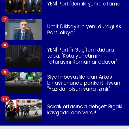
YENİ Parti'den iki şehre atama
7
Ümit Dikbayır'ın yeni durağı AK
Parti oluyor
8
YENİ Parti'li Güç'ten iktidara
tepki: "Kötü yönetimin
faturasını Romanlar ödüyor"
9
Siyah-beyazlılardan Arkas
binası önünde pankartlı isyan:
"Yazıklar olsun sana İzmir"
10
Sokak ortasında dehşet: Bıçaklı
kavgada can verdi!