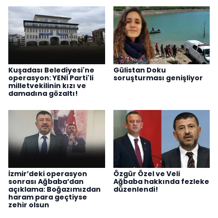
Kuşadası Belediyesi'ne
Gülistan Doku
operasyon: YENİ Parti'li
soruşturması genişliyor
milletvekilinin kızı ve
damadına gözaltı!
İzmir’deki operasyon
Özgür Özel ve Veli
sonrası Ağbaba’dan
Ağbaba hakkında fezleke
açıklama: Boğazımızdan
düzenlendi!
haram para geçtiyse
zehir olsun