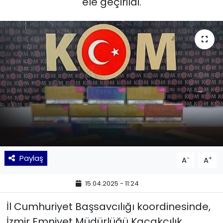
ele geçirildi.
KÜLTÜR SANAT
MAGAZİN
POLİTİKA
SAĞLIK
Siyaset
SPOR
Paylaş
-
+
A
A
TEKNOLOJİ
15.04.2025 - 11:24
Yaşam
İl Cumhuriyet Başsavcılığı koordinesinde,
İzmir Emniyet Müdürlüğü Kaçakçılık
YEREL POLİTİKA