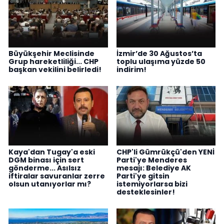
Büyükşehir Meclisinde
İzmir’de 30 Ağustos’ta
Grup hareketliliği... CHP
toplu ulaşıma yüzde 50
başkan vekilini belirledi!
indirim!
Kaya'dan Tugay'a eski
CHP'li Gümrükçü'den YENİ
DGM binası için sert
Parti'ye Menderes
gönderme... Asılsız
mesajı: Belediye AK
iftiralar savuranlar zerre
Parti'ye gitsin
olsun utanıyorlar mı?
istemiyorlarsa bizi
desteklesinler!