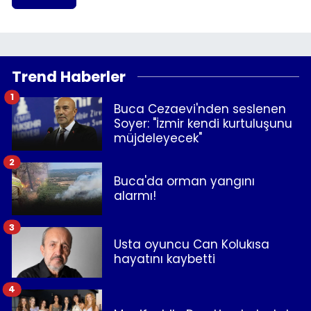
Trend Haberler
1
Buca Cezaevi'nden seslenen
Soyer: "İzmir kendi kurtuluşunu
müjdeleyecek"
2
Buca'da orman yangını
alarmı!
3
Usta oyuncu Can Kolukısa
hayatını kaybetti
4