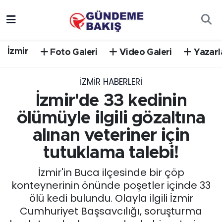
Ankara
Nöbetçi Eczaneler
İzmir
Foto Galeri
Video Galeri
Yazarl
Bilim Teknoloji
Hava Durumu
İZMIR HABERLERI
DÜNYA
Trafik Durumu
İzmir'de 33 kedinin
EGE
Süper Lig Puan Durumu ve Fikstür
ölümüyle ilgili gözaltına
alınan veteriner için
EĞİTİM
Tüm Manşetler
tutuklama talebi!
EKONOMİ
Son Dakika Haberleri
İzmir'in Buca ilçesinde bir çöp
konteynerinin önünde poşetler içinde 33
English News
Haber Arşivi
ölü kedi bulundu. Olayla ilgili İzmir
Cumhuriyet Başsavcılığı, soruşturma
GÜNCEL