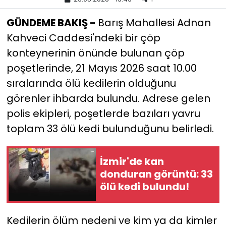
GÜNDEME BAKIŞ -
Barış Mahallesi Adnan
YEREL YÖNETİMLER
Kahveci Caddesi'ndeki bir çöp
Yurt
konteynerinin önünde bulunan çöp
poşetlerinde, 21 Mayıs 2026 saat 10.00
sıralarında ölü kedilerin olduğunu
görenler ihbarda bulundu. Adrese gelen
polis ekipleri, poşetlerde bazıları yavru
toplam 33 ölü kedi bulunduğunu belirledi.
İzmir'de kan
donduran görüntü: 33
ölü kedi bulundu!
Kedilerin ölüm nedeni ve kim ya da kimler