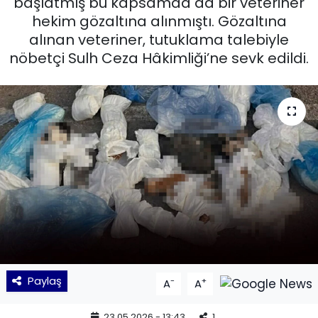
başlatmış bu kapsamda da bir veteriner
hekim gözaltına alınmıştı. Gözaltına
KÜLTÜR SANAT
alınan veteriner, tutuklama talebiyle
nöbetçi Sulh Ceza Hâkimliği’ne sevk edildi.
MAGAZİN
POLİTİKA
SAĞLIK
Siyaset
SPOR
TEKNOLOJİ
Yaşam
Paylaş
-
+
A
A
YEREL POLİTİKA
23.05.2026 - 13:43
1