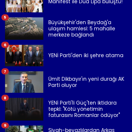
Manifest ile Dua Lipa buluştu!
5
Büyükşehir'den Beydağ'a
ulaşım hamlesi: 5 mahalle
merkeze bağlandı
6
YENİ Parti'den iki şehre atama
7
Ümit Dikbayır'ın yeni durağı AK
Parti oluyor
8
YENİ Parti'li Güç'ten iktidara
tepki: "Kötü yönetimin
faturasını Romanlar ödüyor"
9
Siyah-beyazlılardan Arkas