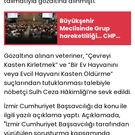
talimatıyla gözaltına alınmıştı.
Büyükşehir
Meclisinde Grup
hareketliliği... CHP
başkan vekilini
belirledi!
Gözaltına alınan veteriner, “Çevreyi
Kasten Kirletmek” ve “Bir Ev Hayvanını
veya Evcil Hayvanı Kasten Öldürme”
suçlarından tutuklanması talebiyle
nöbetçi Sulh Ceza Hâkimliği’ne sevk edildi.
İzmir Cumhuriyet Başsavcılığı da konu ile
ilgili yazılı açıklama yaptı. Açıklamada,
"İzmir Cumhuriyet Başsavcılığı tarafından
yürütülen soruşturma kapsamında