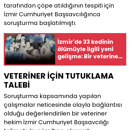
tarafından çöpe atıldığının tespiti için
İzmir Cumhuriyet Başsavcılığınca
soruşturma başlatılmıştı.
İzmir'de 33 kedinin
ölümüyle ilgili yeni
gelişme: Bir veteriner
gözaltına alındı!
VETERİNER İÇİN TUTUKLAMA
TALEBİ
Soruşturma kapsamında yapılan
çalışmalar neticesinde olayla bağlantısı
olduğu değerlendirilen bir veteriner
hekim İzmir Cumhuriyet Başsavcılığı