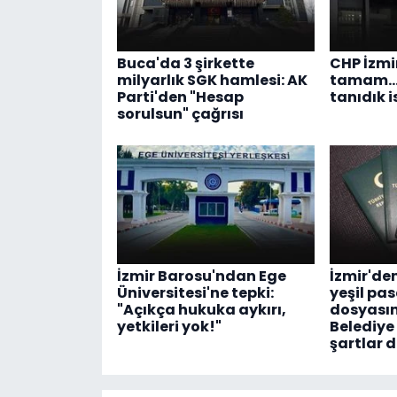
Buca'da 3 şirkette
CHP İzmi
milyarlık SGK hamlesi: AK
tamam...
Parti'den "Hesap
tanıdık i
sorulsun" çağrısı
İzmir Barosu'ndan Ege
İzmir'de
Üniversitesi'ne tepki:
yeşil pa
"Açıkça hukuka aykırı,
dosyasın
yetkileri yok!"
Belediye
şartlar 