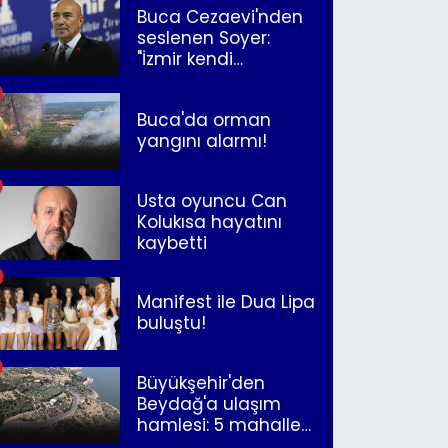
Buca Cezaevi'nden
seslenen Soyer:
"İzmir kendi
kurtuluşunu
müjdeleyecek"
Buca'da orman
yangını alarmı!
Usta oyuncu Can
Kolukısa hayatını
kaybetti
Manifest ile Dua Lipa
buluştu!
Büyükşehir'den
Beydağ'a ulaşım
hamlesi: 5 mahalle
merkeze bağlandı