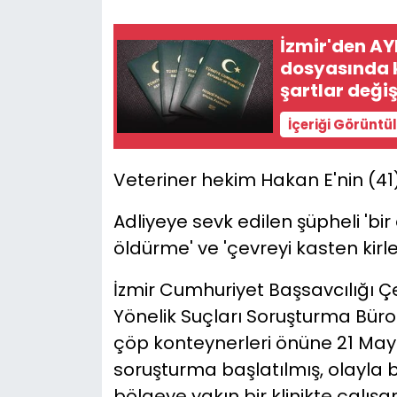
YEREL YÖNETİMLER
İzmir'den AY
dosyasında k
Yurt
şartlar deği
İçeriği Görüntü
Veteriner hekim Hakan E'nin (41
Adliyeye sevk edilen şüpheli 'bi
öldürme' ve 'çevreyi kasten kirl
İzmir Cumhuriyet Başsavcılığı 
Yönelik Suçları Soruşturma Bür
çöp konteynerleri önüne 21 Mayıs
soruşturma başlatılmış, olayla 
bölgeye yakın bir klinikte çalış