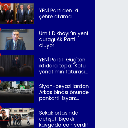
YENİ Parti'den iki
şehre atama
Ümit Dikbayır'ın yeni
durağı AK Parti
oluyor
YENİ Parti'li Güç'ten
iktidara tepki: "Kötü
yönetimin faturasını
Romanlar ödüyor"
Siyah-beyazlılardan
Arkas binası önünde
pankartlı isyan:
"Yazıklar olsun sana
İzmir"
Sokak ortasında
dehşet: Bıçaklı
kavgada can verdi!