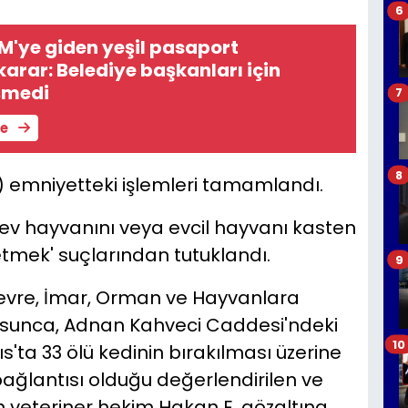
6
M'ye giden yeşil pasaport
arar: Belediye başkanları için
şmedi
7
le
8
) emniyetteki işlemleri tamamlandı.
r ev hayvanını veya evcil hayvanı kasten
etmek' suçlarından tutuklandı.
9
Çevre, İmar, Orman ve Hayvanlara
osunca, Adnan Kahveci Caddesi'ndeki
10
'ta 33 ölü kedinin bırakılması üzerine
bağlantısı olduğu değerlendirilen ve
an veteriner hekim Hakan E. gözaltına