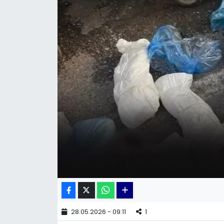
KÜLTÜR SANAT
MAGAZİN
POLİTİKA
SAĞLIK
Siyaset
SPOR
TEKNOLOJİ
Yaşam
28.05.2026 - 09:11
1
YEREL POLİTİKA