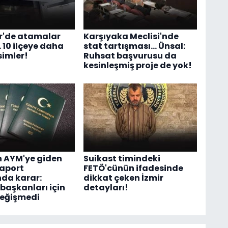
r'de atamalar
Karşıyaka Meclisi'nde
 10 ilçeye daha
stat tartışması... Ünsal:
simler!
Ruhsat başvurusu da
kesinleşmiş proje de yok!
n AYM'ye giden
Suikast timindeki
saport
FETÖ'cünün ifadesinde
da karar:
dikkat çeken İzmir
 başkanları için
detayları!
değişmedi