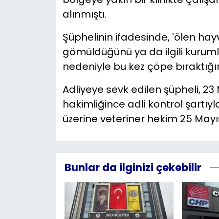
alınmıştı.
Şüphelinin ifadesinde, 'ölen h
gömüldüğünü ya da ilgili kuruml
nedeniyle bu kez çöpe bıraktığını
Adliyeye sevk edilen şüpheli, 23 
hakimliğince adli kontrol şartıyla
üzerine veteriner hekim 25 Mayıs
Bunlar da ilginizi çekebilir