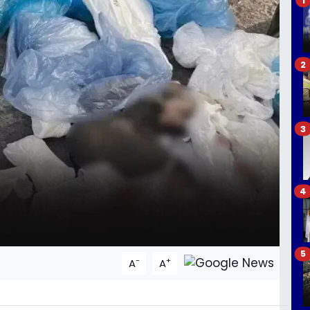
2
3
4
5
-
+
A
A