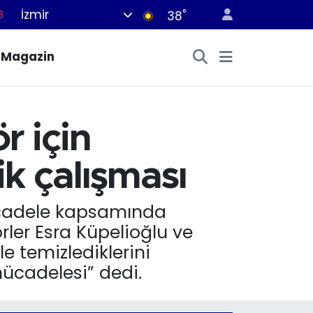
İzmir
°
8
38
2
Magazin
8
3
4
r için
8
k çalışması
mücadele kapsamında
rler Esra Küpelioğlu ve
e temizlediklerini
mücadelesi” dedi.