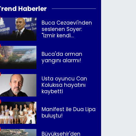
Trend Haberler
Buca Cezaevi'nden
seslenen Soyer:
"İzmir kendi
kurtuluşunu
müjdeleyecek"
Buca'da orman
yangını alarmı!
Usta oyuncu Can
Kolukısa hayatını
kaybetti
Manifest ile Dua Lipa
buluştu!
Büyükşehir'den