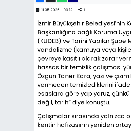
11.05.2026 - 09:12
1
YEREL YÖNETİMLER
İzmir Büyükşehir Belediyesi’nin K
Yurt
Başkanlığına bağlı Koruma Uy
(KUDEB) ve Tarihi Yapılar Şube M
vandalizme (kamuya veya kişiler
çevreye kasıtlı olarak zarar ve
hassas bir temizlik çalışması yü
Özgün Taner Kara, yazı ve çiziml
vermeden temizlediklerini ifade
esaslara göre yapıyoruz, çünk
değil, tarih” diye konuştu.
Çalışmalar sırasında yalnızca 
kentin hafızasının yeniden ortaya