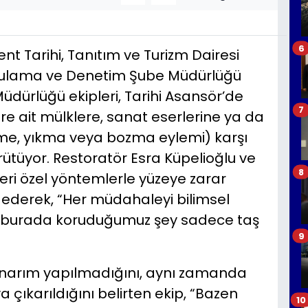
6
ent Tarihi, Tanıtım ve Turizm Dairesi
gulama ve Denetim Şube Müdürlüğü
üdürlüğü ekipleri, Tarihi Asansör’de
7
e ait mülklere, sanat eserlerine ya da
rme, yıkma veya bozma eylemi) karşı
rütüyor. Restoratör Esra Küpelioğlu ve
8
eri özel yöntemlerle yüzeye zarar
 ederek, “Her müdahaleyi bilimsel
ü burada koruduğumuz şey sadece taş
9
onarım yapılmadığını, aynı zamanda
 çıkarıldığını belirten ekip, “Bazen
10