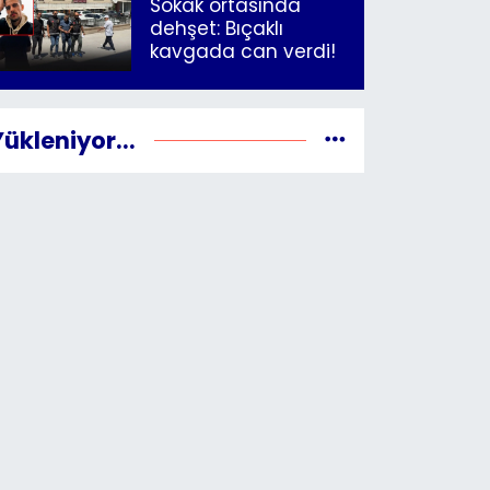
Sokak ortasında
dehşet: Bıçaklı
kavgada can verdi!
Yükleniyor...