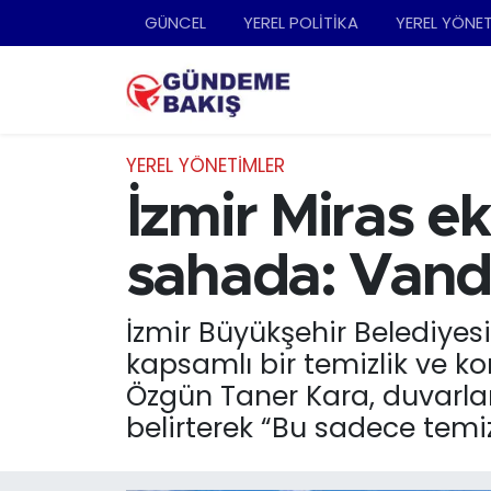
GÜNCEL
YEREL POLİTİKA
YEREL YÖNE
Ankara
Nöbetçi Eczaneler
Bilim Teknoloji
Hava Durumu
YEREL YÖNETİMLER
DÜNYA
Trafik Durumu
İzmir Miras ek
EGE
Süper Lig Puan Durumu ve Fikstür
sahada: Vanda
EĞİTİM
Tüm Manşetler
İzmir Büyükşehir Belediye
kapsamlı bir temizlik ve k
EKONOMİ
Son Dakika Haberleri
Özgün Taner Kara, duvarlara
English News
Haber Arşivi
belirterek “Bu sadece temiz
GÜNCEL