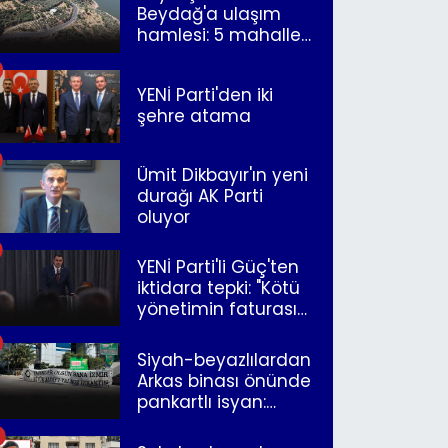
Beydağ'a ulaşım
hamlesi: 5 mahalle
merkeze bağlandı
YENİ Parti'den iki
şehre atama
Ümit Dikbayır'ın yeni
durağı AK Parti
oluyor
YENİ Parti'li Güç'ten
iktidara tepki: "Kötü
yönetimin faturasını
Romanlar ödüyor"
Siyah-beyazlılardan
Arkas binası önünde
pankartlı isyan:
"Yazıklar olsun sana
İzmir"