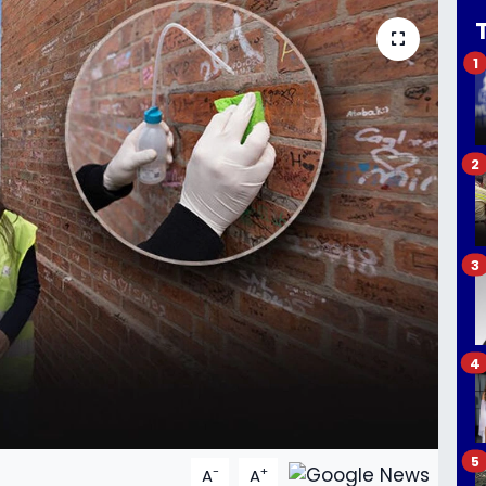
1
2
3
4
5
-
+
A
A