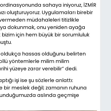
oordinasyonunda sahaya iniyoruz, İZMİR
zı oluşturuyoruz. Uygulamaları birebir
 vermeden müdahaleleri titizlikle
yapıya dokunmak, onu yeniden ayağa
bizim için hem büyük bir sorumluluk
uştu.
n oldukça hassas olduğunu belirten
ollü yöntemlerle milim milim
rihi yüzeye zarar verebilir” dedi.
ığı işi ise şu sözlerle anlattı:
e bir meslek değil; zamanın ruhuna
okunduğumuzda aslında geçmişe