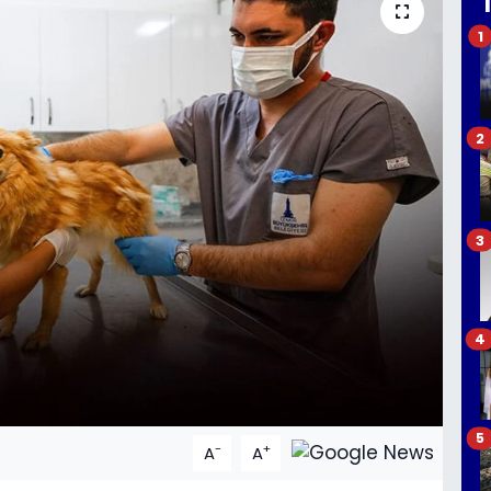
1
2
3
4
5
-
+
A
A