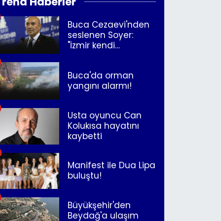
Trend Haberler
Buca Cezaevi'nden
seslenen Soyer:
"İzmir kendi
kurtuluşunu
müjdeleyecek"
Buca'da orman
yangını alarmı!
Usta oyuncu Can
Kolukısa hayatını
kaybetti
Manifest ile Dua Lipa
buluştu!
Büyükşehir'den
Beydağ'a ulaşım