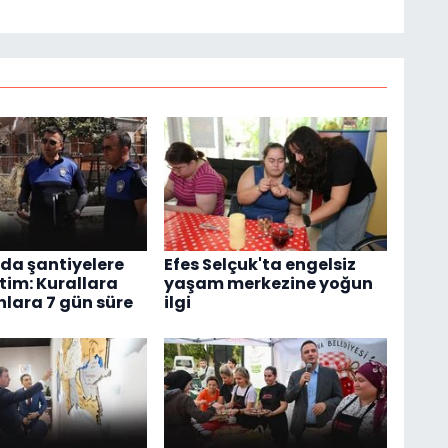
'da şantiyelere
Efes Selçuk'ta engelsiz
tim: Kurallara
yaşam merkezine yoğun
ara 7 gün süre
ilgi