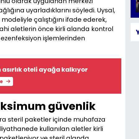
runlu olarak uygulanan merkezi
ğlığına uyarladıklarını söyledi. Uysal,
an modeliyle çalıştığını ifade ederek,
i aletlerin önce kirli alanda kontrol
dezenfeksiyon işlemlerinden
asırlık oteli ayağa kalkıyor
le
aksimum güvenlik
a steril paketler içinde muhafaza
iyathanede kullanılan aletler kirli
paketleniyor ve steril alanda