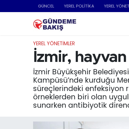
GÜNCEL
YEREL POLİTİKA
YEREL YÖNE
Ankara
Nöbetçi Eczaneler
Bilim Teknoloji
Hava Durumu
YEREL YÖNETİMLER
DÜNYA
Trafik Durumu
İzmir, hayvan 
EGE
Süper Lig Puan Durumu ve Fikstür
İzmir Büyükşehir Belediye
Kampüsü’nde kurduğu Merkez
EĞİTİM
Tüm Manşetler
süreçlerindeki enfeksiyon ri
örneklerden biri olan uygu
EKONOMİ
Son Dakika Haberleri
sunarken antibiyotik diren
English News
Haber Arşivi
GÜNCEL