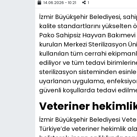
14.06.2026 - 10:21
1
YEREL YÖNETİMLER
İzmir Büyükşehir Belediyesi, sah
kalite standartlarını yükselten 
Yurt
Pako Sahipsiz Hayvan Bakımev
kurulan Merkezi Sterilizasyon Ü
kullanılan tüm cerrahi ekipmanla
ediliyor ve tüm tedavi birimlerin
sterilizasyon sisteminden esinl
uyarlanan uygulama, enfeksiyon 
güvenli koşullarda tedavi edilm
Veteriner hekimlik
İzmir Büyükşehir Belediyesi Vet
Türkiye’de veteriner hekimlik al