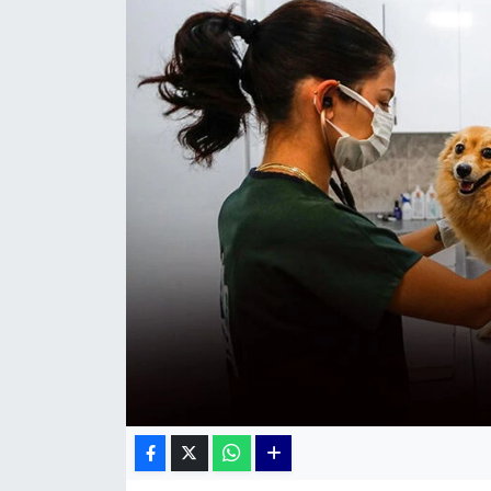
KÜLTÜR SANAT
MAGAZİN
POLİTİKA
SAĞLIK
Siyaset
SPOR
TEKNOLOJİ
Yaşam
YEREL POLİTİKA