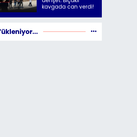
dehşet: Bıçaklı
kavgada can verdi!
Yükleniyor...