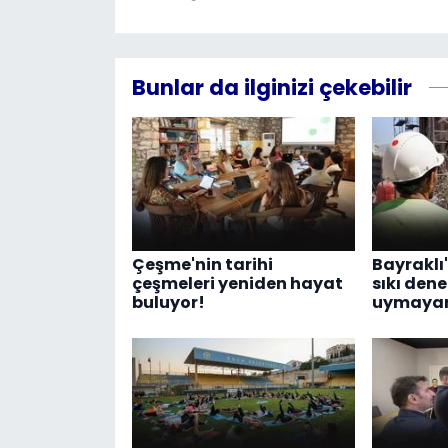
Bunlar da ilginizi çekebilir
Çeşme'nin tarihi
Bayraklı
çeşmeleri yeniden hayat
sıkı dene
buluyor!
uymayanl