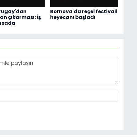
Tugay'dan
Bornova'da reçel festivali
an çıkarması: İş
heyecanı başladı
masada