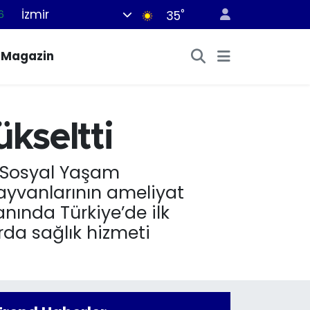
İzmir
°
35
6
2
Magazin
2
2
8
ükseltti
e Sosyal Yaşam
ayvanlarının ameliyat
anında Türkiye’de ilk
da sağlık hizmeti