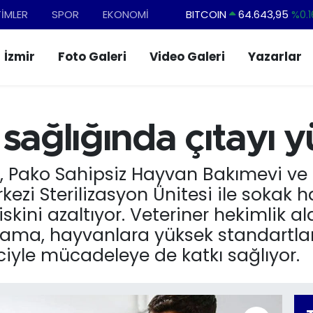
TİMLER
SPOR
EKONOMİ
DOLAR
47,6006
%0.0
EURO
55,0250
%0.0
İzmir
Foto Galeri
Video Galeri
Yazarlar
STERLİN
64,2398
%0.
GRAM ALTIN
6513.94
%0.3
BİST100
13.768
%4
sağlığında çıtayı y
si, Pako Sahipsiz Hayvan Bakımevi v
i Sterilizasyon Ünitesi ile sokak h
skini azaltıyor. Veteriner hekimlik al
lama, hayvanlara yüksek standartlar
ciyle mücadeleye de katkı sağlıyor.