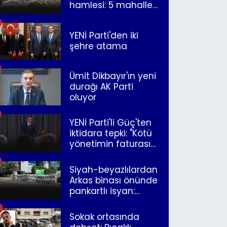
hamlesi: 5 mahalle
merkeze bağlandı
YENİ Parti'den iki
şehre atama
Ümit Dikbayır'ın yeni
durağı AK Parti
oluyor
YENİ Parti'li Güç'ten
iktidara tepki: "Kötü
yönetimin faturasını
Romanlar ödüyor"
Siyah-beyazlılardan
Arkas binası önünde
pankartlı isyan:
"Yazıklar olsun sana
İzmir"
Sokak ortasında