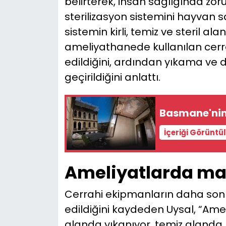
belirterek, insan sağlığında zo
sterilizasyon sistemini hayvan sa
sistemin kirli, temiz ve steril al
ameliyathanede kullanılan cerrah
edildiğini, ardından yıkama ve 
geçirildiğini anlattı.
Basmane'nin 
İçeriği Görüntü
Ameliyatlarda m
Cerrahi ekipmanların daha sonr
edildiğini kaydeden Uysal, “Amel
alanda yıkanıyor, temiz alanda 