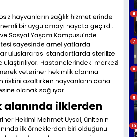
6
ipsiz hayvanların sağlık hizmetlerinde
önemli bir uygulamayı hayata geçirdi.
i ve Sosyal Yaşam Kampüsü’nde
7
nitesi sayesinde ameliyatlarda
r uluslararası standartlarda sterilize
e ulaştırılıyor. Hastanelerindeki merkezi
8
enerek veteriner hekimlik alanına
riskini azaltırken hayvanların daha
esine olanak sağlıyor.
9
 alanında ilklerden
eriner Hekimi Mehmet Uysal, ünitenin
10
anında ilk örneklerden biri olduğunu