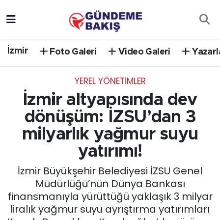
Ankara
Nöbetçi Eczaneler
İzmir
Foto Galeri
Video Galeri
Yazarl
Bilim Teknoloji
Hava Durumu
YEREL YÖNETİMLER
DÜNYA
Trafik Durumu
İzmir altyapısında dev
EGE
Süper Lig Puan Durumu ve Fikstür
dönüşüm: İZSU’dan 3
milyarlık yağmur suyu
EĞİTİM
Tüm Manşetler
yatırımı!
EKONOMİ
Son Dakika Haberleri
İzmir Büyükşehir Belediyesi İZSU Genel
Müdürlüğü’nün Dünya Bankası
English News
Haber Arşivi
finansmanıyla yürüttüğü yaklaşık 3 milyar
liralık yağmur suyu ayrıştırma yatırımları
GÜNCEL