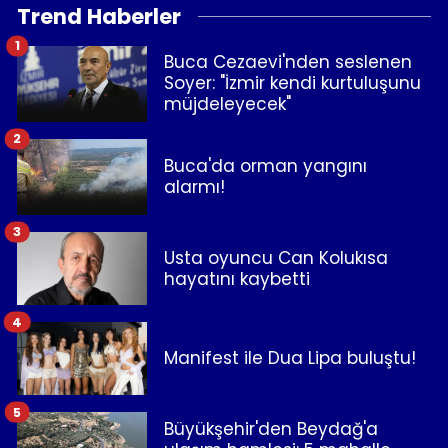
Trend Haberler
1
Buca Cezaevi'nden seslenen
Soyer: "İzmir kendi kurtuluşunu
müjdeleyecek"
2
Buca'da orman yangını
alarmı!
3
Usta oyuncu Can Kolukısa
hayatını kaybetti
4
Manifest ile Dua Lipa buluştu!
5
Büyükşehir'den Beydağ'a