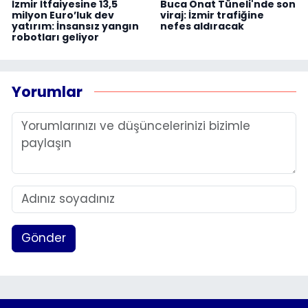
İzmir İtfaiyesine 13,5
Buca Onat Tüneli'nde son
milyon Euro’luk dev
viraj: İzmir trafiğine
yatırım: İnsansız yangın
nefes aldıracak
robotları geliyor
Yorumlar
Gönder