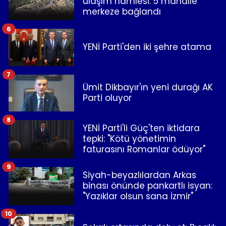
ulaşım hamlesi: 5 mahalle
merkeze bağlandı
6
YENİ Parti'den iki şehre atama
7
Ümit Dikbayır'ın yeni durağı AK
Parti oluyor
8
YENİ Parti'li Güç'ten iktidara
tepki: "Kötü yönetimin
faturasını Romanlar ödüyor"
9
Siyah-beyazlılardan Arkas
binası önünde pankartlı isyan:
"Yazıklar olsun sana İzmir"
10