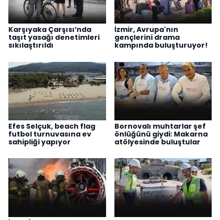
Karşıyaka Çarşısı’nda
İzmir, Avrupa'nın
taşıt yasağı denetimleri
gençlerini drama
sıkılaştırıldı
kampında buluşturuyor!
Efes Selçuk, beach flag
Bornovalı muhtarlar şef
futbol turnuvasına ev
önlüğünü giydi: Makarna
sahipliği yapıyor
atölyesinde buluştular