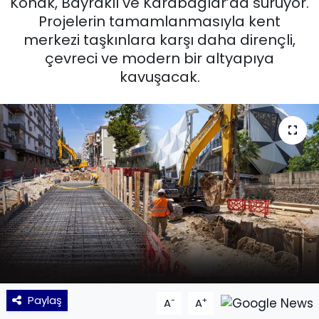
Konak, Bayraklı ve Karabağlar’da sürüyor.
Projelerin tamamlanmasıyla kent
KÜLTÜR SANAT
merkezi taşkınlara karşı daha dirençli,
çevreci ve modern bir altyapıya
MAGAZİN
kavuşacak.
POLİTİKA
SAĞLIK
Siyaset
SPOR
TEKNOLOJİ
Yaşam
Paylaş
-
+
A
A
YEREL POLİTİKA