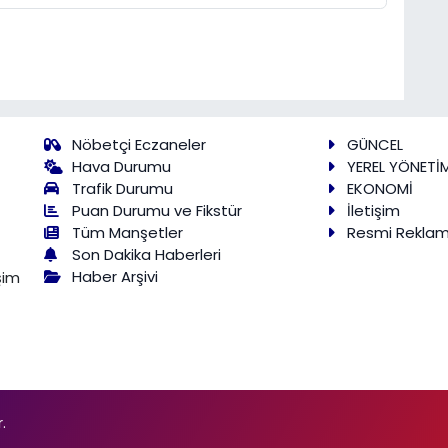
Nöbetçi Eczaneler
GÜNCEL
Hava Durumu
YEREL YÖNETİ
Trafik Durumu
EKONOMİ
Puan Durumu ve Fikstür
İletişim
Tüm Manşetler
Resmi Rekla
Son Dakika Haberleri
Haber Arşivi
şim
.