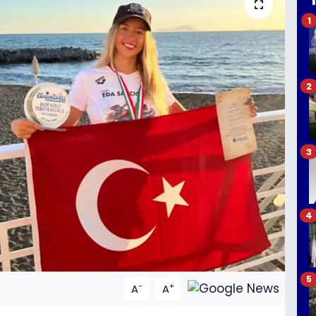
1
2
3
4
5
-
+
A
A