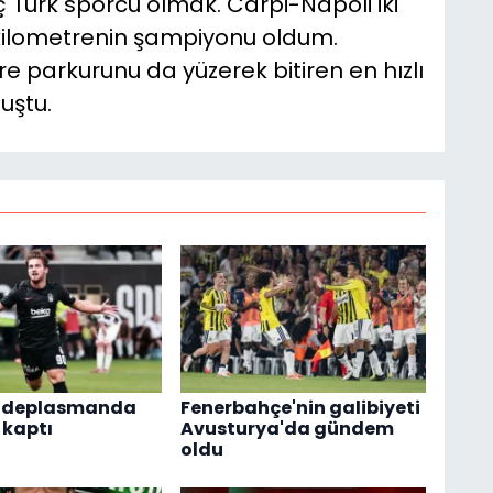
Türk sporcu olmak. Carpi-Napoli iki
 kilometrenin şampiyonu oldum.
e parkurunu da yüzerek bitiren en hızlı
uştu.
ş deplasmanda
Fenerbahçe'nin galibiyeti
 kaptı
Avusturya'da gündem
oldu