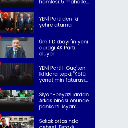
hamlesi: 5 mahalle
merkeze bağlandı
YENİ Parti'den iki
şehre atama
Ümit Dikbayır'ın yeni
durağı AK Parti
oluyor
YENİ Parti'li Güç'ten
iktidara tepki: "Kötü
yönetimin faturasını
Romanlar ödüyor"
Siyah-beyazlılardan
Arkas binası önünde
pankartlı isyan:
"Yazıklar olsun sana
İzmir"
Sokak ortasında
dehşet: Bıçaklı