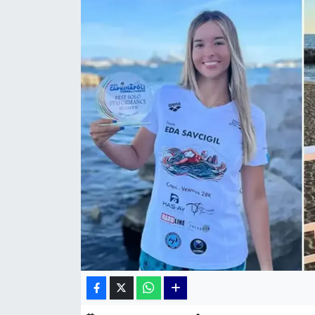
KÜLTÜR SANAT
MAGAZİN
POLİTİKA
SAĞLIK
Siyaset
SPOR
TEKNOLOJİ
Yaşam
YEREL POLİTİKA