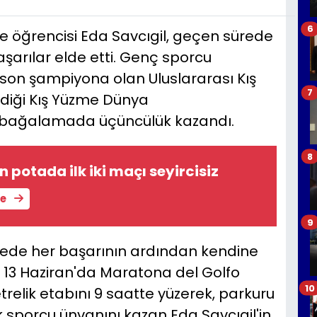
6
e öğrencisi Eda Savcıgil, geçen sürede
şarılar elde etti. Genç sporcu
ğı son şampiyona olan Uluslararası Kış
7
ediği Kış Yüzme Dünya
rbağalamada üçüncülük kazandı.
8
 potada ilk iki maçı seyircisiz
le
9
mede her başarının ardından kendine
da 13 Haziran'da Maratona del Golfo
10
trelik etabını 9 saatte yüzerek, parkuru
 sporcu ünvanını kazan Eda Savcıgil'in