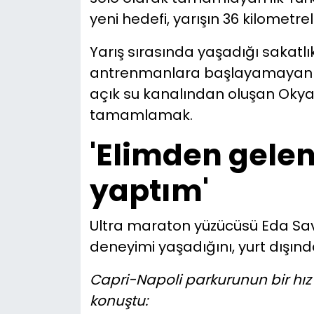
yeni hedefi, yarışın 36 kilometr
Yarış sırasında yaşadığı sakatl
antrenmanlara başlayamayan s
açık su kanalından oluşan Okya
tamamlamak.
'Elimden geleni
yaptım'
Ultra maraton yüzücüsü Eda Savcı
deneyimi yaşadığını, yurt dışınd
Capri-Napoli parkurunun bir hız 
konuştu: