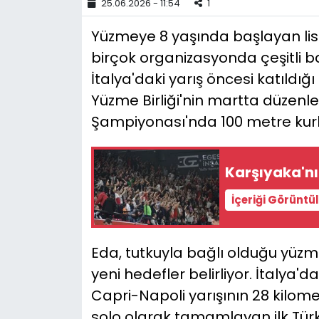
25.06.2026 - 11:54
1
YEREL YÖNETİMLER
Yüzmeye 8 yaşında başlayan lis
birçok organizasyonda çeşitli ba
Yurt
İtalya'daki yarış öncesi katıldı
Yüzme Birliği'nin martta düzenl
Şampiyonası'nda 100 metre ku
Karşıyaka'nın
İçeriği Görüntü
Eda, tutkuyla bağlı olduğu yüz
yeni hedefler belirliyor. İtalya'
Capri-Napoli yarışının 28 kilome
solo olarak tamamlayan ilk Türk