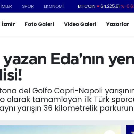
TİMLER
SPOR
EKONOMİ
DOLAR
47,6704
%
EURO
55,0406
%-0.0
İzmir
Foto Galeri
Video Galeri
Yazarlar
STERLİN
64,2143
%
GRAM ALTIN
6510.40
%0.4
BİST100
13.799
%7
h yazan Eda'nın yen
isi!
ona del Golfo Capri-Napoli yarışının 
lo olarak tamamlayan ilk Türk sporc
aynı yarışın 36 kilometrelik parkurunu