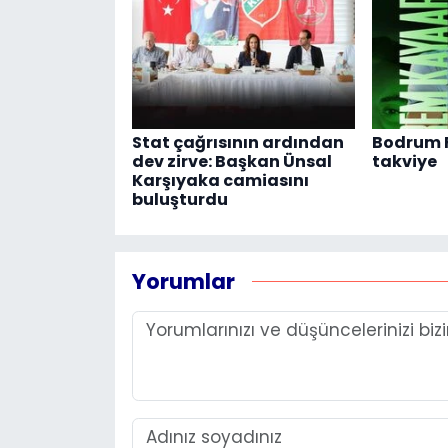
Stat çağrısının ardından
Bodrum F
dev zirve: Başkan Ünsal
takviye
Karşıyaka camiasını
buluşturdu
Yorumlar