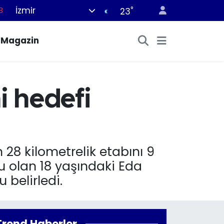
İzmir
°
23
0
8
Magazin
0
5
0
i hedefi
28 kilometrelik etabını 9
u olan 18 yaşındaki Eda
 belirledi.
Trend Haberler