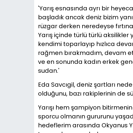
'Yarış esnasında ayrı bir heyeca
başladık ancak deniz bizim yanım
rüzgar derken neredeyse fırtın
Yarış içinde türlü türlü aksilik
kendimi toparlayıp hızlıca dev
rağmen bırakmadım, devam ettim
ve en sonunda kadın erkek gen
sudan.'
Eda Savcıgil, deniz şartları ned
olduğunu, bazı rakiplerinin de sü
Yarışı hem şampiyon bitirmeni
sporcu olmanın gururunu yaşadı
hedeflerim arasında Okyanus Yedi