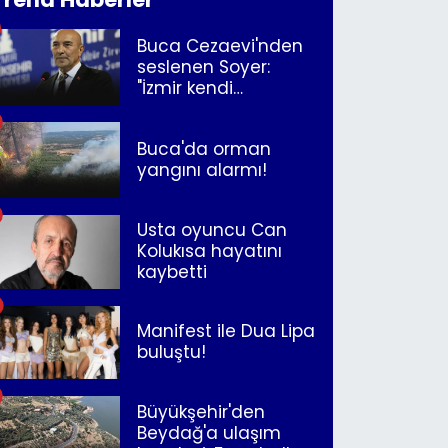
Buca Cezaevi'nden
seslenen Soyer:
"İzmir kendi
kurtuluşunu
müjdeleyecek"
Buca'da orman
yangını alarmı!
Usta oyuncu Can
Kolukısa hayatını
kaybetti
Manifest ile Dua Lipa
buluştu!
Büyükşehir'den
Beydağ'a ulaşım