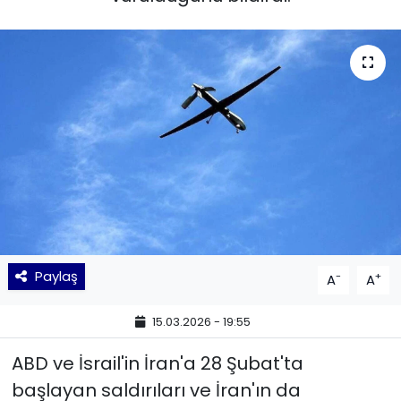
KÜLTÜR SANAT
MAGAZİN
POLİTİKA
SAĞLIK
Siyaset
SPOR
Paylaş
-
+
A
A
TEKNOLOJİ
15.03.2026 - 19:55
Yaşam
ABD ve İsrail'in İran'a 28 Şubat'ta
başlayan saldırıları ve İran'ın da
YEREL POLİTİKA