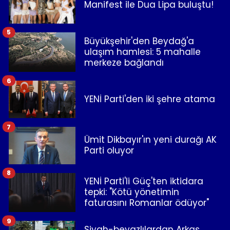
Manifest ile Dua Lipa buluştu!
5
Büyükşehir'den Beydağ'a
ulaşım hamlesi: 5 mahalle
merkeze bağlandı
6
YENİ Parti'den iki şehre atama
7
Ümit Dikbayır'ın yeni durağı AK
Parti oluyor
8
YENİ Parti'li Güç'ten iktidara
tepki: "Kötü yönetimin
faturasını Romanlar ödüyor"
9
Siyah-beyazlılardan Arkas