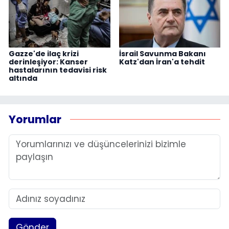
Gazze'de ilaç krizi
İsrail Savunma Bakanı
derinleşiyor: Kanser
Katz'dan İran'a tehdit
hastalarının tedavisi risk
altında
Yorumlar
Gönder