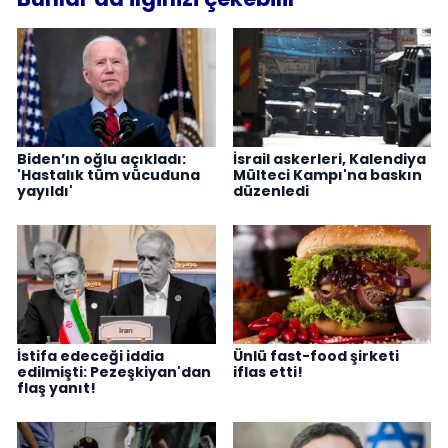
Biden’ın oğlu açıkladı:
İsrail askerleri, Kalendiya
'Hastalık tüm vücuduna
Mülteci Kampı'na baskın
yayıldı'
düzenledi
İstifa edeceği iddia
Ünlü fast-food şirketi
edilmişti: Pezeşkiyan'dan
iflas etti!
flaş yanıt!