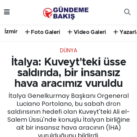
Ankara
Nöbetçi Eczaneler
İzmir
Foto Galeri
Video Galeri
Yazarl
Bilim Teknoloji
Hava Durumu
DÜNYA
DÜNYA
Trafik Durumu
İtalya: Kuveyt'teki üsse
EGE
Süper Lig Puan Durumu ve Fikstür
saldırıda, bir insansız
hava aracımız vuruldu
EĞİTİM
Tüm Manşetler
İtalya Genelkurmay Başkanı Orgeneral
EKONOMİ
Son Dakika Haberleri
Luciano Portolano, bu sabah dron
saldırısının hedefi olan Kuveyt'teki Ali el-
English News
Haber Arşivi
Salem Üssü'nde konuşlu İtalyan birliğine
ait bir insansız hava aracının (İHA)
GÜNCEL
vurulduğunu bildirdi.