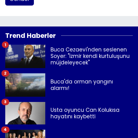
Trend Haberler
1
Buca Cezaevi'nden seslenen
Soyer: "İzmir kendi kurtuluşunu
müjdeleyecek"
2
Buca'da orman yangını
alarmı!
3
Usta oyuncu Can Kolukısa
hayatını kaybetti
4