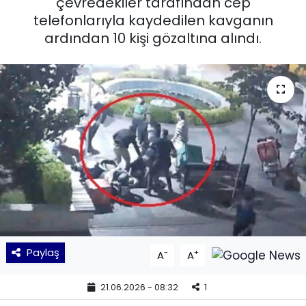
çevredekiler tarafından cep
telefonlarıyla kaydedilen kavganın
KÜLTÜR SANAT
ardından 10 kişi gözaltına alındı.
MAGAZİN
POLİTİKA
SAĞLIK
Siyaset
SPOR
TEKNOLOJİ
Paylaş
-
+
A
A
Yaşam
21.06.2026 - 08:32
1
YEREL POLİTİKA