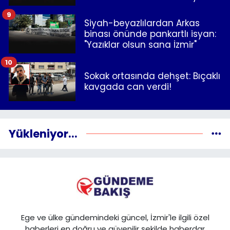
9
Siyah-beyazlılardan Arkas
binası önünde pankartlı isyan:
"Yazıklar olsun sana İzmir"
10
Sokak ortasında dehşet: Bıçaklı
kavgada can verdi!
Yükleniyor...
Ege ve ülke gündemindeki güncel, İzmir'le ilgili özel
haberleri en doğru ve güvenilir şekilde haberdar