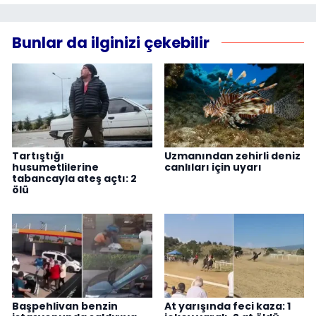
Bunlar da ilginizi çekebilir
Tartıştığı
Uzmanından zehirli deniz
husumetlilerine
canlıları için uyarı
tabancayla ateş açtı: 2
ölü
Başpehlivan benzin
At yarışında feci kaza: 1