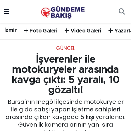
Ankara
Nöbetçi Eczaneler
İzmir
Foto Galeri
Video Galeri
Yazarl
Bilim Teknoloji
Hava Durumu
GÜNCEL
DÜNYA
Trafik Durumu
İşverenler ile
EGE
Süper Lig Puan Durumu ve Fikstür
motokuryeler arasında
kavga çıktı: 5 yaralı, 10
EĞİTİM
Tüm Manşetler
gözaltı!
EKONOMİ
Son Dakika Haberleri
Bursa'nın İnegöl ilçesinde motokuryeler
ile gıda satışı yapan işletme sahipleri
English News
Haber Arşivi
arasında çıkan kavgada 5 kişi yaralandı.
Güvenlik kameralarının yanı sıra
GÜNCEL