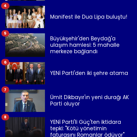
4
Manifest ile Dua Lipa buluştu!
5
Büyükşehir'den Beydağ'a
ulaşım hamlesi: 5 mahalle
merkeze bağlandı
6
YENİ Parti'den iki şehre atama
7
Ümit Dikbayır'ın yeni durağı AK
Parti oluyor
8
YENİ Parti'li Güç'ten iktidara
tepki: "Kötü yönetimin
faturasını Romanlar ödüyor"