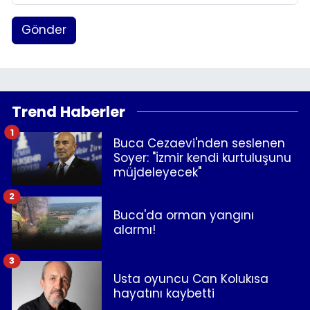
Gönder
Trend Haberler
1
Buca Cezaevi'nden seslenen
Soyer: "İzmir kendi kurtuluşunu
müjdeleyecek"
2
Buca'da orman yangını
alarmı!
3
Usta oyuncu Can Kolukısa
hayatını kaybetti