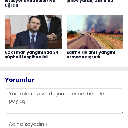
istasyonunda saldırıya
jokey yaralı, 2 at öldü
uğradı
52 orman yangınında 34
Edirne'de anız yangını
şüpheli tespit edildi
ormana sıçradı
Yorumlar