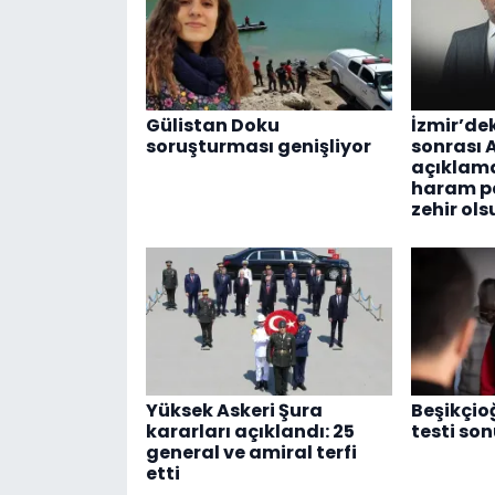
Gülistan Doku
İzmir’de
soruşturması genişliyor
sonrası
açıklam
haram p
zehir ols
Yüksek Askeri Şura
Beşikçio
kararları açıklandı: 25
testi son
general ve amiral terfi
etti