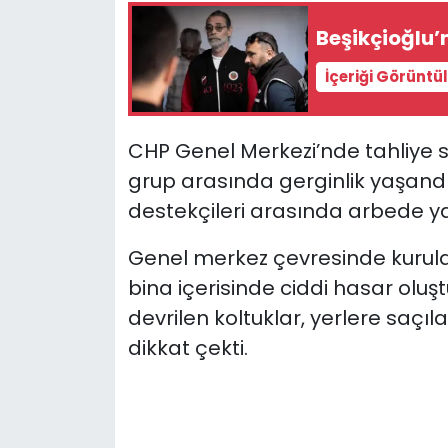
Beşikçioğlu’n
YEREL YÖNETİMLER
İçeriği Görüntü
Yurt
CHP Genel Merkezi’nde tahliye sür
grup arasında gerginlik yaşandı
destekçileri arasında arbede y
Genel merkez çevresinde kurulan 
bina içerisinde ciddi hasar oluşt
devrilen koltuklar, yerlere saç
dikkat çekti.