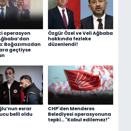
ki operasyon
Özgür Özel ve Veli Ağbaba
 Ağbaba’dan
hakkında fezleke
a: Boğazımızdan
düzenlendi!
ara geçtiyse
un
ğlu’nun esrar
CHP'den Menderes
ucu belli oldu
Belediyesi operasyonuna
tepki... "Kabul edilemez!"