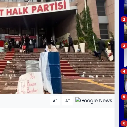
2
3
4
5
-
+
A
A
6