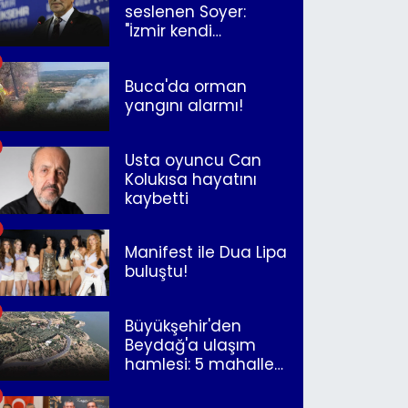
seslenen Soyer:
"İzmir kendi
kurtuluşunu
müjdeleyecek"
Buca'da orman
yangını alarmı!
Usta oyuncu Can
Kolukısa hayatını
kaybetti
Manifest ile Dua Lipa
buluştu!
Büyükşehir'den
Beydağ'a ulaşım
hamlesi: 5 mahalle
merkeze bağlandı