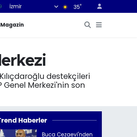
İzmir
°
35
6
2
Magazin
2
2
8
erkezi
ılıçdaroğlu destekçileri
 Genel Merkezi'nin son
Trend Haberler
Buca Cezaevi'nden