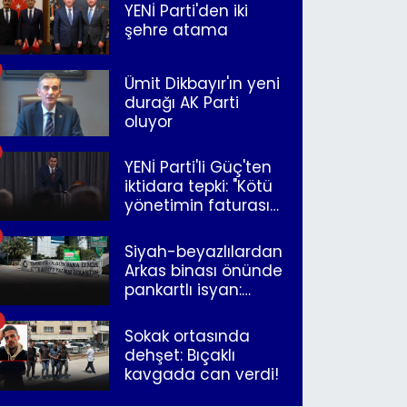
YENİ Parti'den iki
şehre atama
Ümit Dikbayır'ın yeni
durağı AK Parti
oluyor
YENİ Parti'li Güç'ten
iktidara tepki: "Kötü
yönetimin faturasını
Romanlar ödüyor"
Siyah-beyazlılardan
Arkas binası önünde
pankartlı isyan:
"Yazıklar olsun sana
İzmir"
Sokak ortasında
dehşet: Bıçaklı
kavgada can verdi!