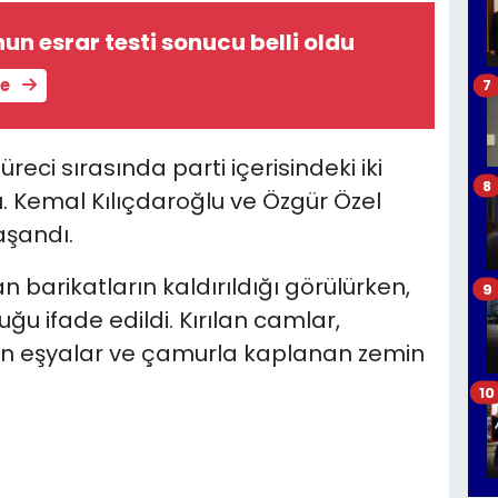
un esrar testi sonucu belli oldu
le
7
eci sırasında parti içerisindeki iki
8
. Kemal Kılıçdaroğlu ve Özgür Özel
aşandı.
barikatların kaldırıldığı görülürken,
9
uğu ifade edildi. Kırılan camlar,
ılan eşyalar ve çamurla kaplanan zemin
10