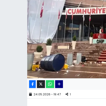
KÜLTÜR SANAT
MAGAZİN
POLİTİKA
SAĞLIK
Siyaset
SPOR
TEKNOLOJİ
Yaşam
24.05.2026 - 19:47
1
YEREL POLİTİKA