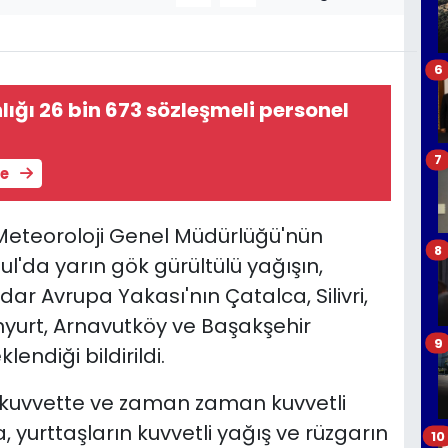
6
lığı 26 bin 673 sözleşmeli personel
7
le
 Meteoroloji Genel Müdürlüğü'nün
8
l'da yarın gök gürültülü yağışın,
 Avrupa Yakası'nın Çatalca, Silivri,
yurt, Arnavutköy ve Başakşehir
9
endiği bildirildi.
a kuvvette ve zaman zaman kuvvetli
yurttaşların kuvvetli yağış ve rüzgarın
10