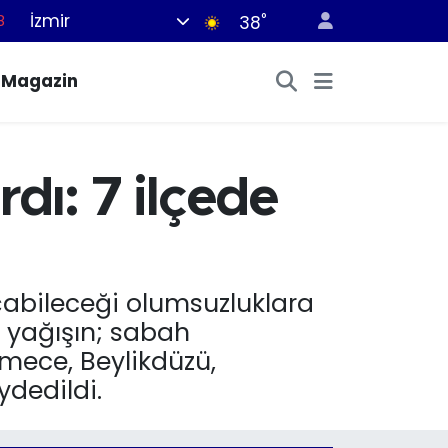
İzmir
°
8
38
8
Magazin
2
8
3
rdı: 7 ilçede
4
açabileceği olumsuzluklara
k yağışın; sabah
kmece, Beylikdüzü,
ydedildi.