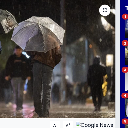
1
2
3
4
5
-
+
A
A