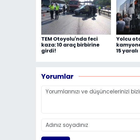
TEM Otoyolu'nda feci
Yolcu ot
kaza: 10 araç birbirine
kamyonete
girdi!
15 yaralı
Yorumlar