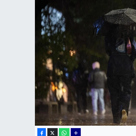
KÜLTÜR SANAT
MAGAZİN
POLİTİKA
SAĞLIK
Siyaset
SPOR
TEKNOLOJİ
Yaşam
YEREL POLİTİKA