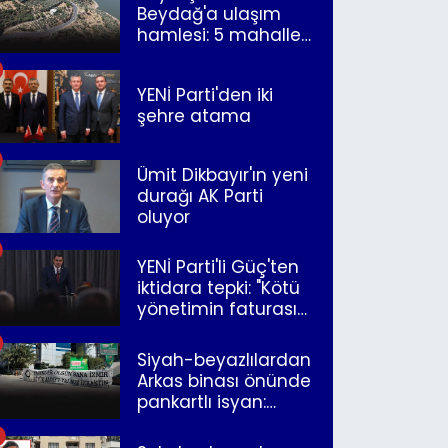
Beydağ'a ulaşım
hamlesi: 5 mahalle
merkeze bağlandı
YENİ Parti'den iki
şehre atama
Ümit Dikbayır'ın yeni
durağı AK Parti
oluyor
YENİ Parti'li Güç'ten
iktidara tepki: "Kötü
yönetimin faturasını
Romanlar ödüyor"
Siyah-beyazlılardan
Arkas binası önünde
pankartlı isyan:
"Yazıklar olsun sana
İzmir"