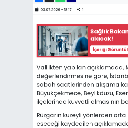
03.07.2026 - 18:17
1
YEREL YÖNETİMLER
Yurt
Sağlık Bakan
alacak!
İçeriği Görüntü
Valilikten yapılan açıklamada,
değerlendirmesine göre, İstanbu
sabah saatlerinden akşama kadar
Büyükçekmece, Beylikdüzü, Esen
ilçelerinde kuvvetli olmasının bekl
Rüzgarın kuzeyli yönlerden ort
eseceği kaydedilen açıklamada, 