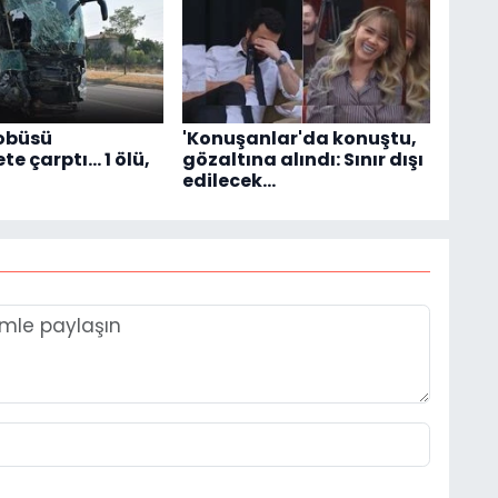
obüsü
'Konuşanlar'da konuştu,
 çarptı... 1 ölü,
gözaltına alındı: Sınır dışı
edilecek…