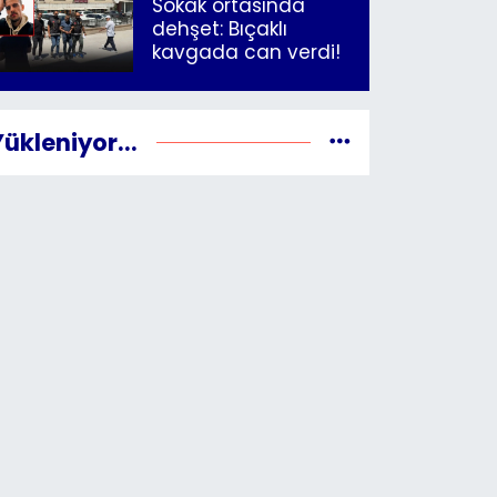
Sokak ortasında
dehşet: Bıçaklı
kavgada can verdi!
Yükleniyor...