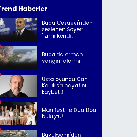
Trend Haberler
Buca Cezaevi'nden
seslenen Soyer:
"İzmir kendi
kurtuluşunu
müjdeleyecek"
Buca'da orman
yangını alarmı!
Usta oyuncu Can
Kolukısa hayatını
kaybetti
Manifest ile Dua Lipa
buluştu!
Büyükşehir'den