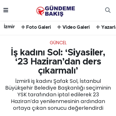
Ankara
Nöbetçi Eczaneler
İzmir
Foto Galeri
Video Galeri
Yazarl
Bilim Teknoloji
Hava Durumu
GÜNCEL
DÜNYA
Trafik Durumu
İş kadını Sol: ‘Siyasiler,
EGE
Süper Lig Puan Durumu ve Fikstür
‘23 Haziran’dan ders
çıkarmalı’
EĞİTİM
Tüm Manşetler
İzmirli iş kadını Şafak Sol, İstanbul
EKONOMİ
Son Dakika Haberleri
Büyükşehir Belediye Başkanlığı seçiminin
YSK tarafından iptal edilerek 23
English News
Haber Arşivi
Haziran’da yenilenmesinin ardından
ortaya çıkan sonucu değerlendirdi
GÜNCEL