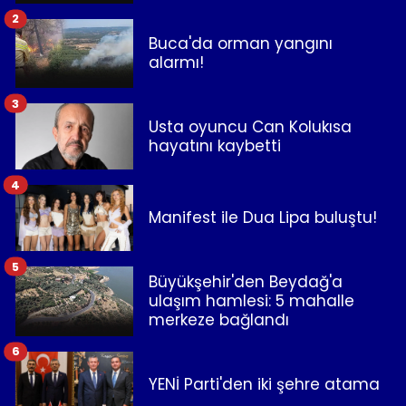
2
Buca'da orman yangını
alarmı!
3
Usta oyuncu Can Kolukısa
hayatını kaybetti
4
Manifest ile Dua Lipa buluştu!
5
Büyükşehir'den Beydağ'a
ulaşım hamlesi: 5 mahalle
merkeze bağlandı
6
YENİ Parti'den iki şehre atama