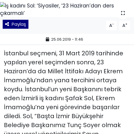
KÜLTÜR SANAT
Paylaş
-
+
A
A
MAGAZİN
25.06.2019 - 11:46
POLİTİKA
İstanbul seçmeni, 31 Mart 2019 tarihinde
SAĞLIK
yapılan yerel seçimden sonra, 23
Haziran’da da Millet İttifakı Adayı Ekrem
Siyaset
İmamoğlu’ndan yana tercihini ortaya
SPOR
koydu. İstanbul’un yeni Başkanını tebrik
eden İzmirli iş kadını Şafak Sol, Ekrem
TEKNOLOJİ
İmamoğlu’na yeni görevinde başarılar
diledi. Sol, “Başta İzmir Büyükşehir
Yaşam
Belediye Başkanımız Tunç Soyer olmak
YEREL POLİTİKA
üzere yerel yöneticilerimiz Sayın