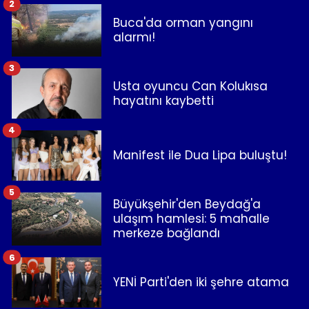
2
Buca'da orman yangını
alarmı!
3
Usta oyuncu Can Kolukısa
hayatını kaybetti
4
Manifest ile Dua Lipa buluştu!
5
Büyükşehir'den Beydağ'a
ulaşım hamlesi: 5 mahalle
merkeze bağlandı
6
YENİ Parti'den iki şehre atama