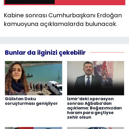
katıl, yoksa
operasyon" denildi
Kabine sonrası Cumhurbaşkanı Erdoğan
kamuoyuna açıklamalarda bulunacak.
Bunlar da ilginizi çekebilir
Gülistan Doku
İzmir’deki operasyon
soruşturması genişliyor
sonrası Ağbaba’dan
açıklama: Boğazımızdan
haram para geçtiyse
zehir olsun