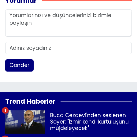
Yorumlar
Gönder
Trend Haberler
1
Buca Cezaevi'nden seslenen
Soyer: "İzmir kendi kurtuluşunu
müjdeleyecek"