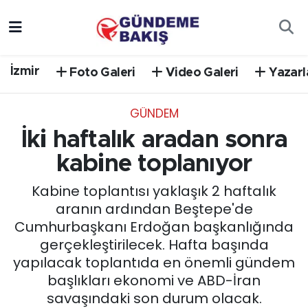
Ankara
Nöbetçi Eczaneler
İzmir
Foto Galeri
Video Galeri
Yazarl
Bilim Teknoloji
Hava Durumu
GÜNDEM
DÜNYA
Trafik Durumu
İki haftalık aradan sonra
EGE
Süper Lig Puan Durumu ve Fikstür
kabine toplanıyor
Kabine toplantısı yaklaşık 2 haftalık
EĞİTİM
Tüm Manşetler
aranın ardından Beştepe'de
Cumhurbaşkanı Erdoğan başkanlığında
EKONOMİ
Son Dakika Haberleri
gerçekleştirilecek. Hafta başında
yapılacak toplantıda en önemli gündem
English News
Haber Arşivi
başlıkları ekonomi ve ABD-İran
savaşındaki son durum olacak.
GÜNCEL