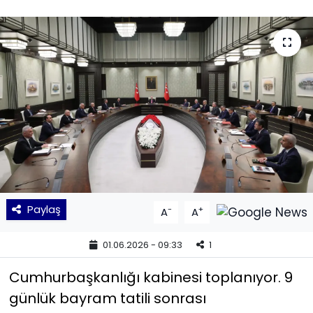
KÜLTÜR SANAT
MAGAZİN
POLİTİKA
SAĞLIK
Siyaset
SPOR
Paylaş
-
+
A
A
TEKNOLOJİ
01.06.2026 - 09:33
1
Yaşam
Cumhurbaşkanlığı kabinesi toplanıyor. 9
günlük bayram tatili sonrası
YEREL POLİTİKA