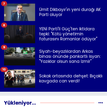
7
Ümit Dikbayır'ın yeni durağı AK
Parti oluyor
8
YENİ Parti'li Güç'ten iktidara
tepki: "Kötü yönetimin
faturasını Romanlar ödüyor"
9
Siyah-beyazlılardan Arkas
binası önünde pankartlı isyan:
"Yazıklar olsun sana İzmir"
10
Sokak ortasında dehşet: Bıçaklı
kavgada can verdi!
Yükleniyor...