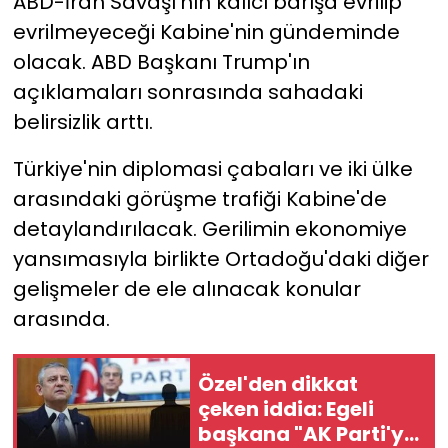
ABD-İran Savaşı'nın kalıcı barışa evrilip
evrilmeyeceği Kabine'nin gündeminde
olacak. ABD Başkanı Trump'ın
açıklamaları sonrasında sahadaki
belirsizlik arttı.
Türkiye'nin diplomasi çabaları ve iki ülke
arasındaki görüşme trafiği Kabine'de
detaylandırılacak. Gerilimin ekonomiye
yansımasıyla birlikte Ortadoğu'daki diğer
gelişmeler de ele alınacak konular
arasında.
Özel'den dikkat
çeken iddia: Egeli
başkana "AK Parti'ye