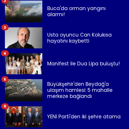
2
Buca'da orman yangını
alarmı!
3
Usta oyuncu Can Kolukısa
hayatını kaybetti
4
Manifest ile Dua Lipa buluştu!
5
Büyükşehir'den Beydağ'a
ulaşım hamlesi: 5 mahalle
merkeze bağlandı
6
YENİ Parti'den iki şehre atama