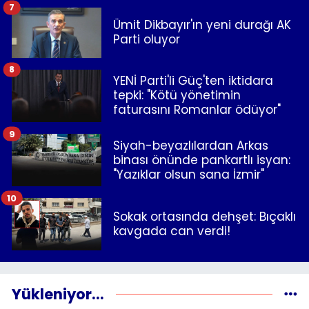
7
Ümit Dikbayır'ın yeni durağı AK
Parti oluyor
8
YENİ Parti'li Güç'ten iktidara
tepki: "Kötü yönetimin
faturasını Romanlar ödüyor"
9
Siyah-beyazlılardan Arkas
binası önünde pankartlı isyan:
"Yazıklar olsun sana İzmir"
10
Sokak ortasında dehşet: Bıçaklı
kavgada can verdi!
Yükleniyor...