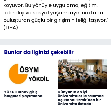
koyuyor. Bu yönüyle uygulama; eğitim,
teknoloji ve sosyal yaşamı aynı noktada
buluşturan güçlü bir girişim niteliği taşıyor.'
(DHA)
Bunlar da ilginizi çekebilir
YÖKDİL sınav giriş
Dünyanın en iyi
belgeleri yayımlandı
üniversiteleri sıralaması
açıklandı: İzmir'den bir
üniversite listede!