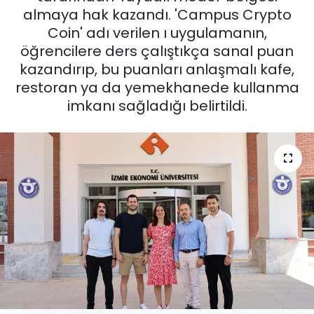
almaya hak kazandı. 'Campus Crypto
KÜLTÜR SANAT
Coin' adı verilen ı uygulamanın,
öğrencilere ders çalıştıkça sanal puan
MAGAZİN
kazandırıp, bu puanları anlaşmalı kafe,
restoran ya da yemekhanede kullanma
POLİTİKA
imkanı sağladığı belirtildi.
SAĞLIK
Siyaset
SPOR
TEKNOLOJİ
Yaşam
YEREL POLİTİKA