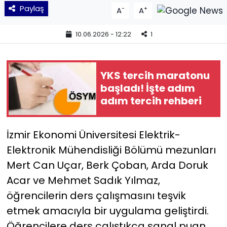
Paylaş
-
+
A
A
YEREL YÖNETİMLER
10.06.2026 - 12:22
1
Yurt
YKS tercih maratonu
başladı! İşte adım
adım tercih rehberi
İzmir Ekonomi Üniversitesi Elektrik-
Elektronik Mühendisliği Bölümü mezunları
Mert Can Uçar, Berk Çoban, Arda Doruk
Acar ve Mehmet Sadık Yılmaz,
öğrencilerin ders çalışmasını teşvik
etmek amacıyla bir uygulama geliştirdi.
Öğrencilere ders çalıştıkça sanal puan