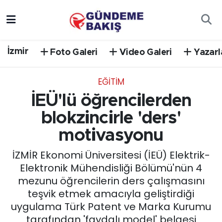
Ankara
Nöbetçi Eczaneler
İzmir
Foto Galeri
Video Galeri
Yazarl
Bilim Teknoloji
Hava Durumu
EĞİTİM
DÜNYA
Trafik Durumu
İEÜ'lü öğrencilerden
EGE
Süper Lig Puan Durumu ve Fikstür
blokzincirle 'ders'
motivasyonu
EĞİTİM
Tüm Manşetler
İZMİR Ekonomi Üniversitesi (İEÜ) Elektrik-
EKONOMİ
Son Dakika Haberleri
Elektronik Mühendisliği Bölümü'nün 4
mezunu öğrencilerin ders çalışmasını
English News
Haber Arşivi
teşvik etmek amacıyla geliştirdiği
uygulama Türk Patent ve Marka Kurumu
GÜNCEL
tarafından 'faydalı model' belgesi