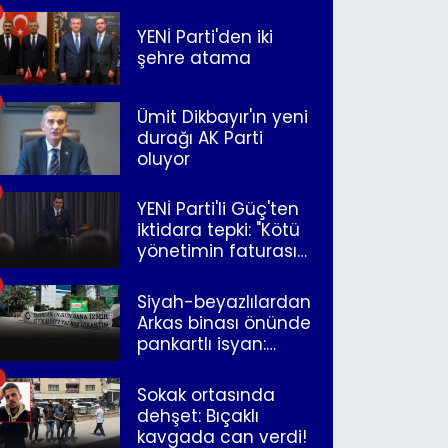
YENİ Parti'den iki
şehre atama
Ümit Dikbayır'ın yeni
durağı AK Parti
oluyor
YENİ Parti'li Güç'ten
iktidara tepki: "Kötü
yönetimin faturasını
Romanlar ödüyor"
Siyah-beyazlılardan
Arkas binası önünde
pankartlı isyan:
"Yazıklar olsun sana
İzmir"
Sokak ortasında
dehşet: Bıçaklı
kavgada can verdi!