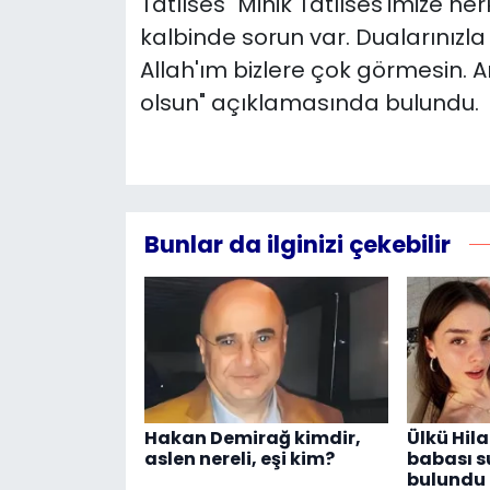
Tatlıses "Minik Tatlıses'imize her
kalbinde sorun var. Dualarınızla i
Allah'ım bizlere çok görmesin. 
olsun" açıklamasında bulundu.
Bunlar da ilginizi çekebilir
Hakan Demirağ kimdir,
Ülkü Hila
aslen nereli, eşi kim?
babası 
bulundu