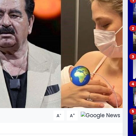
2
3
4
5
-
+
A
A