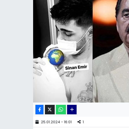
KÜLTÜR SANAT
MAGAZİN
POLİTİKA
SAĞLIK
Siyaset
SPOR
TEKNOLOJİ
Yaşam
25.01.2024 - 16:01
1
YEREL POLİTİKA