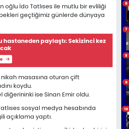
6
oğlu İdo Tatlıses ile mutlu bir evliliği
bebekleri geçtiğimiz günlerde dünyaya
7
lu hastaneden paylaştı: Sekizinci kez
acak
8
le
e nikah masasına oturan çift
9
dını koydu.
l diğerininki ise Sinan Emir oldu.
 Tatlıses sosyal medya hesabında
10
ili açıklama yaptı.