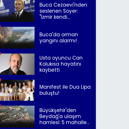
Buca Cezaevi'nden
seslenen Soyer:
"İzmir kendi
kurtuluşunu
müjdeleyecek"
Buca'da orman
yangını alarmı!
Usta oyuncu Can
Kolukısa hayatını
kaybetti
Manifest ile Dua Lipa
buluştu!
Büyükşehir'den
Beydağ'a ulaşım
hamlesi: 5 mahalle
merkeze bağlandı