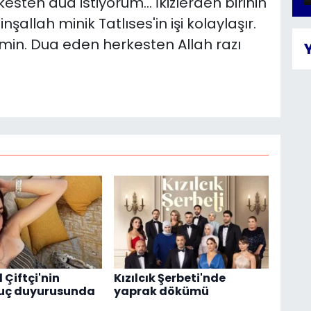
kesten dua istiyorum... İkizlerden birinin
nşallah minik Tatlıses'in işi kolaylaşır.
Amin. Dua eden herkesten Allah razı
l Çiftçi'nin
Kızılcık Şerbeti'nde
suç duyurusunda
yaprak dökümü