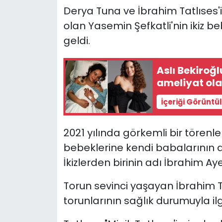
Derya Tuna ve İbrahim Tatlıses'in 
YEREL YÖNETİMLER
olan Yasemin Şefkatli'nin ikiz 
geldi.
Yurt
Aslı Bekiroğ
ameliyat ol
İçeriği Görüntü
2021 yılında görkemli bir törenl
bebeklerine kendi babalarının a
İkizlerden birinin adı İbrahim Aye
Torun sevinci yaşayan İbrahim
torunlarının sağlık durumuyla ilg