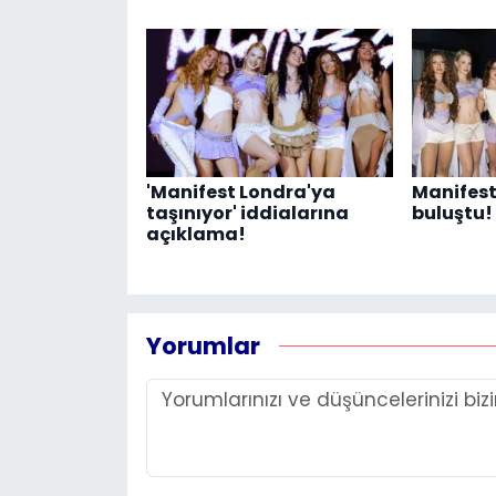
'Manifest Londra'ya
Manifest 
taşınıyor' iddialarına
buluştu!
açıklama!
Yorumlar