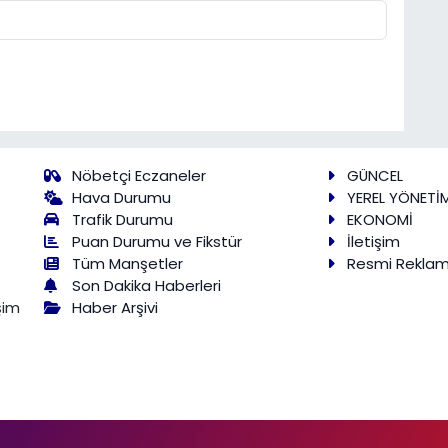
Nöbetçi Eczaneler
GÜNCEL
Hava Durumu
YEREL YÖNETİ
Trafik Durumu
EKONOMİ
Puan Durumu ve Fikstür
İletişim
Tüm Manşetler
Resmi Rekla
Son Dakika Haberleri
Haber Arşivi
şim