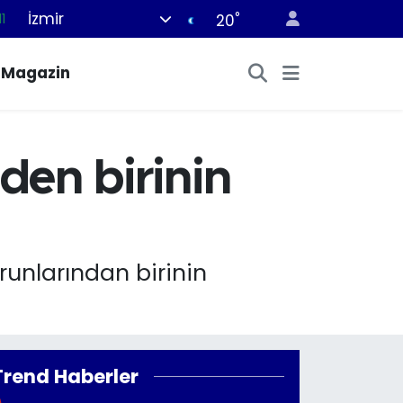
İzmir
°
11
20
8
Magazin
2
8
3
rden birinin
4
runlarından birinin
Trend Haberler