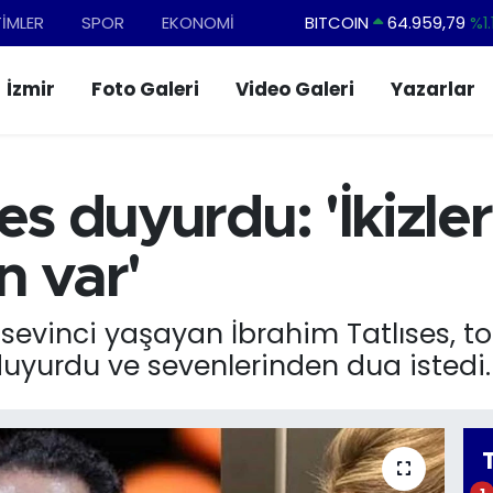
TİMLER
SPOR
EKONOMİ
BITCOIN
64.959,79
%1.
DOLAR
47,7436
%0.1
İzmir
Foto Galeri
Video Galeri
Yazarlar
EURO
55,2510
%0.3
STERLİN
64,4811
%0.3
GRAM ALTIN
6660.55
%0.0
es duyurdu: 'İkizle
BİST100
13.779
%-1
n var'
sevinci yaşayan İbrahim Tatlıses, to
uyurdu ve sevenlerinden dua istedi.
1