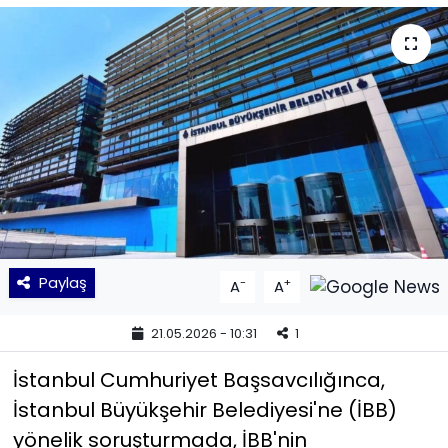
KÜLTÜR SANAT
MAGAZİN
POLİTİKA
SAĞLIK
Siyaset
Paylaş
-
+
A
A
SPOR
21.05.2026 - 10:31
1
TEKNOLOJİ
İstanbul Cumhuriyet Başsavcılığınca,
Yaşam
İstanbul Büyükşehir Belediyesi'ne (İBB)
yönelik soruşturmada, İBB'nin
YEREL POLİTİKA