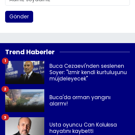
Gönder
Trend Haberler
1
Buca Cezaevi'nden seslenen
Soyer: "İzmir kendi kurtuluşunu
müjdeleyecek"
2
Buca'da orman yangını
alarmı!
3
Usta oyuncu Can Kolukısa
hayatını kaybetti