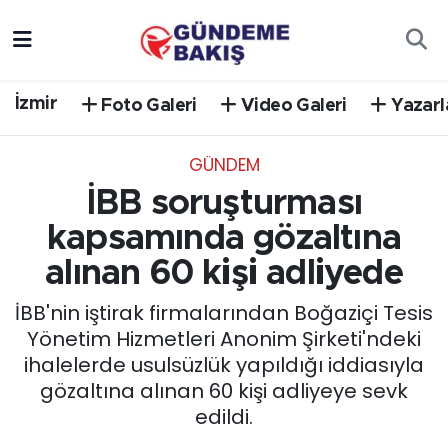
Ankara
Nöbetçi Eczaneler
İzmir
Foto Galeri
Video Galeri
Yazarl
Bilim Teknoloji
Hava Durumu
GÜNDEM
DÜNYA
Trafik Durumu
İBB soruşturması
EGE
Süper Lig Puan Durumu ve Fikstür
kapsamında gözaltına
alınan 60 kişi adliyede
EĞİTİM
Tüm Manşetler
İBB'nin iştirak firmalarından Boğaziçi Tesis
EKONOMİ
Son Dakika Haberleri
Yönetim Hizmetleri Anonim Şirketi'ndeki
ihalelerde usulsüzlük yapıldığı iddiasıyla
English News
Haber Arşivi
gözaltına alınan 60 kişi adliyeye sevk
edildi.
GÜNCEL