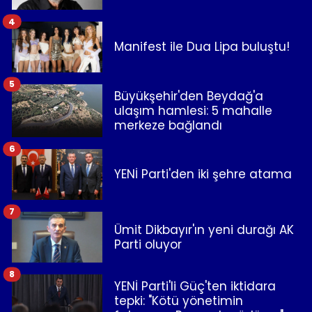
4
Manifest ile Dua Lipa buluştu!
5
Büyükşehir'den Beydağ'a
ulaşım hamlesi: 5 mahalle
merkeze bağlandı
6
YENİ Parti'den iki şehre atama
7
Ümit Dikbayır'ın yeni durağı AK
Parti oluyor
8
YENİ Parti'li Güç'ten iktidara
tepki: "Kötü yönetimin