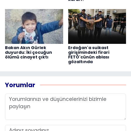
Bakan Akın Gürlek
Erdoğan'a suikast
duyurdu: İki çocuğun
girişimindeki firari
ölümü cinayet çıktı
FETÖ'cünün ablası
gözaltında
Yorumlar