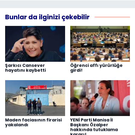
Bunlar da ilginizi çekebilir
Şarkıcı Cansever
Öğrenci affı yürürlüğe
hayatını kaybetti
girdi!
Maden faciasının firarisi
YENİ Parti Manisa İl
yakalandı
Başkanı Özalper
hakkında tutuklama
kararı!