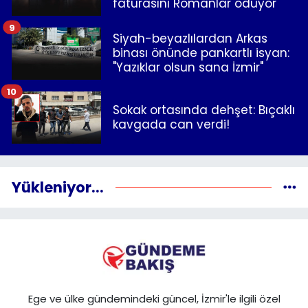
faturasını Romanlar ödüyor"
9
Siyah-beyazlılardan Arkas
binası önünde pankartlı isyan:
"Yazıklar olsun sana İzmir"
10
Sokak ortasında dehşet: Bıçaklı
kavgada can verdi!
Yükleniyor...
Ege ve ülke gündemindeki güncel, İzmir'le ilgili özel