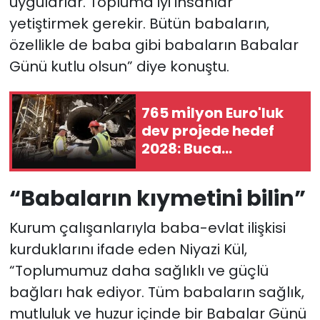
uygularlar. Topluma iyi insanlar
yetiştirmek gerekir. Bütün babaların,
özellikle de baba gibi babaların Babalar
Günü kutlu olsun” diye konuştu.
765 milyon Euro'luk
dev projede hedef
2028: Buca
Metrosu'nda
istasyonlar
“Babaların kıymetini bilin”
şekilleniyor
Kurum çalışanlarıyla baba-evlat ilişkisi
kurduklarını ifade eden Niyazi Kül,
“Toplumumuz daha sağlıklı ve güçlü
bağları hak ediyor. Tüm babaların sağlık,
mutluluk ve huzur içinde bir Babalar Günü