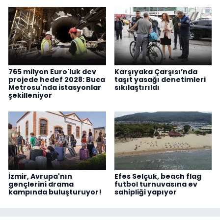
765 milyon Euro'luk dev
Karşıyaka Çarşısı’nda
projede hedef 2028: Buca
taşıt yasağı denetimleri
Metrosu'nda istasyonlar
sıkılaştırıldı
şekilleniyor
İzmir, Avrupa'nın
Efes Selçuk, beach flag
gençlerini drama
futbol turnuvasına ev
kampında buluşturuyor!
sahipliği yapıyor