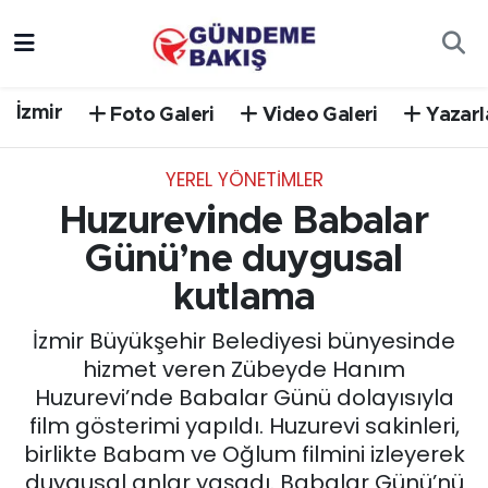
Ankara
Nöbetçi Eczaneler
İzmir
Foto Galeri
Video Galeri
Yazarl
Bilim Teknoloji
Hava Durumu
YEREL YÖNETİMLER
DÜNYA
Trafik Durumu
Huzurevinde Babalar
EGE
Süper Lig Puan Durumu ve Fikstür
Günü’ne duygusal
kutlama
EĞİTİM
Tüm Manşetler
İzmir Büyükşehir Belediyesi bünyesinde
EKONOMİ
Son Dakika Haberleri
hizmet veren Zübeyde Hanım
Huzurevi’nde Babalar Günü dolayısıyla
English News
Haber Arşivi
film gösterimi yapıldı. Huzurevi sakinleri,
birlikte Babam ve Oğlum filmini izleyerek
GÜNCEL
duygusal anlar yaşadı. Babalar Günü’nü