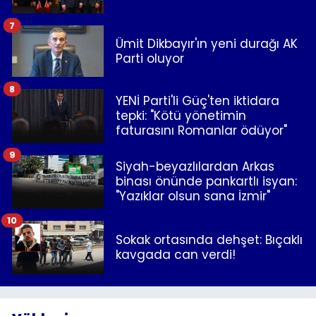
7
Ümit Dikbayır'ın yeni durağı AK
Parti oluyor
8
YENİ Parti'li Güç'ten iktidara
tepki: "Kötü yönetimin
faturasını Romanlar ödüyor"
9
Siyah-beyazlılardan Arkas
binası önünde pankartlı isyan:
"Yazıklar olsun sana İzmir"
10
Sokak ortasında dehşet: Bıçaklı
kavgada can verdi!