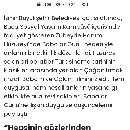
21.06.2026 - 09:24
1
YEREL YÖNETİMLER
İzmir Büyükşehir Belediyesi çatısı altında,
Buca Sosyal Yaşam Kampüsü içerisinde
Yurt
faaliyet gösteren Zübeyde Hanım
Huzurevi’nde Babalar Günü nedeniyle
anlamlı bir etkinlik düzenlendi. Huzurevi
sakinleri beraber Türk sinema tarihinin
klasikleri arasında yer alan Çağan Irmak
imzalı Babam ve Oğlum filmini izledi. Hem
duygusal hem neşeli anların yaşandığı
etkinlikte huzurevi sakinleri, Babalar
Günü’ne ilişkin duygu ve düşüncelerini
paylaştı.
“Hepsinin gözlerinden