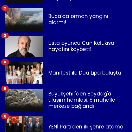
2
Buca'da orman yangını
alarmı!
3
Usta oyuncu Can Kolukısa
hayatını kaybetti
4
Manifest ile Dua Lipa buluştu!
5
Büyükşehir'den Beydağ'a
ulaşım hamlesi: 5 mahalle
merkeze bağlandı
6
YENİ Parti'den iki şehre atama