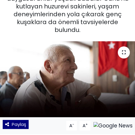
kutlayan huzurevi sakinleri, yaşam
KÜLTÜR SANAT
deneyimlerinden yola çıkarak genç
kuşaklara da önemli tavsiyelerde
MAGAZİN
bulundu.
POLİTİKA
SAĞLIK
Siyaset
SPOR
TEKNOLOJİ
Yaşam
Paylaş
-
+
A
A
YEREL POLİTİKA