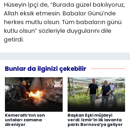
Hüseyin İpçi de, “Burada güzel bakılıyoruz,
Allah eksik etmesin. Babalar Günü’nde
herkes mutlu olsun. Tüm babaların günü
kutlu olsun” sözleriyle duygularını dile
getirdi.
Bunlar da ilginizi çekebilir
Kemeraltı’nın son
Başkan Eşki müjdeyi
ustaları zamana
verdi: İzmir’in ilk lavanta
direniyor
parkı Bornova’ya geliyor