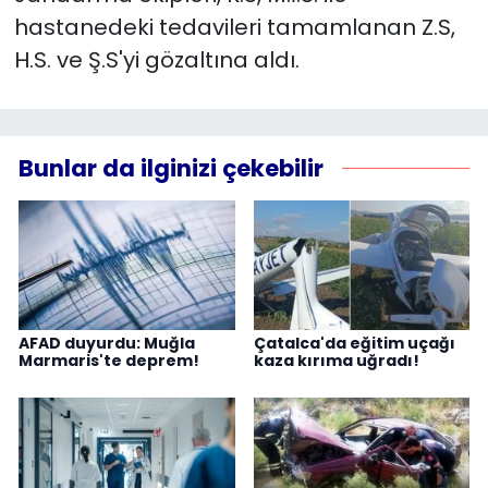
hastanedeki tedavileri tamamlanan Z.S,
H.S. ve Ş.S'yi gözaltına aldı.
Bunlar da ilginizi çekebilir
AFAD duyurdu: Muğla
Çatalca'da eğitim uçağı
Marmaris'te deprem!
kaza kırıma uğradı!