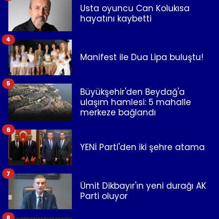
Usta oyuncu Can Kolukısa
hayatını kaybetti
4
Manifest ile Dua Lipa buluştu!
5
Büyükşehir'den Beydağ'a
ulaşım hamlesi: 5 mahalle
merkeze bağlandı
6
YENİ Parti'den iki şehre atama
7
Ümit Dikbayır'ın yeni durağı AK
Parti oluyor
8