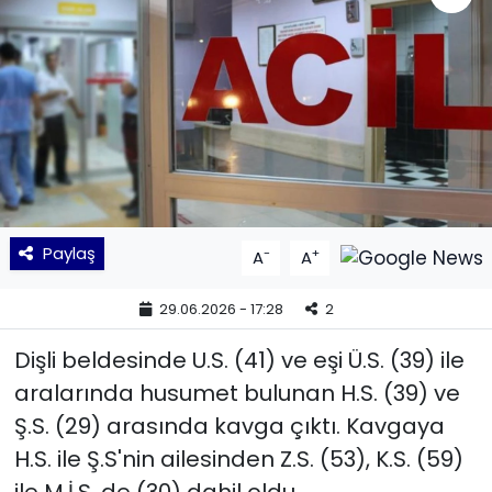
KÜLTÜR SANAT
MAGAZİN
POLİTİKA
SAĞLIK
Paylaş
-
+
A
A
Siyaset
29.06.2026 - 17:28
2
SPOR
Dişli beldesinde U.S. (41) ve eşi Ü.S. (39) ile
TEKNOLOJİ
aralarında husumet bulunan H.S. (39) ve
Ş.S. (29) arasında kavga çıktı. Kavgaya
Yaşam
H.S. ile Ş.S'nin ailesinden Z.S. (53), K.S. (59)
YEREL POLİTİKA
ile M.İ.S. de (30) dahil oldu.