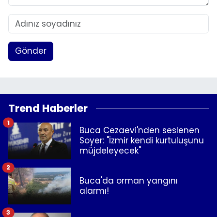
Gönder
Trend Haberler
1
Buca Cezaevi'nden seslenen
Soyer: "İzmir kendi kurtuluşunu
müjdeleyecek"
2
Buca'da orman yangını
alarmı!
3