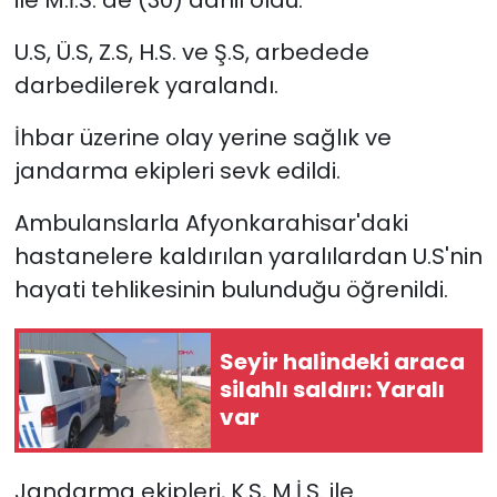
U.S, Ü.S, Z.S, H.S. ve Ş.S, arbedede
YEREL YÖNETİMLER
darbedilerek yaralandı.
Yurt
İhbar üzerine olay yerine sağlık ve
jandarma ekipleri sevk edildi.
Ambulanslarla Afyonkarahisar'daki
hastanelere kaldırılan yaralılardan U.S'nin
hayati tehlikesinin bulunduğu öğrenildi.
Seyir halindeki araca
silahlı saldırı: Yaralı
var
Jandarma ekipleri, K.S, M.İ.S. ile