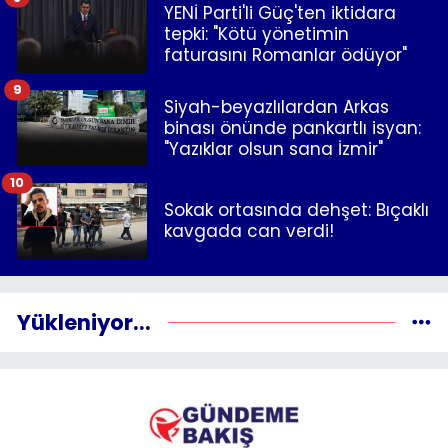
YENİ Parti'li Güç'ten iktidara
tepki: "Kötü yönetimin
faturasını Romanlar ödüyor"
9
Siyah-beyazlılardan Arkas
binası önünde pankartlı isyan:
"Yazıklar olsun sana İzmir"
10
Sokak ortasında dehşet: Bıçaklı
kavgada can verdi!
Yükleniyor...