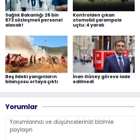
Sağlık Bakanlığı 26 bin
Kontrolden çıkan
673 sözleşmeli personel
otomobil şarampole
alacak!
uçtu: 4 yaralı
Beş ildeki yangınların
İnan Güney göreve iade
bilançosu ortaya çıktı
edilmedi
Yorumlar