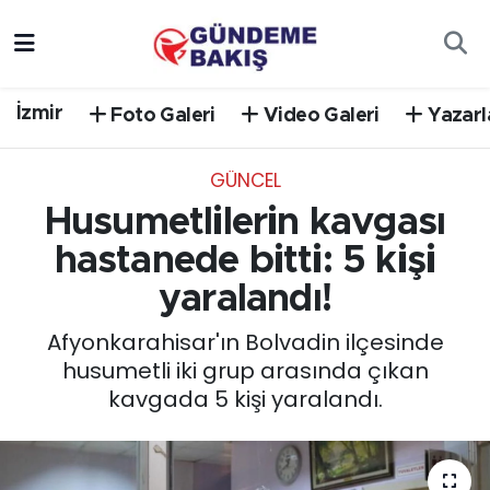
Ankara
Nöbetçi Eczaneler
İzmir
Foto Galeri
Video Galeri
Yazarl
Bilim Teknoloji
Hava Durumu
GÜNCEL
DÜNYA
Trafik Durumu
Husumetlilerin kavgası
EGE
Süper Lig Puan Durumu ve Fikstür
hastanede bitti: 5 kişi
yaralandı!
EĞİTİM
Tüm Manşetler
Afyonkarahisar'ın Bolvadin ilçesinde
EKONOMİ
Son Dakika Haberleri
husumetli iki grup arasında çıkan
kavgada 5 kişi yaralandı.
English News
Haber Arşivi
GÜNCEL