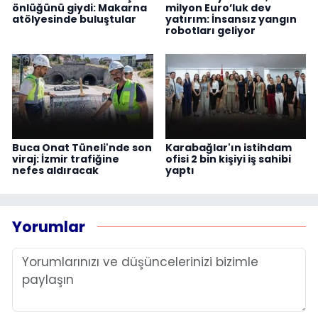
önlüğünü giydi: Makarna
milyon Euro’luk dev
atölyesinde buluştular
yatırım: İnsansız yangın
robotları geliyor
Buca Onat Tüneli'nde son
Karabağlar'ın istihdam
viraj: İzmir trafiğine
ofisi 2 bin kişiyi iş sahibi
nefes aldıracak
yaptı
Yorumlar