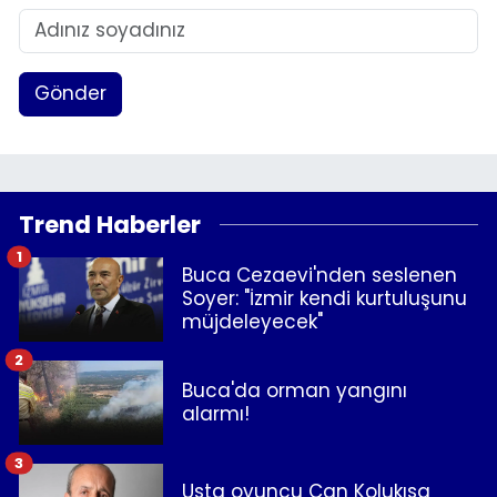
Gönder
Trend Haberler
1
Buca Cezaevi'nden seslenen
Soyer: "İzmir kendi kurtuluşunu
müjdeleyecek"
2
Buca'da orman yangını
alarmı!
3
Usta oyuncu Can Kolukısa