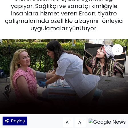
yapıyor. Sağlıkçı ve sanatçı kimliğiyle
KÜLTÜR SANAT
insanlara hizmet veren Ercan, tiyatro
çalışmalarında özellikle alzaymırı önleyici
MAGAZİN
uygulamalar yürütüyor.
POLİTİKA
SAĞLIK
Siyaset
SPOR
TEKNOLOJİ
Yaşam
Paylaş
-
+
A
A
YEREL POLİTİKA