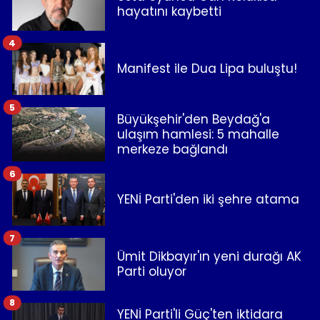
hayatını kaybetti
4
Manifest ile Dua Lipa buluştu!
5
Büyükşehir'den Beydağ'a
ulaşım hamlesi: 5 mahalle
merkeze bağlandı
6
YENİ Parti'den iki şehre atama
7
Ümit Dikbayır'ın yeni durağı AK
Parti oluyor
8
YENİ Parti'li Güç'ten iktidara