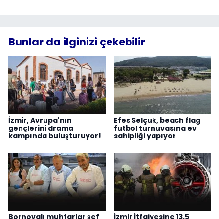
Bunlar da ilginizi çekebilir
İzmir, Avrupa'nın
Efes Selçuk, beach flag
gençlerini drama
futbol turnuvasına ev
kampında buluşturuyor!
sahipliği yapıyor
Bornovalı muhtarlar şef
İzmir İtfaiyesine 13,5