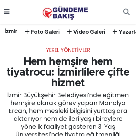
Ankara
Nöbetçi Eczaneler
İzmir
Foto Galeri
Video Galeri
Yazarl
Bilim Teknoloji
Hava Durumu
YEREL YÖNETİMLER
DÜNYA
Trafik Durumu
Hem hemşire hem
EGE
Süper Lig Puan Durumu ve Fikstür
tiyatrocu: İzmirlilere çifte
hizmet
EĞİTİM
Tüm Manşetler
İzmir Büyükşehir Belediyesi’nde eğitmen
EKONOMİ
Son Dakika Haberleri
hemşire olarak görev yapan Manolya
Ercan, hem mesleki bilgisini yurttaşlara
English News
Haber Arşivi
aktarıyor hem de ileri yaşlı bireylere
yönelik faaliyet gösteren 3. Yaş
GÜNCEL
Üniversitesi’nde tiyatro eğitmenliği