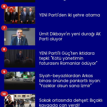
6
YENİ Parti'den iki şehre atama
7
Ümit Dikbayır'ın yeni durağı AK
Parti oluyor
8
YENİ Parti'li Güç'ten iktidara
tepki: "Kötü yönetimin
faturasını Romanlar ödüyor"
9
Siyah-beyazlılardan Arkas
binası önünde pankartlı isyan:
"Yazıklar olsun sana İzmir"
10
Sokak ortasında dehşet: Bıçaklı
kavgada can verdi!