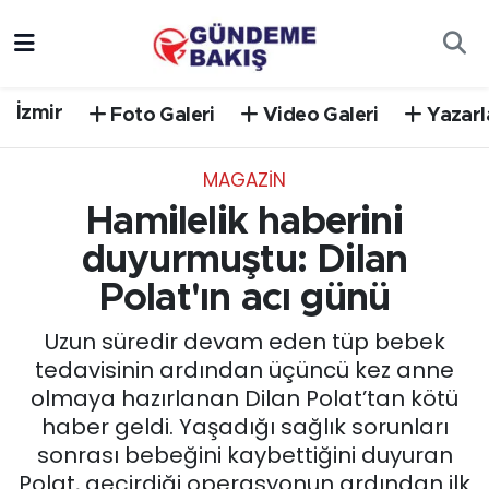
Ankara
Nöbetçi Eczaneler
İzmir
Foto Galeri
Video Galeri
Yazarl
Bilim Teknoloji
Hava Durumu
MAGAZİN
DÜNYA
Trafik Durumu
Hamilelik haberini
EGE
Süper Lig Puan Durumu ve Fikstür
duyurmuştu: Dilan
Polat'ın acı günü
EĞİTİM
Tüm Manşetler
Uzun süredir devam eden tüp bebek
EKONOMİ
Son Dakika Haberleri
tedavisinin ardından üçüncü kez anne
olmaya hazırlanan Dilan Polat’tan kötü
English News
Haber Arşivi
haber geldi. Yaşadığı sağlık sorunları
sonrası bebeğini kaybettiğini duyuran
GÜNCEL
Polat, geçirdiği operasyonun ardından ilk