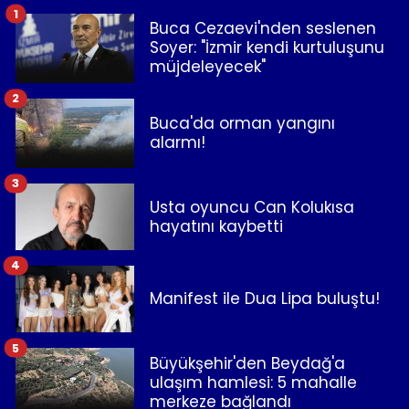
1
Buca Cezaevi'nden seslenen
Soyer: "İzmir kendi kurtuluşunu
müjdeleyecek"
2
Buca'da orman yangını
alarmı!
3
Usta oyuncu Can Kolukısa
hayatını kaybetti
4
Manifest ile Dua Lipa buluştu!
5
Büyükşehir'den Beydağ'a
ulaşım hamlesi: 5 mahalle
merkeze bağlandı