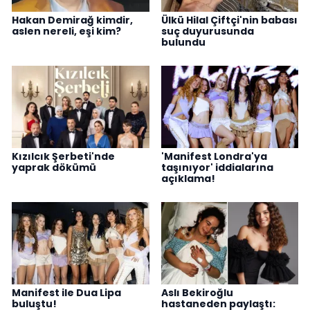
Hakan Demirağ kimdir,
Ülkü Hilal Çiftçi'nin babası
aslen nereli, eşi kim?
suç duyurusunda
bulundu
Kızılcık Şerbeti'nde
'Manifest Londra'ya
yaprak dökümü
taşınıyor' iddialarına
açıklama!
Manifest ile Dua Lipa
Aslı Bekiroğlu
buluştu!
hastaneden paylaştı: