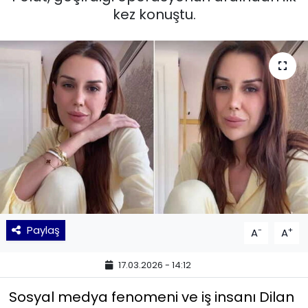
kez konuştu.
KÜLTÜR SANAT
MAGAZİN
POLİTİKA
SAĞLIK
Siyaset
SPOR
Paylaş
-
+
A
A
TEKNOLOJİ
17.03.2026 - 14:12
Yaşam
Sosyal medya fenomeni ve iş insanı Dilan
YEREL POLİTİKA