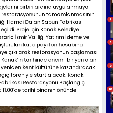
jelerini birbiri ardına uygulanmaya
mı restorasyonunun tamamlanmasının
7
ediği Hamdi Dalan Sabun Fabrikası
çildi. Proje için Konak Belediye
ararla İzmir Valiliği Yatırım İzleme ve
8
şturulan katkı payı fon hesabına
leye çıkılarak restorasyonun başlaması
 Konak’ın tarihinde önemli bir yeri olan
9
 yeniden kent kültürüne kazandıracak
ıç töreniyle start alacak. Konak
Fabrikası Restorasyonu Başlangıç
t 11.00’de tarihi binanın önünde
10