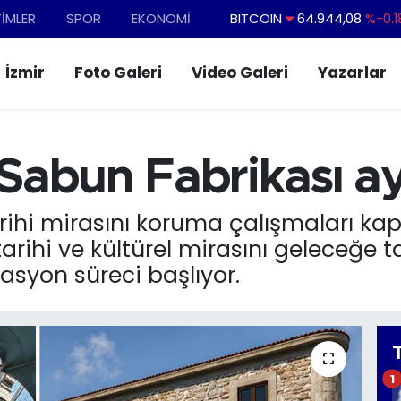
TİMLER
SPOR
EKONOMİ
DOLAR
47,7436
%0.1
EURO
55,2510
%0.3
İzmir
Foto Galeri
Video Galeri
Yazarlar
STERLİN
64,4811
%0.3
GRAM ALTIN
6660.55
%0.0
BİST100
13.779
%-1
abun Fabrikası ay
BITCOIN
64.944,08
%-0.1
arihi mirasını koruma çalışmaları k
 tarihi ve kültürel mirasını geleceğ
asyon süreci başlıyor.
1