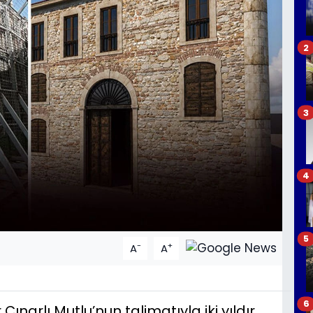
2
3
4
5
-
+
A
A
6
ınarlı Mutlu’nun talimatıyla iki yıldır