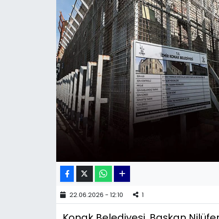
KÜLTÜR SANAT
MAGAZİN
POLİTİKA
SAĞLIK
Siyaset
SPOR
TEKNOLOJİ
Yaşam
22.06.2026 - 12:10
1
Konak Belediyesi, Başkan Nilüfer Ç
YEREL POLİTİKA