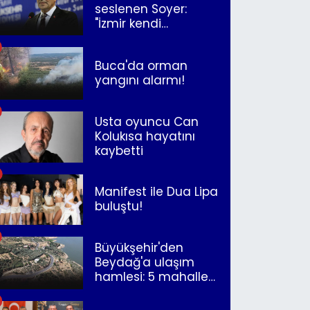
seslenen Soyer:
"İzmir kendi
kurtuluşunu
müjdeleyecek"
Buca'da orman
yangını alarmı!
Usta oyuncu Can
Kolukısa hayatını
kaybetti
Manifest ile Dua Lipa
buluştu!
Büyükşehir'den
Beydağ'a ulaşım
hamlesi: 5 mahalle
merkeze bağlandı