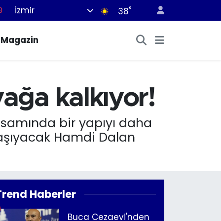
İzmir
°
8
38
2
Magazin
8
3
4
ağa kalkıyor!
8
apsamında bir yapıyı daha
e taşıyacak Hamdi Dalan
Trend Haberler
Buca Cezaevi'nden