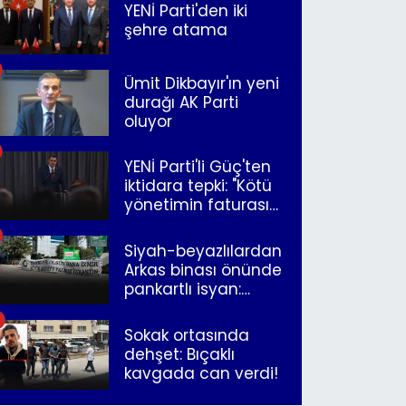
YENİ Parti'den iki
şehre atama
Ümit Dikbayır'ın yeni
durağı AK Parti
oluyor
YENİ Parti'li Güç'ten
iktidara tepki: "Kötü
yönetimin faturasını
Romanlar ödüyor"
Siyah-beyazlılardan
Arkas binası önünde
pankartlı isyan:
"Yazıklar olsun sana
İzmir"
Sokak ortasında
dehşet: Bıçaklı
kavgada can verdi!