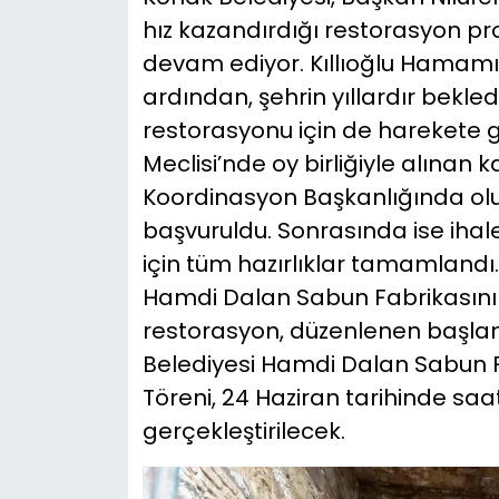
hız kazandırdığı restorasyon pro
YEREL YÖNETİMLER
devam ediyor. Kıllıoğlu Hama
ardından, şehrin yıllardır bekl
Yurt
restorasyonu için de harekete ge
Meclisi’nde oy birliğiyle alınan k
Koordinasyon Başkanlığında olu
başvuruldu. Sonrasında ise iha
için tüm hazırlıklar tamamlandı.
Hamdi Dalan Sabun Fabrikasını
restorasyon, düzenlenen başlang
Belediyesi Hamdi Dalan Sabun 
Töreni, 24 Haziran tarihinde saa
gerçekleştirilecek.