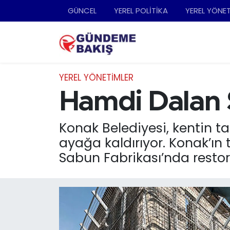
GÜNCEL
YEREL POLİTİKA
YEREL YÖNE
Ankara
Nöbetçi Eczaneler
Bilim Teknoloji
Hava Durumu
YEREL YÖNETİMLER
DÜNYA
Trafik Durumu
Hamdi Dalan S
EGE
Süper Lig Puan Durumu ve Fikstür
Konak Belediyesi, kentin t
ayağa kaldırıyor. Konak’ın
EĞİTİM
Tüm Manşetler
Sabun Fabrikası’nda restor
EKONOMİ
Son Dakika Haberleri
English News
Haber Arşivi
GÜNCEL