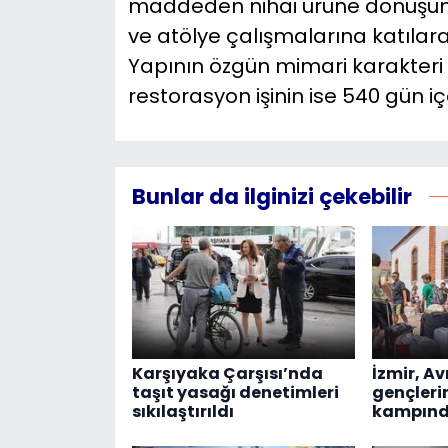
maddeden nihai ürüne dönüşüm
ve atölye çalışmalarına katılar
Yapının özgün mimari karakteri 
restorasyon işinin ise 540 gün 
Bunlar da ilginizi çekebilir
Karşıyaka Çarşısı’nda
İzmir, A
taşıt yasağı denetimleri
gençleri
sıkılaştırıldı
kampınd